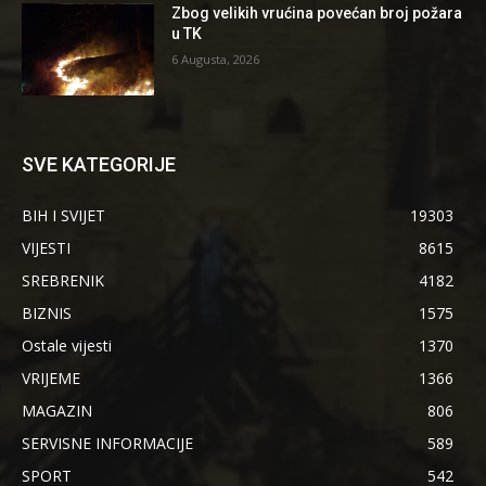
Zbog velikih vrućina povećan broj požara
u TK
6 Augusta, 2026
SVE KATEGORIJE
BIH I SVIJET
19303
VIJESTI
8615
SREBRENIK
4182
BIZNIS
1575
Ostale vijesti
1370
VRIJEME
1366
MAGAZIN
806
SERVISNE INFORMACIJE
589
SPORT
542