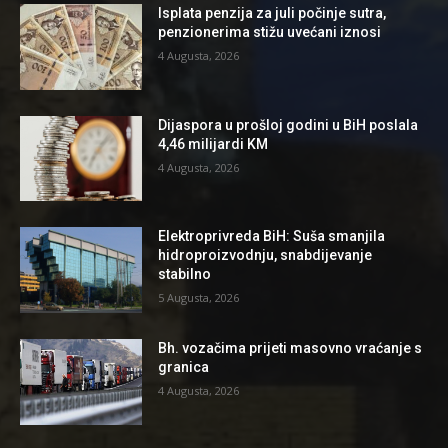
Isplata penzija za juli počinje sutra,
penzionerima stižu uvećani iznosi
4 Augusta, 2026
Dijaspora u prošloj godini u BiH poslala
4,46 milijardi KM
4 Augusta, 2026
Elektroprivreda BiH: Suša smanjila
hidroproizvodnju, snabdijevanje
stabilno
5 Augusta, 2026
Bh. vozačima prijeti masovno vraćanje s
granica
4 Augusta, 2026