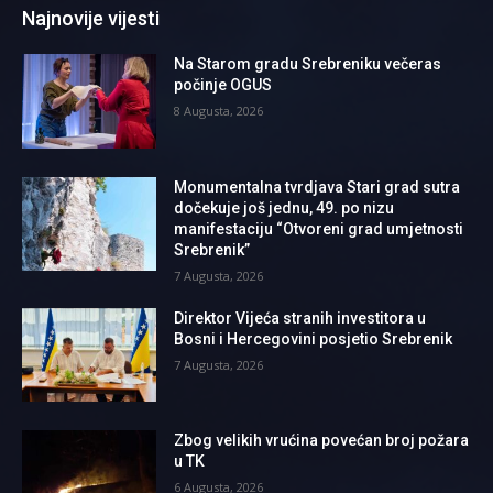
Najnovije vijesti
Na Starom gradu Srebreniku večeras
počinje OGUS
8 Augusta, 2026
Monumentalna tvrdjava Stari grad sutra
dočekuje još jednu, 49. po nizu
manifestaciju “Otvoreni grad umjetnosti
Srebrenik”
7 Augusta, 2026
Direktor Vijeća stranih investitora u
Bosni i Hercegovini posjetio Srebrenik
7 Augusta, 2026
Zbog velikih vrućina povećan broj požara
u TK
6 Augusta, 2026