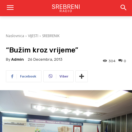
SREBRENI
RADIO
Naslovnica
VIJESTI
SREBRENIK
“Bužim kroz vrijeme”
By
Admin
26 Decembra, 2013
304
0
Facebook
Viber