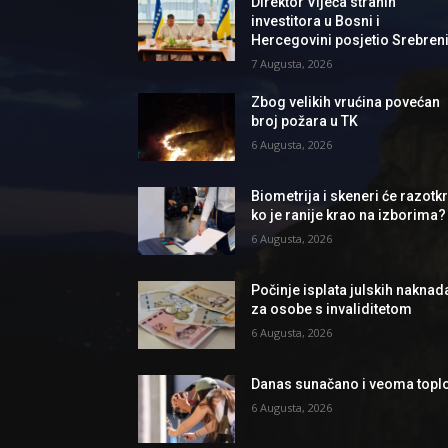
Direktor Vijeća stranih
investitora u Bosni i
Hercegovini posjetio Srebren
7 Augusta, 2026
Zbog velikih vrućina povećan
broj požara u TK
6 Augusta, 2026
Biometrija i skeneri će razotkri
ko je ranije krao na izborima?
6 Augusta, 2026
Počinje isplata julskih naknad
za osobe s invaliditetom
6 Augusta, 2026
Danas sunačano i veoma topl
6 Augusta, 2026