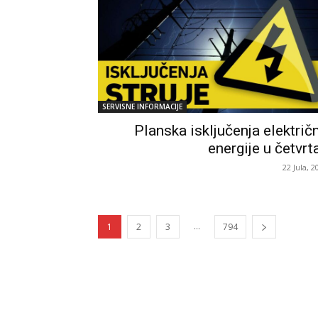
SERVISNE INFORMACIJE
Planska isključenja električ
energije u četvrt
22 Jula, 2
...
1
2
3
794