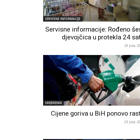
SERVISNE INFORMACIJE
Servisne informacije: Rođeno še
djevojčica u protekla 24 sa
29 Jula, 2
SREBRENIK
Cijene goriva u BiH ponovo ras
23 Jula, 2