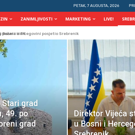
PETAK, 7 AUGUSTA, 2026
PR
ZIN
ZANIMLJIVOSTI
MARKETING
LIVE!
SREBR
 požara u TK
Stari grad
, 49. po
Direktor Vijeća s
oreni grad
u Bosni i Herceg
Srebrenik