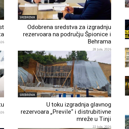
SREBRENIK
st
Odobrena sredstva za izgradnju
ta
rezervoara na području Špionice i
Behrama
026
28 Jula, 2026
SREBRENIK
tu
U toku izgradnja glavnog
rezervoara „Previle“ i distrubitivne
026
mreže u Tinji
22 Jula, 2026