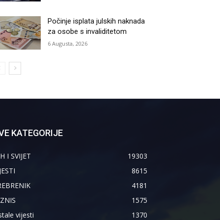
Počinje isplata julskih naknada
za osobe s invaliditetom
6 Augusta, 2026
VE KATEGORIJE
H I SVIJET
19303
JESTI
8615
REBRENIK
4181
IZNIS
1575
tale vijesti
1370