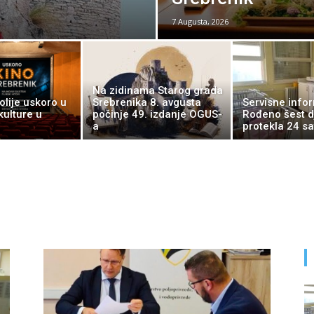
7 Augusta, 2026
Na zidinama Starog grada
olije uskoro u
Srebrenika 8. avgusta
Servisne infor
kulture u
počinje 49. izdanje OGUS-
Rođeno šest d
a
protekla 24 sa