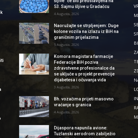
šljive“ će biti predstavljena na
V
53. Sajmu šljive u Gradačcu
ik
4 Augusta, 2026
M
S
Naoružajte se strpljenjem: Duge
kolone vozila na izlazu iz BiH na
S
graničnim prijelazima
B
5 Augusta, 2026
Z
Komora magistara farmacije
ti
T
Federacije BiH poziva
zdravstvene profesionalce da
Z
se uključe u projekt prevencije
N
dijabetesa i očuvanja vida
3 Augusta, 2026
L
a
I
Bh. vozačima prijeti masovno
vraćanje s granica
R
4 Augusta, 2026
M
o
Dijaspora napunila avione:
Tuzlanski aerodrom zabilježio