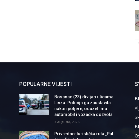
POPULARNE VIJESTI
S
Bosanac (23) divljao ulicama
BI
,
Linza: Policija ga zaustavila
VI
nakon potjere, oduzeti mu
automobil i vozačka dozvola
S
3 Augusta, 2026
B
Privredno-turistička ruta „Put
Os