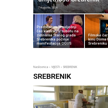
7 Augusta, 2026
Predstavom “Posljednji
čas klavira”, u subotu na
zidinama Starog grada
Filmske čar
Srebrenika počinje
kinu Doma 
manifestacija OGUS
Srebreniku
Naslovnica
VIJESTI
SREBRENIK
SREBRENIK