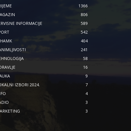
RIJEME
1366
AGAZIN
806
ERVISNE INFORMACIJE
589
PORT
542
IHAMK
404
ANIMLJIVOSTI
241
EHNOLOGIJA
58
DRAVLJE
16
AUKA
9
OKALNI IZBORI 2024.
7
NFO
4
ADIO
3
ARKETING
3