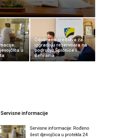
Odobrena sredstva za
macije:
izgradnju rezervoara na
jevojčica u
području Špionice i
ta
Behrama
Servisne informacije
Servisne informacije: Rođeno
šest djevojčica u protekla 24