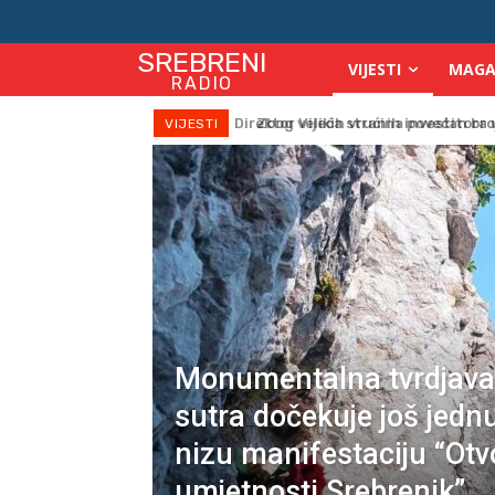
SREBRENI
VIJESTI
MAGA
RADIO
Zbog velikih vrućina povećan broj
VIJESTI
Monumentalna tvrdjava 
sutra dočekuje još jednu
nizu manifestaciju “Otv
umjetnosti Srebrenik”