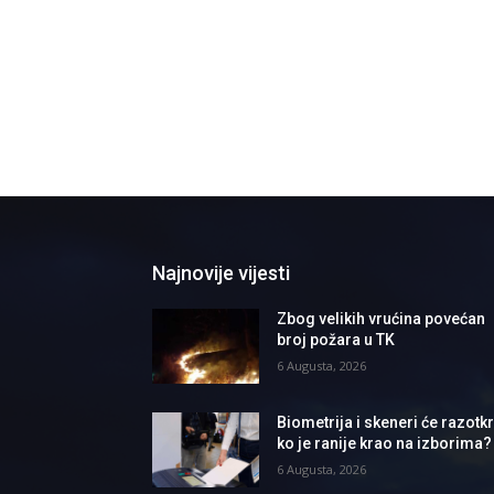
Najnovije vijesti
Zbog velikih vrućina povećan
broj požara u TK
6 Augusta, 2026
Biometrija i skeneri će razotkri
ko je ranije krao na izborima?
6 Augusta, 2026