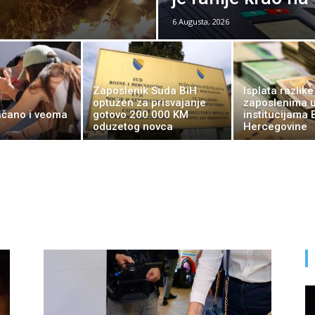
6 Augusta, 2026
Zaposlenik Suda BiH
Isplata razlik
optužen za prisvajanje
zaposlenima 
čano i veoma
gotovo 200.000 KM
institucijama 
oduzetog novca
Hercegovine