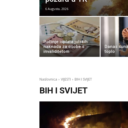
6 Augusta, 2026
Počinje isplata julskih
naknada za osobe s
Danas suna
invaliditetom
toplo
Naslovnica
VIJESTI
BIH I SVIJET
BIH I SVIJET