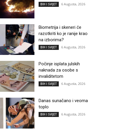
6 Augusta, 2026
BIH I SVIJET
Biometrija i skeneri će
razotkriti ko je ranije krao
na izborima?
6 Augusta, 2026
BIH I SVIJET
Počinje isplata julskih
naknada za osobe s
invaliditetom
6 Augusta, 2026
BIH I SVIJET
Danas sunačano i veoma
toplo
6 Augusta, 2026
BIH I SVIJET