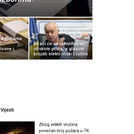
e u platama
u
Birači će se identificirati
Bosne i
otiskom prsta, a glasovi
brojati elektronski i ručno
Vijesti
Zbog velikih vrućina
povećan broj požara u TK