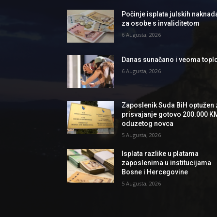
Počinje isplata julskih naknad
za osobe s invaliditetom
6 Augusta, 2026
Danas sunačano i veoma topl
6 Augusta, 2026
Zaposlenik Suda BiH optužen 
prisvajanje gotovo 200.000 K
oduzetog novca
5 Augusta, 2026
Isplata razlike u platama
zaposlenima u institucijama
Bosne i Hercegovine
5 Augusta, 2026