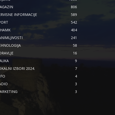
AGAZIN
806
ERVISNE INFORMACIJE
589
PORT
542
IHAMK
404
ANIMLJIVOSTI
241
EHNOLOGIJA
58
DRAVLJE
16
AUKA
9
OKALNI IZBORI 2024.
7
NFO
4
ADIO
3
ARKETING
3