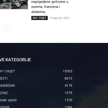
neprijavljene gotovine u
eurima, francima i
dolarima.
5 Augusta, 2026
BIH I SVIJET
VE KATEGORIJE
H I SVIJET
19303
JESTI
8615
REBRENIK
4179
IZNIS
1575
tale vijesti
1370
RIJEME
1366