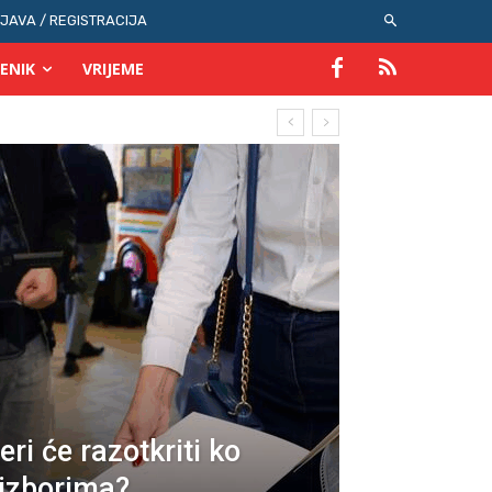
IJAVA / REGISTRACIJA
ENIK
VRIJEME
eri će razotkriti ko
 izborima?