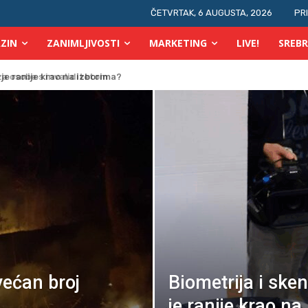
ČETVRTAK, 6 AUGUSTA, 2026
PR
ZIN
ZANIMLJIVOSTI
MARKETING
LIVE!
SREBR
 osobe s invaliditetom
većan broj
Biometrija i sken
je ranije krao na