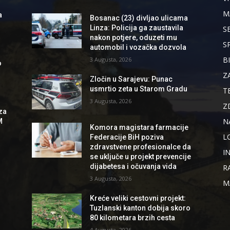
M
a
Bosanac (23) divljao ulicama
Linza: Policija ga zaustavila
S
nakon potjere, oduzeti mu
S
automobil i vozačka dozvola
B
3 Augusta, 2026
o
Z
Zločin u Sarajevu: Punac
usmrtio zeta u Starom Gradu
T
3 Augusta, 2026
Z
za
N
M
Komora magistara farmacije
L
Federacije BiH poziva
zdravstvene profesionalce da
I
se uključe u projekt prevencije
dijabetesa i očuvanja vida
R
3 Augusta, 2026
M
Kreće veliki cestovni projekt:
Tuzlanski kanton dobija skoro
80 kilometara brzih cesta
4 Augusta, 2026