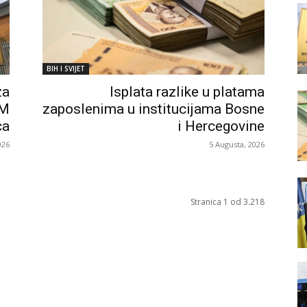
BIH I SVIJET
za
Isplata razlike u platama
KM
zaposlenima u institucijama Bosne
ca
i Hercegovine
026
5 Augusta, 2026
Stranica 1 od 3.218