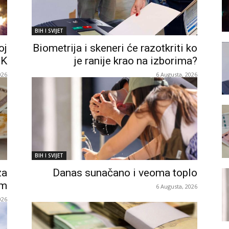
BIH I SVIJET
oj
Biometrija i skeneri će razotkriti ko
TK
je ranije krao na izborima?
026
6 Augusta, 2026
BIH I SVIJET
za
Danas sunačano i veoma toplo
om
6 Augusta, 2026
026