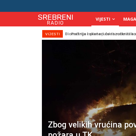
SREBRENI
VIJESTI
MAGA
RADIO
Počinje isplata julskih naknada za
VIJESTI
Zbog velikih vrućina po
požara u TK