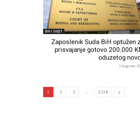
BIH I SVIJET
Zaposlenik Suda BiH optužen 
prisvajanje gotovo 200.000 
oduzetog nov
5 Augusta, 2
...
1
2
3
3.218