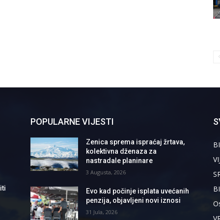
POPULARNE VIJESTI
S
Zenica sprema ispraćaj žrtava,
BI
kolektivna dženaza za
VI
nastradale planinare
3 Augusta, 2026
S
B
ti
Evo kad počinje isplata uvećanih
penzija, objavljeni novi iznosi
Os
31 Jula, 2026
V