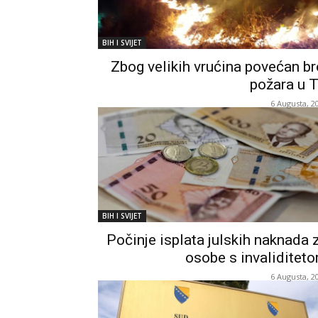
BIH I SVIJET
Zbog velikih vrućina povećan br
požara u 
6 Augusta, 2
BIH I SVIJET
Počinje isplata julskih naknada 
osobe s invaliditet
6 Augusta, 2