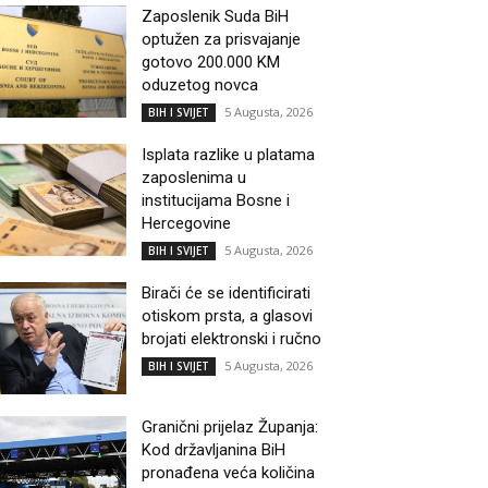
Zaposlenik Suda BiH
optužen za prisvajanje
gotovo 200.000 KM
oduzetog novca
5 Augusta, 2026
BIH I SVIJET
Isplata razlike u platama
zaposlenima u
institucijama Bosne i
Hercegovine
5 Augusta, 2026
BIH I SVIJET
Birači će se identificirati
otiskom prsta, a glasovi
brojati elektronski i ručno
5 Augusta, 2026
BIH I SVIJET
Granični prijelaz Županja:
Kod državljanina BiH
pronađena veća količina