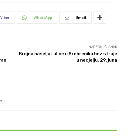
Viber
WhatsApp
Email
NAREDNI ČLANAK
Brojna naselja i ulice u Srebreniku bez struje
rao
u nedjelju, 29. juna
a