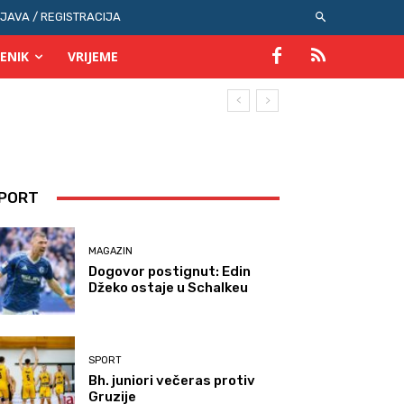
IJAVA / REGISTRACIJA
ENIK
VRIJEME
PORT
MAGAZIN
Dogovor postignut: Edin
Džeko ostaje u Schalkeu
SPORT
Bh. juniori večeras protiv
Gruzije