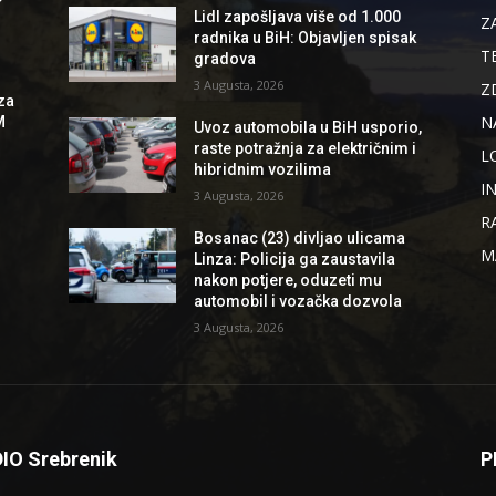
Lidl zapošljava više od 1.000
Z
radnika u BiH: Objavljen spisak
T
gradova
3 Augusta, 2026
Z
za
N
M
Uvoz automobila u BiH usporio,
raste potražnja za električnim i
L
hibridnim vozilima
I
3 Augusta, 2026
R
Bosanac (23) divljao ulicama
M
Linza: Policija ga zaustavila
nakon potjere, oduzeti mu
automobil i vozačka dozvola
3 Augusta, 2026
IO Srebrenik
P