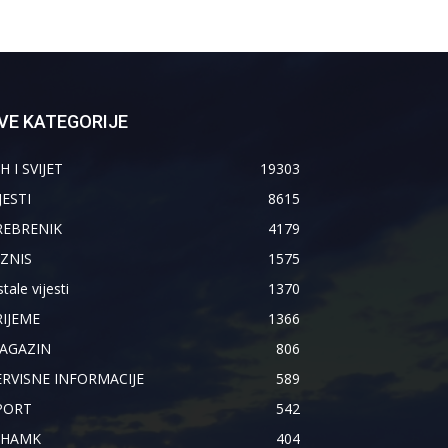
VE KATEGORIJE
H I SVIJET
19303
JESTI
8615
REBRENIK
4179
IZNIS
1575
tale vijesti
1370
RIJEME
1366
AGAZIN
806
ERVISNE INFORMACIJE
589
PORT
542
IHAMK
404