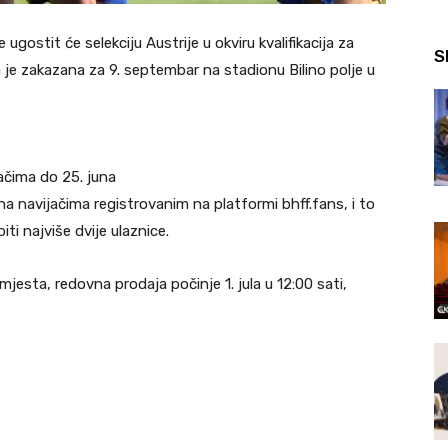
gostit će selekciju Austrije u okviru kvalifikacija za
S
je zakazana za 9. septembar na stadionu Bilino polje u
ačima do 25. juna
a navijačima registrovanim na platformi bhff.fans, i to
ti najviše dvije ulaznice.
esta, redovna prodaja počinje 1. jula u 12:00 sati,