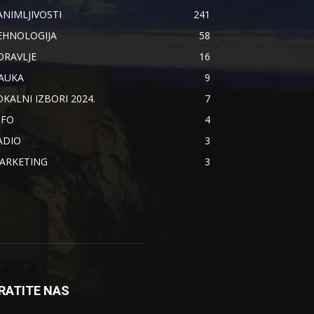
ANIMLJIVOSTI
241
EHNOLOGIJA
58
DRAVLJE
16
AUKA
9
OKALNI IZBORI 2024.
7
NFO
4
ADIO
3
ARKETING
3
RATITE NAS