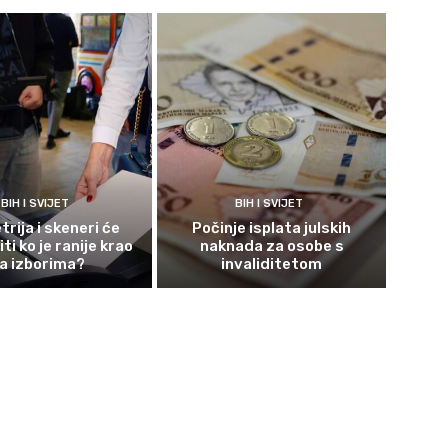
BIH I SVIJET
BIH I SVIJET
rija i skeneri će
Počinje isplata julskih
ti ko je ranije krao
naknada za osobe s
a izborima?
invaliditetom