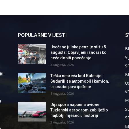
POPULARNE VIJESTI
S
Uvećane julske penzije stižu 5.
BI
augusta: Objavljeni iznosi i ko
VI
neće dobiti povećanje
3 Augusta, 2026
S
B
ti
Teška nesreća kod Kalesije:
Sudarili se automobil i kamion,
Os
tri osobe povrijeđene
V
5 Augusta, 2026
M
a
Dijaspora napunila avione:
S
Tuzlanski aerodrom zabilježio
najbolji mjesec u historiji
S
3 Augusta, 2026
B
o