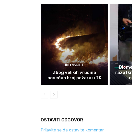
BIH I SVIJET
Biomet
Zbog velikih vrućina
razotkri
povećan broj požara u TK
n
OSTAVITI ODGOVOR
Prijavite se da ostavite komentar