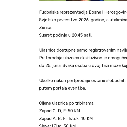
Fudbalska reprezentacija Bosne i Hercegovine u
Svjetsko prvenstvo 2026. godine, a utakmica 
Zenici.
Susret počinje u 20:45 sati.
Ulaznice dostupne samo registrovanim navij
Pretprodaja ulaznica ekskluzivno je omogućen
do 25. juna. Svaka osoba u ovoj fazi može kupi
Ukoliko nakon pretprodaje ostane slobodnih mj
putem portala event.ba.
Cijene ulaznica po tribinama:
Zapad C, D, E: 50 KM
Zapad A, B, F i Istok: 40 KM
Sjever i Jug: 30 KM