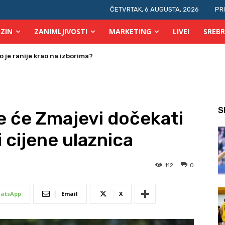
ČETVRTAK, 6 AUGUSTA, 2026
PR
ZIN
ZANIMLJIVOSTI
MARKETING
LIVE!
SREBR
 osobe s invaliditetom
S
e će Zmajevi dočekati
i cijene ulaznica
112
0
atsApp
Email
X