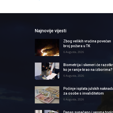
Najnovije vijesti
Zbog velikih vrućina povećan
broj požara u TK
6 Augusta, 2026
Biometrija i skeneri će razotkri
ko je ranije krao na izborima?
6 Augusta, 2026
Počinje isplata julskih naknad
za osobe s invaliditetom
6 Augusta, 2026
Danas sunačano i veoma topl