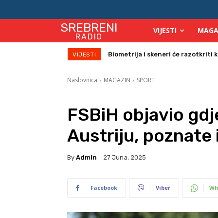
SREBRENI
VIJESTI
MAGA
RADIO
Počinje isplata julskih naknada za
VIJESTI
Naslovnica
MAGAZIN
SPORT
FSBiH objavio gdj
Austriju, poznate 
By
Admin
27 Juna, 2025
Facebook
Viber
Wh