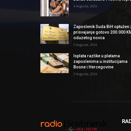
6 Augusta, 2026
Zaposlenik Suda BiH optužen 
prisvajanje gotovo 200.000 K
oduzetog novca
5 Augusta, 2026
Isplata razlike u platama
zaposlenima u institucijama
Bosne i Hercegovine
5 Augusta, 2026
RAD