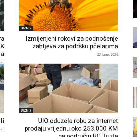
BIZNIS
ra
Izmijenjeni rokovi za podnošenje
TK
zahtjeva za podršku pčelarima
ja
23 Juna, 2026
026
BIZNIS
li
UIO oduzela robu za internet
prodaju vrijednu oko 253.000 KM
026
na području RC Tuzla