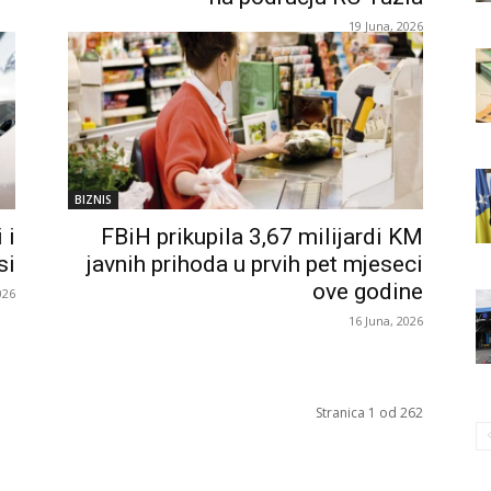
19 Juna, 2026
BIZNIS
 i
FBiH prikupila 3,67 milijardi KM
si
javnih prihoda u prvih pet mjeseci
ove godine
026
16 Juna, 2026
Stranica 1 od 262