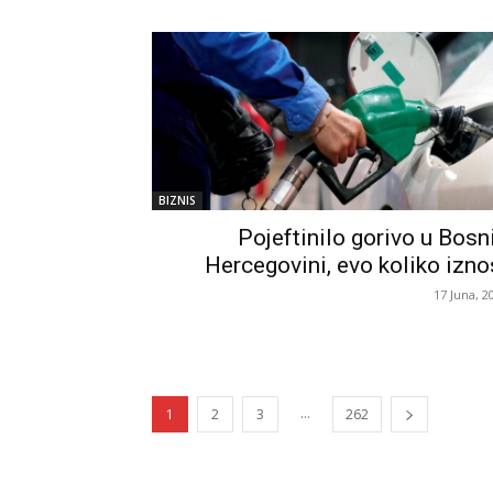
BIZNIS
Pojeftinilo gorivo u Bosni
Hercegovini, evo koliko izno
17 Juna, 2
...
1
2
3
262