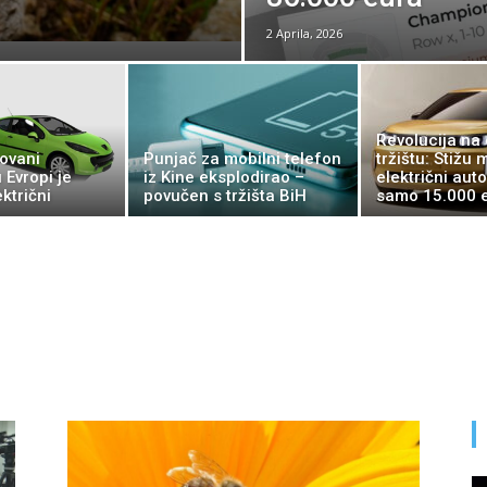
2 Aprila, 2026
Revolucija na
ovani
Punjač za mobilni telefon
tržištu: Stižu 
 Evropi je
iz Kine eksplodirao –
električni aut
ktrični
povučen s tržišta BiH
samo 15.000 