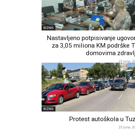
BIZNIS
Nastavljeno potpisivanje ugovo
za 3,05 miliona KM podrške 
domovima zdravl
23 Juna, 2
BIZNIS
Protest autoškola u Tuz
23 Juna, 2