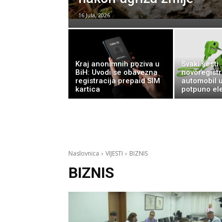
16 Jula, 2026
Kraj anonimnih poziva u
Svaki šesti
BiH: Uvodi se obavezna
novoregistr
registracija prepaid SIM
automobil u
kartica
potpuno ele
Naslovnica
VIJESTI
BIZNIS
BIZNIS