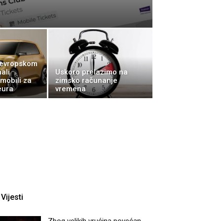
 evropskom
mali
Uskoro prelazimo na
omobili za
zimsko računanje
eura
vremena
Vijesti