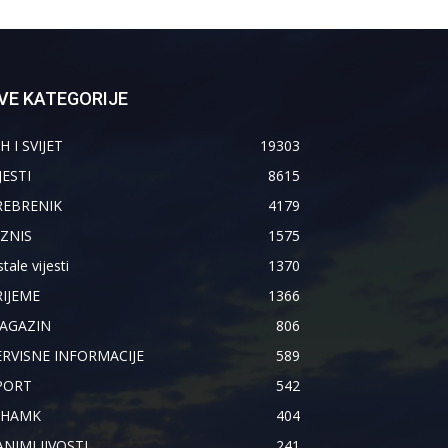
VE KATEGORIJE
H I SVIJET
19303
JESTI
8615
REBRENIK
4179
IZNIS
1575
tale vijesti
1370
RIJEME
1366
AGAZIN
806
ERVISNE INFORMACIJE
589
PORT
542
IHAMK
404
ANIMLJIVOSTI
241