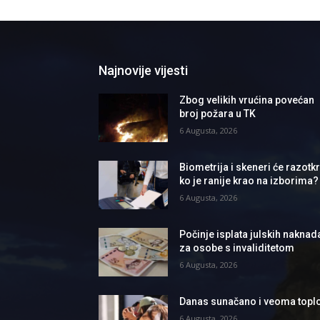
Najnovije vijesti
Zbog velikih vrućina povećan
broj požara u TK
6 Augusta, 2026
Biometrija i skeneri će razotkri
ko je ranije krao na izborima?
6 Augusta, 2026
Počinje isplata julskih naknad
za osobe s invaliditetom
6 Augusta, 2026
Danas sunačano i veoma topl
6 Augusta, 2026