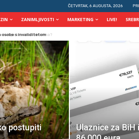
ČETVRTAK, 6 AUGUSTA, 2026
PR
ZIN
ZANIMLJIVOSTI
MARKETING
LIVE!
SREBR
 osobe s invaliditetom
o postupiti
Ulaznice za BiH i
86.000 eura