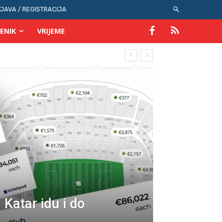
IJAVA / REGISTRACIJA
ENIK
VRIJEME
 Katar idu i do