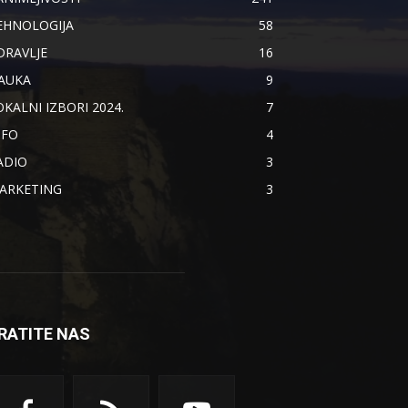
EHNOLOGIJA
58
DRAVLJE
16
AUKA
9
OKALNI IZBORI 2024.
7
NFO
4
ADIO
3
ARKETING
3
RATITE NAS