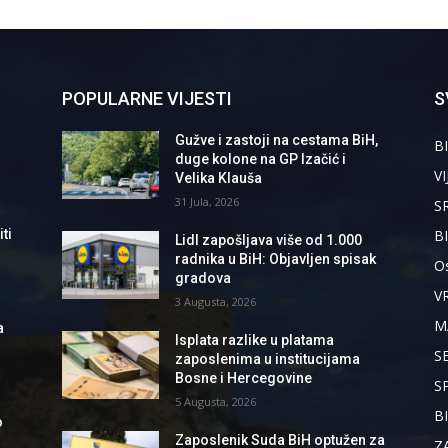
POPULARNE VIJESTI
S
Gužve i zastoji na cestama BiH,
BI
duge kolone na GP Izačić i
VI
Velika Klauša
31 Jula, 2026
S
B
ti
Lidl zapošljava više od 1.000
radnika u BiH: Objavljen spisak
Os
gradova
V
3 Augusta, 2026
M
a
Isplata razlike u platama
S
zaposlenima u institucijama
Bosne i Hercegovine
S
5 Augusta, 2026
B
o
Zaposlenik Suda BiH optužen za
Z