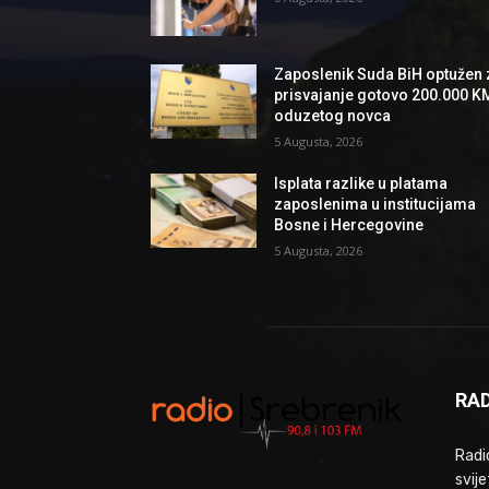
Zaposlenik Suda BiH optužen 
prisvajanje gotovo 200.000 K
oduzetog novca
5 Augusta, 2026
Isplata razlike u platama
zaposlenima u institucijama
Bosne i Hercegovine
5 Augusta, 2026
RAD
Radio
svije