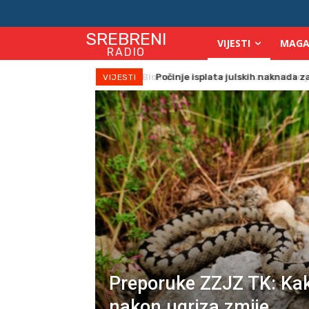
SREBRENI
VIJESTI
MAGA
RADIO
Počinje isplata julskih naknada za
VIJESTI
Preporuke ZZJZ TK: Kak
nakon ugriza zmije