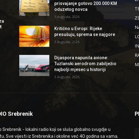
prisvajanje gotovo 200.000 KM
T
oduzetog novca
5 Augusta, 2026
Z
za
N
M
Kritično u Evropi: Rijeke
presušuju, sprema se najgore
L
3 Augusta, 2026
I
R
Dijaspora napunila avione:
Tuzlanski aerodrom zabilježio
M
najbolji mjesec u historiji
3 Augusta, 2026
IO Srebrenik
P
 Srebrenik - lokalni radio koji se sluša globalno svugdje u
tu. Sve vijesti iz Srebrenika i okoline već 40 godina sa vama.