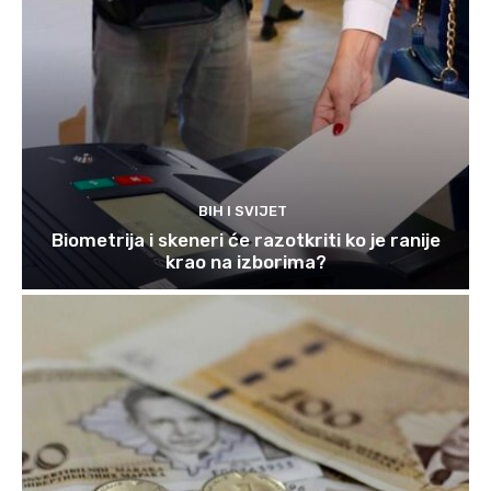
BIH I SVIJET
Biometrija i skeneri će razotkriti ko je ranije
krao na izborima?