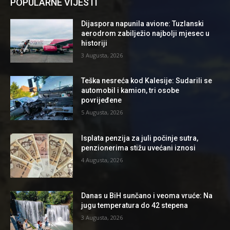
POPULARNE VIJESTI
Dijaspora napunila avione: Tuzlanski
aerodrom zabilježio najbolji mjesec u
historiji
3 Augusta, 2026
Teška nesreća kod Kalesije: Sudarili se
automobil i kamion, tri osobe
povrijeđene
5 Augusta, 2026
Isplata penzija za juli počinje sutra,
penzionerima stižu uvećani iznosi
4 Augusta, 2026
Danas u BiH sunčano i veoma vruće: Na
jugu temperatura do 42 stepena
3 Augusta, 2026