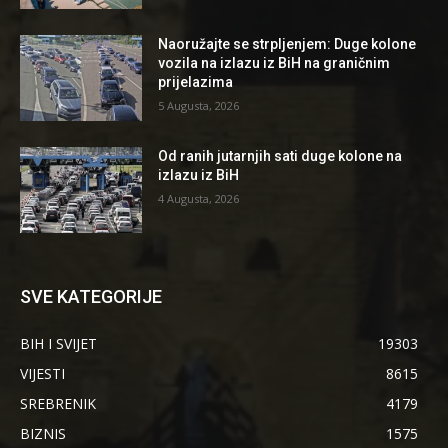
Naoružajte se strpljenjem: Duge kolone
vozila na izlazu iz BiH na graničnim
prijelazima
5 Augusta, 2026
Od ranih jutarnjih sati duge kolone na
izlazu iz BiH
4 Augusta, 2026
SVE KATEGORIJE
BIH I SVIJET
19303
VIJESTI
8615
SREBRENIK
4179
BIZNIS
1575