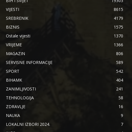
BIH I SVIJET
19303
VIJESTI
8615
SREBRENIK
4179
BIZNIS
1575
Ostale vijesti
1370
VRIJEME
1366
MAGAZIN
806
SERVISNE INFORMACIJE
589
SPORT
542
BIHAMK
404
ZANIMLJIVOSTI
241
TEHNOLOGIJA
58
ZDRAVLJE
16
NAUKA
9
LOKALNI IZBORI 2024.
7