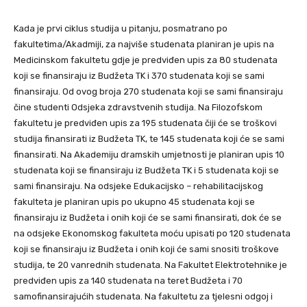
Kada je prvi ciklus studija u pitanju, posmatrano po
fakultetima/Akadmiji, za najviše studenata planiran je upis na
Medicinskom fakultetu gdje je predviđen upis za 80 studenata
koji se finansiraju iz Budžeta TK i 370 studenata koji se sami
finansiraju. Od ovog broja 270 studenata koji se sami finansiraju
čine studenti Odsjeka zdravstvenih studija. Na Filozofskom
fakultetu je predviđen upis za 195 studenata čiji će se troškovi
studija finansirati iz Budžeta TK, te 145 studenata koji će se sami
finansirati. Na Akademiju dramskih umjetnosti je planiran upis 10
studenata koji se finansiraju iz Budžeta TK i 5 studenata koji se
sami finansiraju. Na odsjeke Edukacijsko – rehabilitacijskog
fakulteta je planiran upis po ukupno 45 studenata koji se
finansiraju iz Budžeta i onih koji će se sami finansirati, dok će se
na odsjeke Ekonomskog fakulteta moću upisati po 120 studenata
koji se finansiraju iz Budžeta i onih koji će sami snositi troškove
studija, te 20 vanrednih studenata. Na Fakultet Elektrotehnike je
predviđen upis za 140 studenata na teret Budžeta i 70
samofinansirajućih studenata. Na fakultetu za tjelesni odgoj i