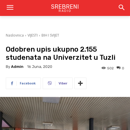
SREBRENI
RADIO
Naslovnica
VIJESTI
BIH I SVIJET
Odobren upis ukupno 2.155
studenata na Univerzitet u Tuzli
By
Admin
16 Juna, 2020
502
0
Facebook
Viber