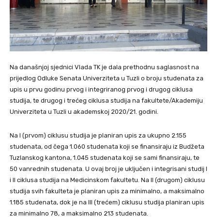
Na današnjoj sjednici Vlada TK je dala prethodnu saglasnost na
prijedlog Odluke Senata Univerziteta u Tuzli o broju studenata za
upis u prvu godinu prvog i integriranog prvog i drugog ciklusa
studija, te drugog i trećeg ciklusa studija na fakultete/Akademiju
Univerziteta u Tuzli u akademskoj 2020/21. godini.
Na I (prvom) ciklusu studija je planiran upis za ukupno 2.155
studenata, od čega 1.060 studenata koji se finansiraju iz Budžeta
Tuzlanskog kantona, 1.045 studenata koji se sami finansiraju, te
50 vanrednih studenata. U ovaj broj je uključen i integrisani studij I
i II ciklusa studija na Medicinskom fakultetu. Na II (drugom) ciklusu
studija svih fakulteta je planiran upis za minimalno, a maksimalno
1.185 studenata, dok je na III (trećem) ciklusu studija planiran upis
za minimalno 78, a maksimalno 213 studenata.