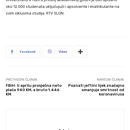
oko 12.000 studenata uključujući i apsolvente i imatrikulante na
svim ciklusima studija. RTV SLON
Facebook
Viber
PRETHODNI ČLANAK
NAREDNI ČLANAK
FBiH: U aprilu prosječna neto
Poznati jeftini lijek značajno
plaća 940 KM, a bruto 1.446
smanjuje smrtnost od
KM
koronavirusa