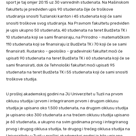
sport je taj omjer 20:15 uz 30 vanrednih studenata. Na Mašinskom
fakultetu je predviđen upis 90 studenata čije će troškove
studiranja snositi Tuzlanski kanton i 45 studenata koji će sami
snositi troškove svog studiranja. Na Pravnom fakultetu predviđen
je upis ukupno 50 studenata, 40 studenata na teret Budžeta TK i
10 studenata koji se sami finansiraju, na Prirodno – matematičkom
110 studenata koji se finansiraju iz Budžeta TK i 70 koji će se sami
finansirati. Rudarsko – geološko – građevinski fakultet moći će
upisati 90 studenata na teret Budžeta TK i 60 studenata koji će se
sami finansirati, dok će Tehnološki fakultet moći upisati 95
studenata na teret Budžeta TK i 55 studenata koji će sami snositi
troškove studija.
U prošloj akademskoj godini na JU Univerzitet u Tuzli na prvom
ciklusu studija i prvom i integriranom prvom i drugom ciklusu
studija je upisano oko 1.500 studenata, na drugom ciklusu studija
je upisano oko 300 studenata a na trećem ciklusu studija upisano
je 60 studenata, a ukupno na svim godinama prvog i integriranog
prvog i drugog ciklusa studija, te drugog i trećeg ciklusa studija na
Univerzitetu u Tuzli u prošloj akademskoj godini je bilo upisano