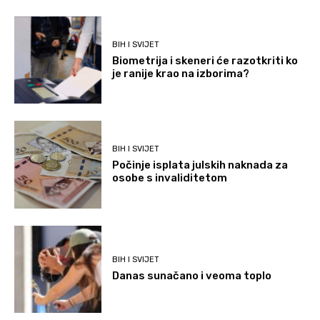
BIH I SVIJET
Biometrija i skeneri će razotkriti ko
je ranije krao na izborima?
BIH I SVIJET
Počinje isplata julskih naknada za
osobe s invaliditetom
BIH I SVIJET
Danas sunačano i veoma toplo