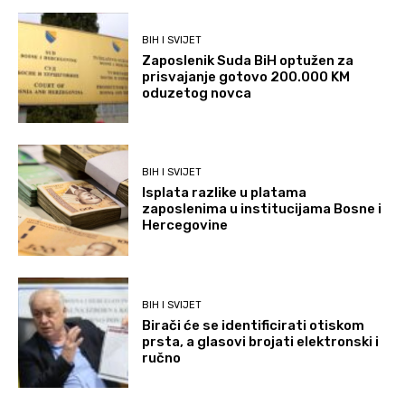
BIH I SVIJET
Zaposlenik Suda BiH optužen za
prisvajanje gotovo 200.000 KM
oduzetog novca
BIH I SVIJET
Isplata razlike u platama
zaposlenima u institucijama Bosne i
Hercegovine
BIH I SVIJET
Birači će se identificirati otiskom
prsta, a glasovi brojati elektronski i
ručno