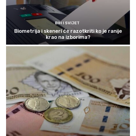
BIH I SVIJET
Biometrija i skeneri će razotkriti ko je ranije
krao na izborima?