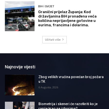
BIH I SVIJET
Granični prijelaz Županja: Kod
državljanina BiH pronađena veća
količina neprijavljene gotovine u
eurima, francima i dolarima.
Učitati više
Najnovije vijesti
Zbog velikih vrućina povećan broj požara
u TK
6 Augusta, 2026
Biometrija i skeneri će razotkriti ko je
ranije krao na izborima?