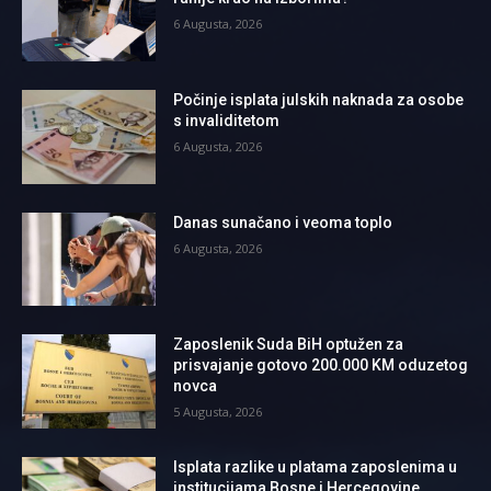
6 Augusta, 2026
Počinje isplata julskih naknada za osobe
s invaliditetom
6 Augusta, 2026
Danas sunačano i veoma toplo
6 Augusta, 2026
Zaposlenik Suda BiH optužen za
prisvajanje gotovo 200.000 KM oduzetog
novca
5 Augusta, 2026
Isplata razlike u platama zaposlenima u
institucijama Bosne i Hercegovine