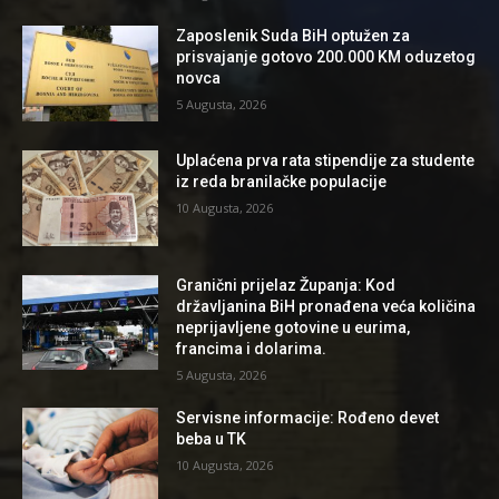
Zaposlenik Suda BiH optužen za
prisvajanje gotovo 200.000 KM oduzetog
novca
5 Augusta, 2026
Uplaćena prva rata stipendije za studente
iz reda branilačke populacije
10 Augusta, 2026
Granični prijelaz Županja: Kod
državljanina BiH pronađena veća količina
neprijavljene gotovine u eurima,
francima i dolarima.
5 Augusta, 2026
Servisne informacije: Rođeno devet
beba u TK
10 Augusta, 2026