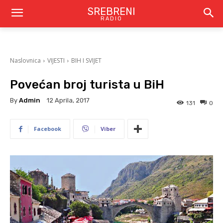
SREBRENI
RADIO
Naslovnica
VIJESTI
BIH I SVIJET
Povećan broj turista u BiH
By
Admin
12 Aprila, 2017
131
0
Facebook
Viber