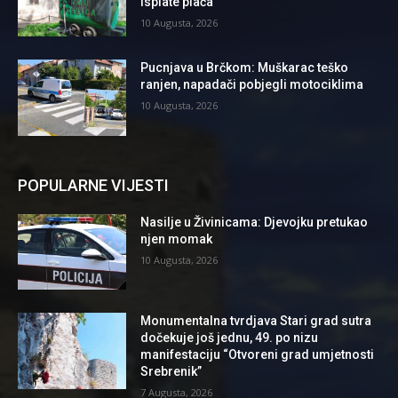
isplate plaća
10 Augusta, 2026
Pucnjava u Brčkom: Muškarac teško
ranjen, napadači pobjegli motociklima
10 Augusta, 2026
POPULARNE VIJESTI
Nasilje u Živinicama: Djevojku pretukao
njen momak
10 Augusta, 2026
Monumentalna tvrdjava Stari grad sutra
dočekuje još jednu, 49. po nizu
manifestaciju “Otvoreni grad umjetnosti
Srebrenik”
7 Augusta, 2026