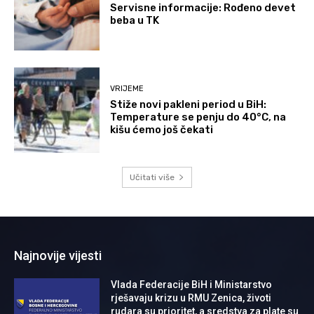
Servisne informacije: Rođeno devet
beba u TK
VRIJEME
Stiže novi pakleni period u BiH:
Temperature se penju do 40°C, na
kišu ćemo još čekati
Učitati više
Najnovije vijesti
Vlada Federacije BiH i Ministarstvo
rješavaju krizu u RMU Zenica, životi
rudara su prioritet, a sredstva za plate su