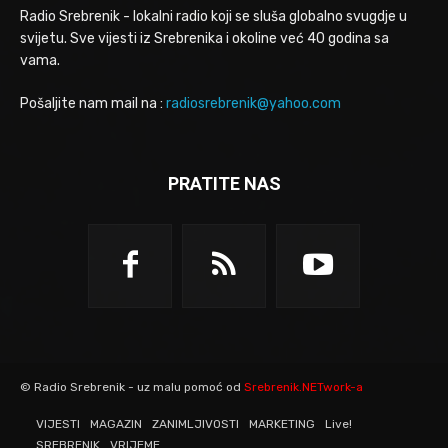
Radio Srebrenik - lokalni radio koji se sluša globalno svugdje u
svijetu. Sve vijesti iz Srebrenika i okoline već 40 godina sa
vama.
Pošaljite nam mail na :
radiosrebrenik@yahoo.com
PRATITE NAS
© Radio Srebrenik - uz malu pomoć od
Srebrenik.NETwork-a
VIJESTI
MAGAZIN
ZANIMLJIVOSTI
MARKETING
Live!
SREBRENIK
VRIJEME