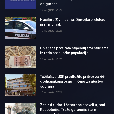
osigurana
10 Augusta, 2026
Nasilje u Živinicama: Djevojku pretukao
njen momak
10 Augusta, 2026
Uplaćena prva rata stipendije za studente
iz reda branilačke populacije
10 Augusta, 2026
Tužilaštvo USK predložilo pritvor za 66-
godišnjakinju osumnjičenu za ubistvo
supruga
10 Augusta, 2026
Zenički rudari i šestu noć proveli u jami
Raspotočje: Traže garancije i termin