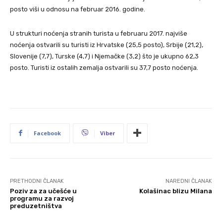
posto viši u odnosu na februar 2016. godine.
U strukturi noćenja stranih turista u februaru 2017. najviše
noćenja ostvarili su turisti iz Hrvatske (25,5 posto), Srbije (21,2),
Slovenije (7,7), Turske (4,7) i Njemačke (3,2) što je ukupno 62,3
posto. Turisti iz ostalih zemalja ostvarili su 37,7 posto noćenja.
Facebook
Viber
PRETHODNI ČLANAK
NAREDNI ČLANAK
Poziv za za učešće u
Kolašinac blizu Milana
programu za razvoj
preduzetništva