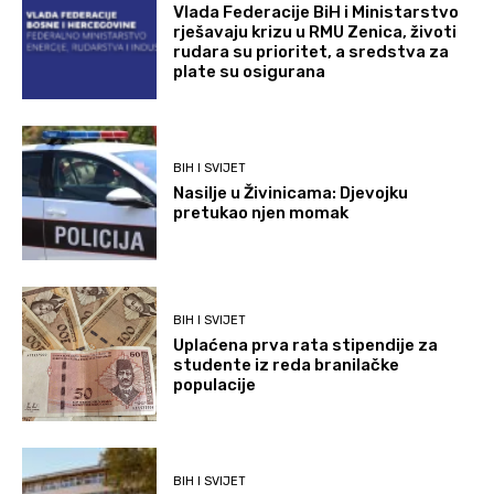
Vlada Federacije BiH i Ministarstvo
rješavaju krizu u RMU Zenica, životi
rudara su prioritet, a sredstva za
plate su osigurana
BIH I SVIJET
Nasilje u Živinicama: Djevojku
pretukao njen momak
BIH I SVIJET
Uplaćena prva rata stipendije za
studente iz reda branilačke
populacije
BIH I SVIJET