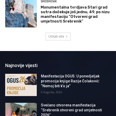
SREBRENIK
Monumentalna tvrdjava Stari grad
sutra dočekuje još jednu, 49. po nizu
manifestaciju “Otvoreni grad
umjetnosti Srebrenik”
Učitati više
Najnovije vijesti
Manifestacija OGUS: U ponedjeljak
promocija knjige Razije Čolaković:
“Nemoj biti k’o ja”
9 Augusta, 2026
Svečano otvorena manifestacija
“Srebrenik otvoreni grad umjetnosti
2026”