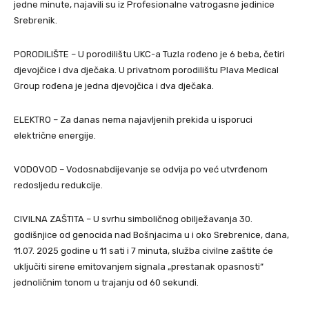
jedne minute, najavili su iz Profesionalne vatrogasne jedinice
Srebrenik.
PORODILIŠTE – U porodilištu UKC-a Tuzla rođeno je 6 beba, četiri
djevojčice i dva dječaka. U privatnom porodilištu Plava Medical
Group rođena je jedna djevojčica i dva dječaka.
ELEKTRO – Za danas nema najavljenih prekida u isporuci
električne energije.
VODOVOD – Vodosnabdijevanje se odvija po već utvrđenom
redosljedu redukcije.
CIVILNA ZAŠTITA – U svrhu simboličnog obilježavanja 30.
godišnjice od genocida nad Bošnjacima u i oko Srebrenice, dana,
11.07. 2025 godine u 11 sati i 7 minuta, služba civilne zaštite će
uključiti sirene emitovanjem signala „prestanak opasnosti“
jednoličnim tonom u trajanju od 60 sekundi.