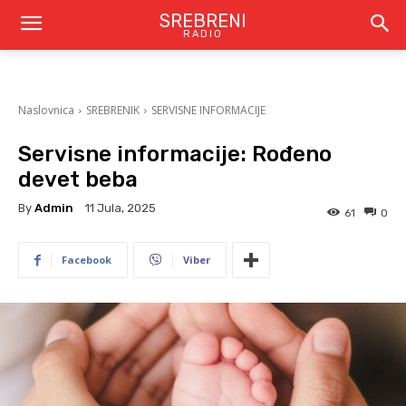
SREBRENI
RADIO
Naslovnica
SREBRENIK
SERVISNE INFORMACIJE
Servisne informacije: Rođeno
devet beba
By
Admin
11 Jula, 2025
61
0
Facebook
Viber