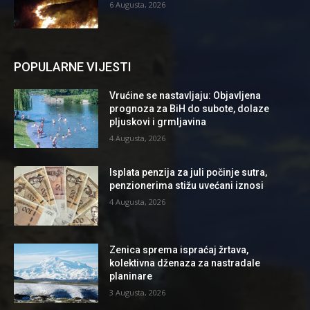
6 Augusta, 2026
POPULARNE VIJESTI
Vrućine se nastavljaju: Objavljena
prognoza za BiH do subote, dolaze
pljuskovi i grmljavina
4 Augusta, 2026
Isplata penzija za juli počinje sutra,
penzionerima stižu uvećani iznosi
4 Augusta, 2026
Zenica sprema ispraćaj žrtava,
kolektivna dženaza za nastradale
planinare
3 Augusta, 2026