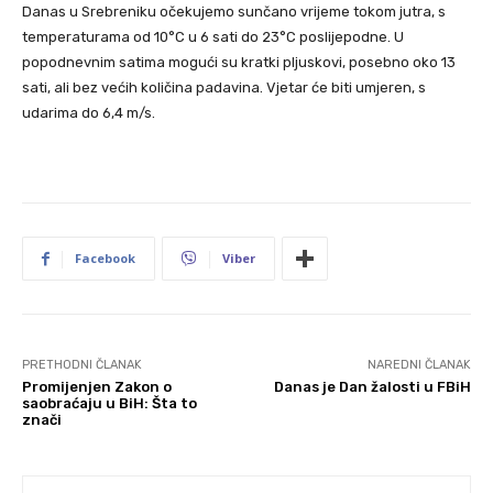
Danas u Srebreniku očekujemo sunčano vrijeme tokom jutra, s
temperaturama od 10°C u 6 sati do 23°C poslijepodne. U
popodnevnim satima mogući su kratki pljuskovi, posebno oko 13
sati, ali bez većih količina padavina. Vjetar će biti umjeren, s
udarima do 6,4 m/s.
Facebook
Viber
PRETHODNI ČLANAK
NAREDNI ČLANAK
Promijenjen Zakon o
Danas je Dan žalosti u FBiH
saobraćaju u BiH: Šta to
znači