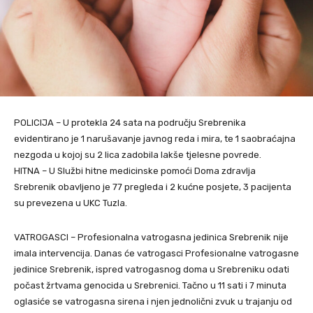
POLICIJA – U protekla 24 sata na području Srebrenika
evidentirano je 1 narušavanje javnog reda i mira, te 1 saobraćajna
nezgoda u kojoj su 2 lica zadobila lakše tjelesne povrede.
HITNA – U Službi hitne medicinske pomoći Doma zdravlja
Srebrenik obavljeno je 77 pregleda i 2 kućne posjete, 3 pacijenta
su prevezena u UKC Tuzla.
VATROGASCI – Profesionalna vatrogasna jedinica Srebrenik nije
imala intervencija. Danas će vatrogasci Profesionalne vatrogasne
jedinice Srebrenik, ispred vatrogasnog doma u Srebreniku odati
počast žrtvama genocida u Srebrenici. Tačno u 11 sati i 7 minuta
oglasiće se vatrogasna sirena i njen jednolični zvuk u trajanju od