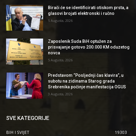
Birači će se identificirati otiskom prsta, a
glasovi brojati elektronski i ručno
5 Augusta, 2026
Zaposlenik Suda BiH optužen za
prisvajanje gotovo 200.000 KM oduzetog
novca
5 Augusta, 2026
Predstavom “Posljednji čas klavira”, u
subotu na zidinama Starog grada
Srebrenika počinje manifestacija OGUS
3 Augusta, 2026
SVE KATEGORIJE
BIH I SVIJET
19303