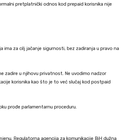
formalni pretplatnički odnos kod prepaid korisnika nije
ja ima za cilj jačanje sigurnosti, bez zadiranja u pravo na
 ne zadire u njihovu privatnost. Ne uvodimo nadzor
acije korisnika kao što je to već slučaj kod postpaid
oku prođe parlamentarnu proceduru.
mjenu. Regulatorna agencija za komunikacije BiH dužna