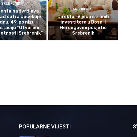
SREBRENIK
SREBRENIK
ntalna tvrdjava
rad sutra dočekuje
Direktor Vijeća stranih
ednu, 49. po nizu
investitora u Bosni i
staciju “Otvoreni
Hercegovini posjetio
etnosti Srebrenik”
Srebrenik
POPULARNE VIJESTI
S