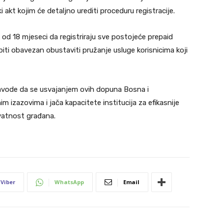
 akt kojim će detaljno urediti proceduru registracije.
 od 18 mjeseci da registriraju sve postojeće prepaid
biti obavezan obustaviti pružanje usluge korisnicima koji
navode da se usvajanjem ovih dopuna Bosna i
izazovima i jača kapacitete institucija za efikasnije
ivatnost građana.
Viber
WhatsApp
Email