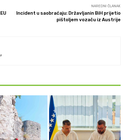
NAREDNI ČLANAK
 EU
Incident u saobraćaju: Državljanin BiH prijetio
pištoljem vozaču iz Austrije
a