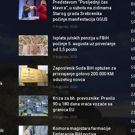
Predstavom “Posljednji čas
BI
klavira”, u subotu na zidinama
VI
Starog grada Srebrenika
počinje manifestacija OGUS
S
3 Augusta, 2026
B
,
Isplata julskih penzija u FBiH
Os
počinje 5. augusta uz povećanje
V
od 3,5 posto
3 Augusta, 2026
M
S
Zaposlenik Suda BiH optužen za
prisvajanje gotovo 200.000 KM
S
oduzetog novca
ik
B
5 Augusta, 2026
Z
Kriza za bh. prevoznike: Pravilo
T
90 u 180 dana vraća vozače sa
granica EU
Z
4 Augusta, 2026
N
Komora magistara farmacije
L
ti
Federacije BiH poziva