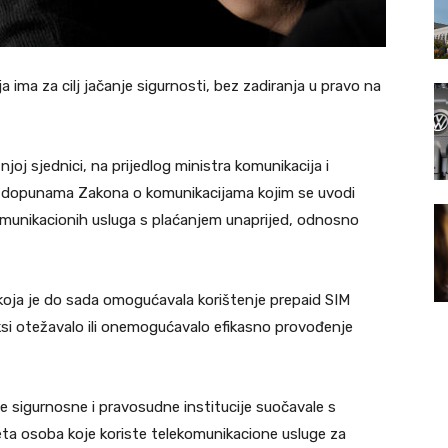
ja ima za cilj jačanje sigurnosti, bez zadiranja u pravo na
oj sjednici, na prijedlog ministra komunikacija i
 o dopunama Zakona o komunikacijama kojim se uvodi
komunikacionih usluga s plaćanjem unaprijed, odnosno
oja je do sada omogućavala korištenje prepaid SIM
raksi otežavalo ili onemogućavalo efikasno provođenje
e sigurnosne i pravosudne institucije suočavale s
teta osoba koje koriste telekomunikacione usluge za