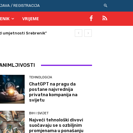
IJAVA / REGISTRACIJA
ENIK
VRIJEME
umjetnosti Srebrenik”
ANIMLJIVOSTI
TEHNOLOGIJA
ChatGPT na pragu da
postane najvrednija
privatna kompanija na
svijetu
BIH I SVIJET
Najveći tehnološki divovi
suočavaju se s ozbiljnim
promjenama u ponašanju