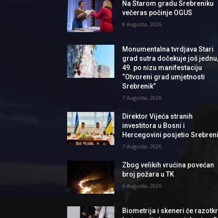
Na Starom gradu Srebreniku
večeras počinje OGUS
8 Augusta, 2026
Monumentalna tvrdjava Stari
grad sutra dočekuje još jednu
49. po nizu manifestaciju
“Otvoreni grad umjetnosti
Srebrenik”
7 Augusta, 2026
Direktor Vijeća stranih
investitora u Bosni i
Hercegovini posjetio Srebren
7 Augusta, 2026
Zbog velikih vrućina povećan
broj požara u TK
6 Augusta, 2026
Biometrija i skeneri će razotkri