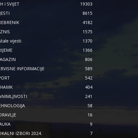
H I SVIJET
19303
JESTI
8615
REBRENIK
4182
IZNIS
1575
tale vijesti
1370
RIJEME
1366
AGAZIN
806
ERVISNE INFORMACIJE
589
PORT
542
IHAMK
404
ANIMLJIVOSTI
241
EHNOLOGIJA
58
DRAVLJE
16
AUKA
9
OKALNI IZBORI 2024.
7