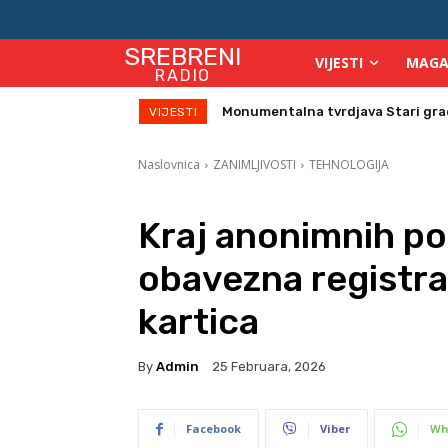
SREBRENI
VIJESTI
MAGA
RADIO
Monumentalna tvrdjava Stari grad su
Direktor Vijeća stranih investitor
VIJESTI
Naslovnica
ZANIMLJIVOSTI
TEHNOLOGIJA
Kraj anonimnih po
obavezna registra
kartica
By
Admin
25 Februara, 2026
Facebook
Viber
Wh