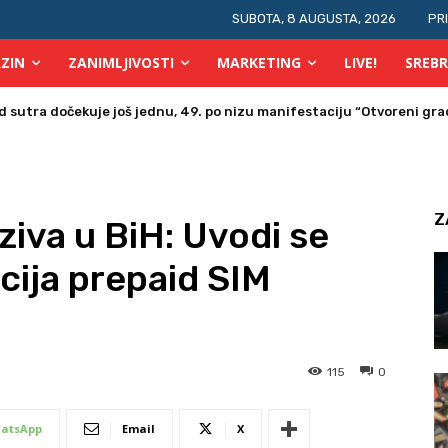
SUBOTA, 8 AUGUSTA, 2026
PR
ZIN
ZANIMLJIVOSTI
MARKETING
LIVE!
SREBR
tra dočekuje još jednu, 49. po nizu manifestaciju “Otvoreni grad 
a u Bosni i Hercegovini posjetio Srebrenik
Z
ziva u BiH: Uvodi se
cija prepaid SIM
115
0
atsApp
Email
X