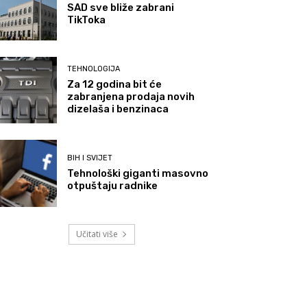
SAD sve bliže zabrani
TikToka
TEHNOLOGIJA
Za 12 godina bit će
zabranjena prodaja novih
dizelaša i benzinaca
BIH I SVIJET
Tehnološki giganti masovno
otpuštaju radnike
Učitati više