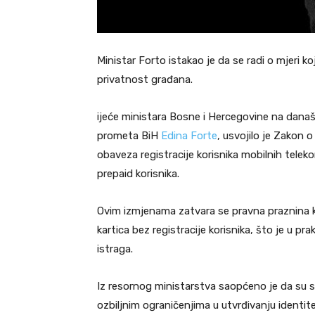
Ministar Forto istakao je da se radi o mjeri ko
privatnost građana.
ijeće ministara Bosne i Hercegovine na današnj
prometa BiH
Edina Forte
, usvojilo je Zakon
obaveza registracije korisnika mobilnih tele
prepaid korisnika.
Ovim izmjenama zatvara se pravna praznina k
kartica bez registracije korisnika, što je u p
istraga.
Iz resornog ministarstva saopćeno je da su s
ozbiljnim ograničenjima u utvrđivanju identi