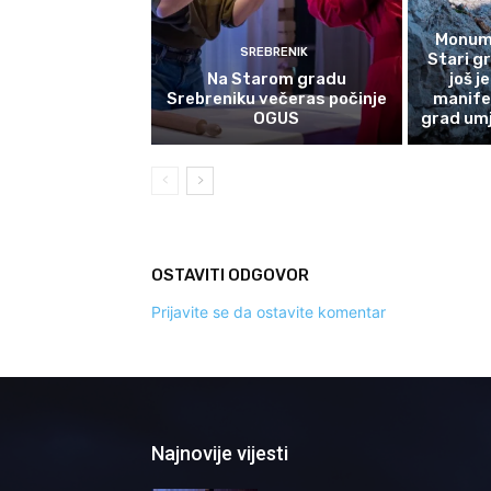
Monume
SREBRENIK
Stari g
Na Starom gradu
još j
Srebreniku večeras počinje
manife
OGUS
grad umj
OSTAVITI ODGOVOR
Prijavite se da ostavite komentar
Najnovije vijesti