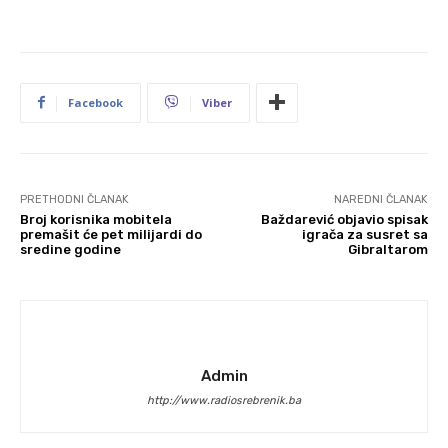
Facebook
Viber
PRETHODNI ČLANAK
NAREDNI ČLANAK
Broj korisnika mobitela
Baždarević objavio spisak
premašit će pet milijardi do
igrača za susret sa
sredine godine
Gibraltarom
Admin
http://www.radiosrebrenik.ba