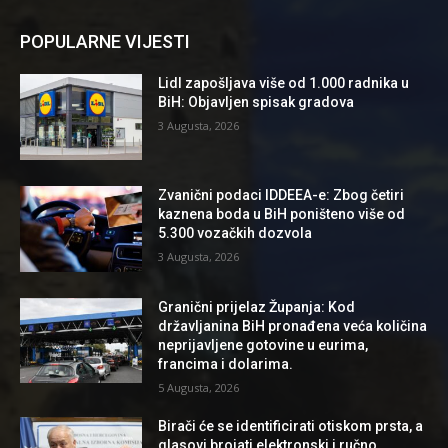
POPULARNE VIJESTI
Lidl zapošljava više od 1.000 radnika u
BiH: Objavljen spisak gradova
3 Augusta, 2026
Zvanični podaci IDDEEA-e: Zbog četiri
kaznena boda u BiH poništeno više od
5.300 vozačkih dozvola
3 Augusta, 2026
Granični prijelaz Županja: Kod
državljanina BiH pronađena veća količina
neprijavljene gotovine u eurima,
francima i dolarima.
5 Augusta, 2026
Birači će se identificirati otiskom prsta, a
glasovi brojati elektronski i ručno