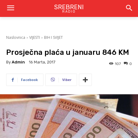
SREBRENI
RADIO
Naslovnica
VIJESTI
BIH I SVIJET
Prosječna plaća u januaru 846 KM
By
Admin
16 Marta, 2017
107
0
Facebook
Viber