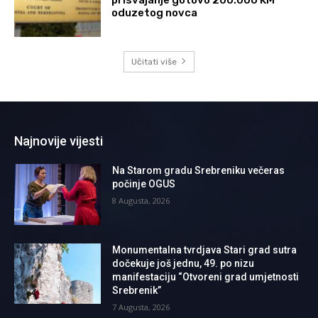
prisvajanje gotovo 200.000 KM
oduzetog novca
Učitati više
Najnovije vijesti
Na Starom gradu Srebreniku večeras
počinje OGUS
8 Augusta, 2026
Monumentalna tvrdjava Stari grad sutra
dočekuje još jednu, 49. po nizu
manifestaciju “Otvoreni grad umjetnosti
Srebrenik”
7 Augusta, 2026