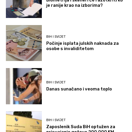
Biometrija i skeneri će razotkriti ko
je ranije krao na izborima?
BIH I SVIJET
Počinje isplata julskih naknada za
osobe s invaliditetom
BIH I SVIJET
Danas sunačano i veoma toplo
BIH I SVIJET
Zaposlenik Suda BiH optužen za