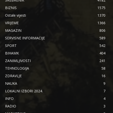
SREBRENIK
4182
BIZNIS
1575
Ostale vijesti
1370
VRIJEME
1366
MAGAZIN
806
SERVISNE INFORMACIJE
589
SPORT
542
BIHAMK
404
ZANIMLJIVOSTI
241
TEHNOLOGIJA
58
ZDRAVLJE
16
NAUKA
9
LOKALNI IZBORI 2024.
7
INFO
4
RADIO
3