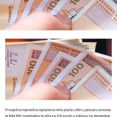
Prosječna mjesečna isplaćena neto plaća u BiH u januaru iznosila
je 846 KM i nominalno je niža za 0,8 posto u odnosu na decembar