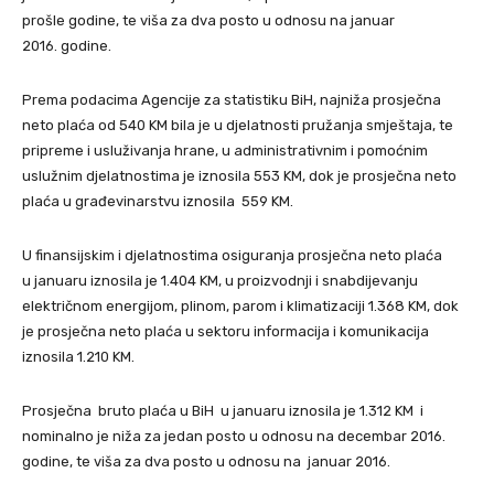
prošle godine, te viša za dva posto u odnosu na januar
2016. godine.
Prema podacima Agencije za statistiku BiH, najniža prosječna
neto plaća od 540 KM bila je u djelatnosti pružanja smještaja, te
pripreme i usluživanja hrane, u administrativnim i pomoćnim
uslužnim djelatnostima je iznosila 553 KM, dok je prosječna neto
plaća u građevinarstvu iznosila 559 KM.
U finansijskim i djelatnostima osiguranja prosječna neto plaća
u januaru iznosila je 1.404 KM, u proizvodnji i snabdijevanju
električnom energijom, plinom, parom i klimatizaciji 1.368 KM, dok
je prosječna neto plaća u sektoru informacija i komunikacija
iznosila 1.210 KM.
Prosječna bruto plaća u BiH u januaru iznosila je 1.312 KM i
nominalno je niža za jedan posto u odnosu na decembar 2016.
godine, te viša za dva posto u odnosu na januar 2016.