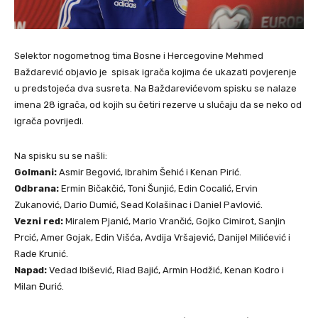
Selektor nogometnog tima Bosne i Hercegovine Mehmed
Baždarević objavio je spisak igrača kojima će ukazati povjerenje
u predstojeća dva susreta. Na Baždarevićevom spisku se nalaze
imena 28 igrača, od kojih su četiri rezerve u slučaju da se neko od
igrača povrijedi.
Na spisku su se našli:
Golmani:
Asmir Begović, Ibrahim Šehić i Kenan Pirić.
Odbrana:
Ermin Bičakčić, Toni Šunjić, Edin Cocalić, Ervin
Zukanović, Dario Dumić, Sead Kolašinac i Daniel Pavlović.
Vezni red:
Miralem Pjanić, Mario Vrančić, Gojko Cimirot, Sanjin
Prcić, Amer Gojak, Edin Višća, Avdija Vršajević, Danijel Milićević i
Rade Krunić.
Napad:
Vedad Ibišević, Riad Bajić, Armin Hodžić, Kenan Kodro i
Milan Đurić.