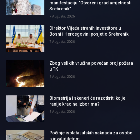
manifestaciju “Otvoreni grad umjetnosti
Srebrenik”
7 Augusta, 2026
Direktor Vijeća stranih investitora u
Bosni i Hercegovini posjetio Srebrenik
7 Augusta, 2026
Zbog velikih vrućina povećan broj požara
u TK
6 Augusta, 2026
Biometrija i skeneri će razotkriti ko je
ranije krao na izborima?
6 Augusta, 2026
Počinje isplata julskih naknada za osobe
s invaliditetom