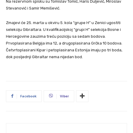
Na rezervnom spisku su Tomislav Tomić, Haris Duljević, Miroslav
Stevanović i Samir Memišević.
Zmajevi će 25. marta u okviru 5. kola “grupe H” u Zenici ugostiti
selekciju Gibraltara. U kvalifikacijskoj “grupi H” selekcija Bosne i
Hercegovine zauzima treću poziciju sa sedam bodova.
Prvoplasirana Belgija ima 12, a drugoplasirana Grčka 10 bodova.
Četvrtoplasirani Kipar i petoplasirana Estonija imaju po tri boda,
dok posljednji Gibraltar nema nijedan bod.
Facebook
Viber