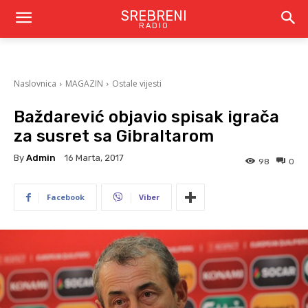
SREBRENI
RADIO
Naslovnica
MAGAZIN
Ostale vijesti
Baždarević objavio spisak igrača
za susret sa Gibraltarom
By
Admin
16 Marta, 2017
98
0
Facebook
Viber