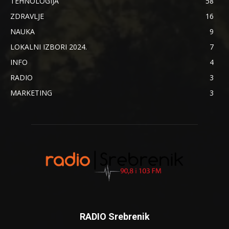
TEHNOLOGIJA
58
ZDRAVLJE
16
NAUKA
9
LOKALNI IZBORI 2024.
7
INFO
4
RADIO
3
MARKETING
3
RADIO Srebrenik