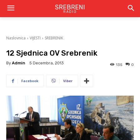
SREBRENI
RADIO
Naslovnica
VIJESTI
SREBRENIK
12 Sjednica OV Srebrenik
By
Admin
5 Decembra, 2013
135
0
Facebook
Viber