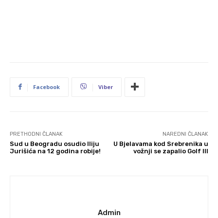
Facebook
Viber
PRETHODNI ČLANAK
NAREDNI ČLANAK
Sud u Beogradu osudio Iliju
U Bjelavama kod Srebrenika u
Jurišića na 12 godina robije!
vožnji se zapalio Golf III
Admin