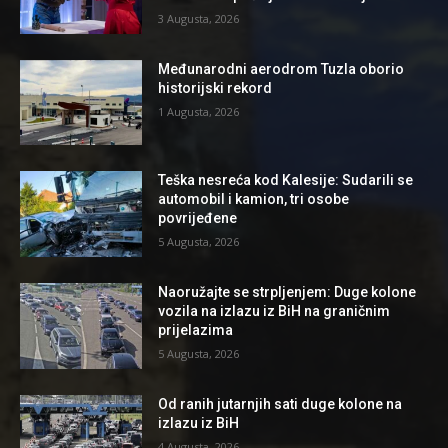
3 Augusta, 2026
Međunarodni aerodrom Tuzla oborio
historijski rekord
1 Augusta, 2026
Teška nesreća kod Kalesije: Sudarili se
automobil i kamion, tri osobe
povrijeđene
5 Augusta, 2026
Naoružajte se strpljenjem: Duge kolone
vozila na izlazu iz BiH na graničnim
prijelazima
5 Augusta, 2026
Od ranih jutarnjih sati duge kolone na
izlazu iz BiH
4 Augusta, 2026