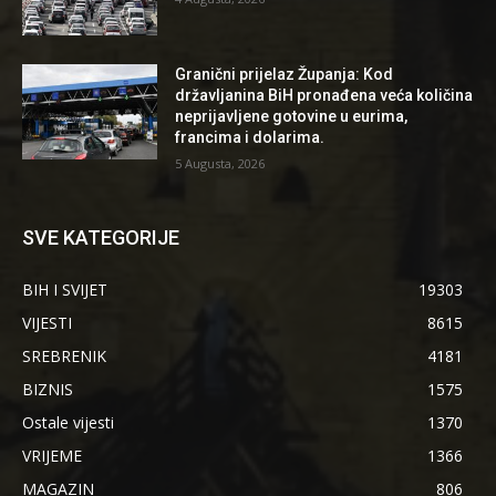
Granični prijelaz Županja: Kod
državljanina BiH pronađena veća količina
neprijavljene gotovine u eurima,
francima i dolarima.
5 Augusta, 2026
SVE KATEGORIJE
BIH I SVIJET
19303
VIJESTI
8615
SREBRENIK
4181
BIZNIS
1575
Ostale vijesti
1370
VRIJEME
1366
MAGAZIN
806