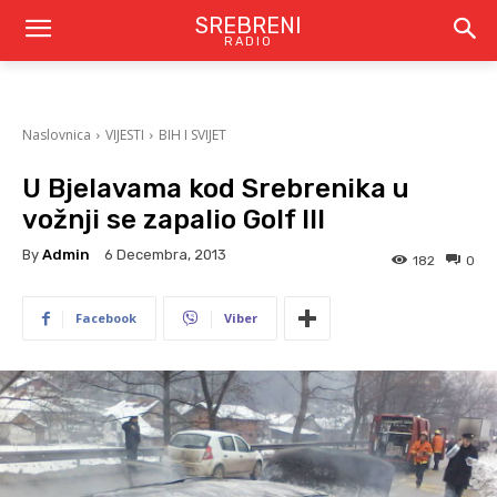
SREBRENI
RADIO
Naslovnica
VIJESTI
BIH I SVIJET
U Bjelavama kod Srebrenika u
vožnji se zapalio Golf III
By
Admin
6 Decembra, 2013
182
0
Facebook
Viber