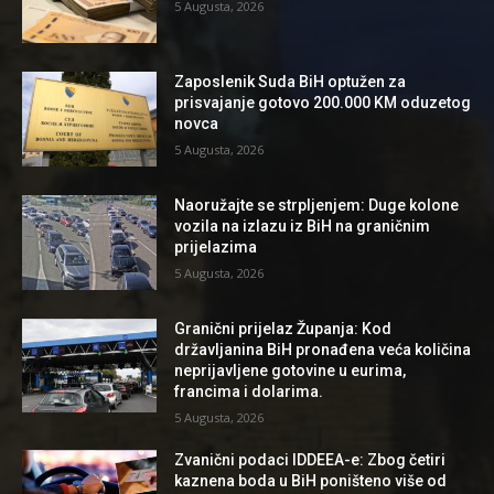
5 Augusta, 2026
Zaposlenik Suda BiH optužen za
prisvajanje gotovo 200.000 KM oduzetog
novca
5 Augusta, 2026
Naoružajte se strpljenjem: Duge kolone
vozila na izlazu iz BiH na graničnim
prijelazima
5 Augusta, 2026
Granični prijelaz Županja: Kod
državljanina BiH pronađena veća količina
neprijavljene gotovine u eurima,
francima i dolarima.
5 Augusta, 2026
Zvanični podaci IDDEEA-e: Zbog četiri
kaznena boda u BiH poništeno više od