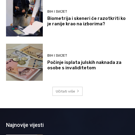
BIH I SVIJET
Biometrija i skeneri će razotkriti ko
je ranije krao na izborima?
BIH I SVIJET
Počinje isplata julskih naknada za
osobe s invaliditetom
Učitati više
Najnovije vijesti