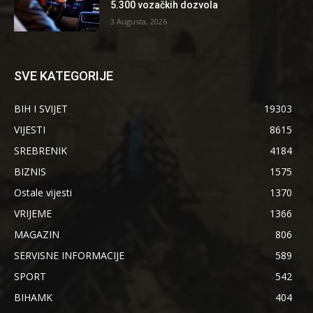
5.300 vozačkih dozvola
3 Augusta, 2026
SVE KATEGORIJE
BIH I SVIJET
19303
VIJESTI
8615
SREBRENIK
4184
BIZNIS
1575
Ostale vijesti
1370
VRIJEME
1366
MAGAZIN
806
SERVISNE INFORMACIJE
589
SPORT
542
BIHAMK
404