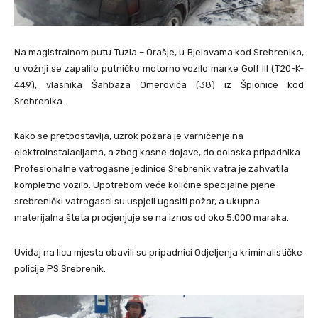
Na magistralnom putu Tuzla – Orašje, u Bjelavama kod Srebrenika,
u vožnji se zapalilo putničko motorno vozilo marke Golf III (T20-K-
449), vlasnika Šahbaza Omerovića (38) iz Špionice kod
Srebrenika.
Kako se pretpostavlja, uzrok požara je varničenje na
elektroinstalacijama, a zbog kasne dojave, do dolaska pripadnika
Profesionalne vatrogasne jedinice Srebrenik vatra je zahvatila
kompletno vozilo. Upotrebom veće količine specijalne pjene
srebrenički vatrogasci su uspjeli ugasiti požar, a ukupna
materijalna šteta procjenjuje se na iznos od oko 5.000 maraka.
Uviđaj na licu mjesta obavili su pripadnici Odjeljenja kriminalističke
policije PS Srebrenik.