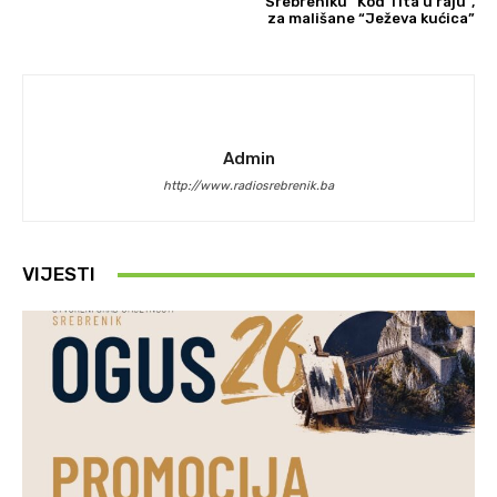
Srebreniku “Kod Tita u raju”,
za mališane “Ježeva kućica”
Admin
http://www.radiosrebrenik.ba
VIJESTI