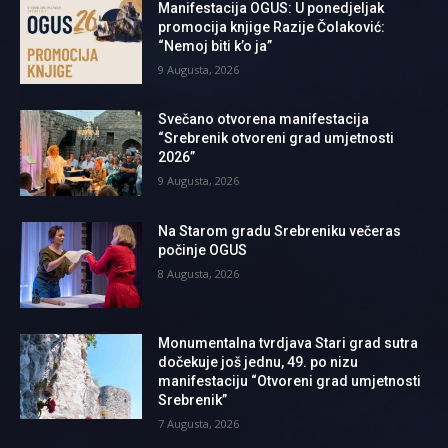
Manifestacija OGUS: U ponedjeljak
promocija knjige Razije Čolaković:
“Nemoj biti k’o ja”
9 Augusta, 2026
Svečano otvorena manifestacija
“Srebrenik otvoreni grad umjetnosti
2026”
9 Augusta, 2026
Na Starom gradu Srebreniku večeras
počinje OGUS
8 Augusta, 2026
Monumentalna tvrdjava Stari grad sutra
dočekuje još jednu, 49. po nizu
manifestaciju “Otvoreni grad umjetnosti
Srebrenik”
7 Augusta, 2026