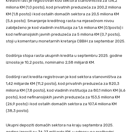
Kreditni rast je registrovan kod sektora stanovništva za 134,2
miliona KM (1,0 posto), kod privatnih preduzeća za 200,2 miliona
KM (1,8 posto) i kod ostalih domaćih sektora za 20,5 miliona KM
(5,6 posto). Smanjenje kreditnog rasta na mjesečnom nivou
zabilježeno je kod vladinih institucija za 1,6 miliona KM (0,1posto) i
kod nefinansijskih javnih preduzeća za 5 miliona KM (0,7 posto),
stoji u komentaru monetarnih kretanja CBBiH za septembar 2025.
Godišnja stopa rasta ukupnih kredita u septembru 2025. godine
iznosila je 10,2 posto, nominalno 2,58 milijardi KM.
Godišnji rast kredita registrovan je kod sektora stanovništva za
1,42 milijarde KM (11,2 posto), kod privatnih preduzeća za 820,3
miliona KM (7,8 posto), kod vladinih institucija za 80,1 milion KM (6,6
posto), kod nefinansijskih javnih preduzeća za 153,5 miliona KM
(26,9 posto) i kod ostalih domaćih sektora za 107,4 miliona KM
(38,3 posto).
Ukupni depoziti domaćih sektora na kraju septembra 2025.
godine iznosili su 36,23 milijarde KM, u odnosu na prethodni