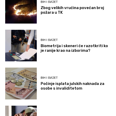
BIH I SVIJET
Zbog velikih vrućina povećan broj
požara u TK
BIH I SVIJET
Biometrija i skeneri će razotkriti ko
je ranije krao na izborima?
BIH I SVIJET
Počinje isplata julskih naknada za
osobe s invaliditetom