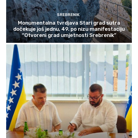
SREBRENIK
Monumentalna tvrdjava Stari grad sutra
dočekuje još jednu, 49. po nizu manifestaciju
“Otvoreni grad umjetnosti Srebrenik”