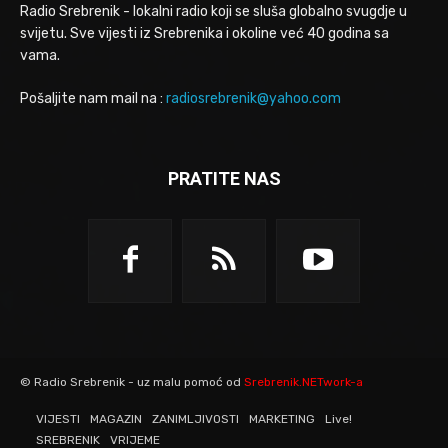
Radio Srebrenik - lokalni radio koji se sluša globalno svugdje u
svijetu. Sve vijesti iz Srebrenika i okoline već 40 godina sa
vama.
Pošaljite nam mail na :
radiosrebrenik@yahoo.com
PRATITE NAS
© Radio Srebrenik - uz malu pomoć od
Srebrenik.NETwork-a
VIJESTI
MAGAZIN
ZANIMLJIVOSTI
MARKETING
Live!
SREBRENIK
VRIJEME