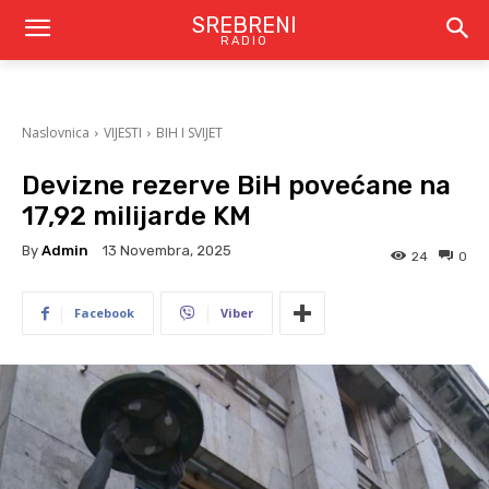
SREBRENI
RADIO
Naslovnica
VIJESTI
BIH I SVIJET
Devizne rezerve BiH povećane na
17,92 milijarde KM
By
Admin
13 Novembra, 2025
24
0
Facebook
Viber