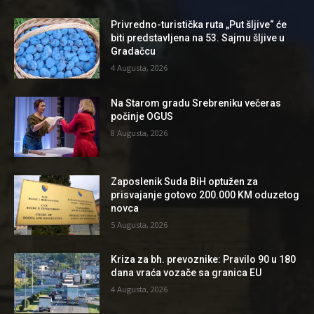
Privredno-turistička ruta „Put šljive“ će
biti predstavljena na 53. Sajmu šljive u
Gradačcu
4 Augusta, 2026
Na Starom gradu Srebreniku večeras
počinje OGUS
8 Augusta, 2026
Zaposlenik Suda BiH optužen za
prisvajanje gotovo 200.000 KM oduzetog
novca
5 Augusta, 2026
Kriza za bh. prevoznike: Pravilo 90 u 180
dana vraća vozače sa granica EU
4 Augusta, 2026