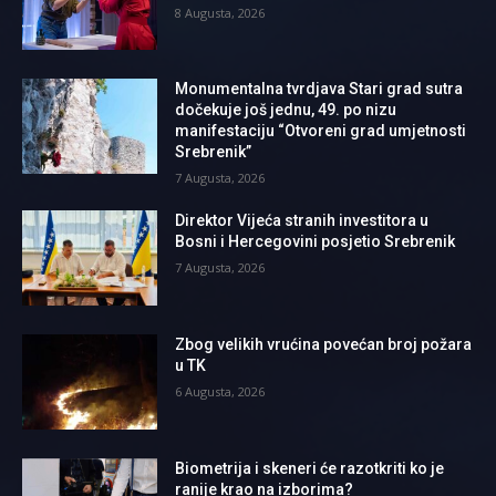
8 Augusta, 2026
Monumentalna tvrdjava Stari grad sutra
dočekuje još jednu, 49. po nizu
manifestaciju “Otvoreni grad umjetnosti
Srebrenik”
7 Augusta, 2026
Direktor Vijeća stranih investitora u
Bosni i Hercegovini posjetio Srebrenik
7 Augusta, 2026
Zbog velikih vrućina povećan broj požara
u TK
6 Augusta, 2026
Biometrija i skeneri će razotkriti ko je
ranije krao na izborima?