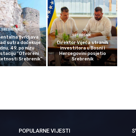
SREBRENIK
SREBRENIK
ntalna tvrdjava
rad sutra dočekuje
Direktor Vijeća stranih
ednu, 49. po nizu
investitora u Bosni i
staciju “Otvoreni
Hercegovini posjetio
etnosti Srebrenik”
Srebrenik
POPULARNE VIJESTI
S