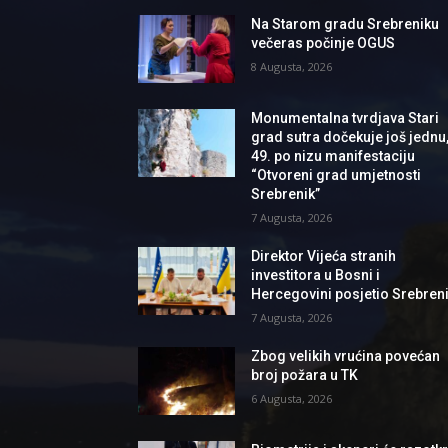
Na Starom gradu Srebreniku
večeras počinje OGUS
8 Augusta, 2026
Monumentalna tvrdjava Stari
grad sutra dočekuje još jednu
49. po nizu manifestaciju
“Otvoreni grad umjetnosti
Srebrenik”
7 Augusta, 2026
Direktor Vijeća stranih
investitora u Bosni i
Hercegovini posjetio Srebren
7 Augusta, 2026
Zbog velikih vrućina povećan
broj požara u TK
6 Augusta, 2026