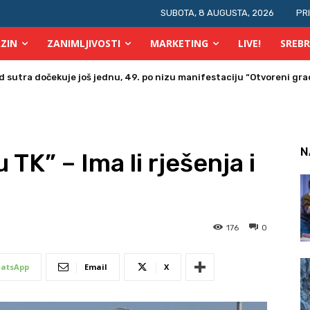
SUBOTA, 8 AUGUSTA, 2026
PR
ZIN
ZANIMLJIVOSTI
MARKETING
LIVE!
SREBR
a u Bosni i Hercegovini posjetio Srebrenik
N
 TK” – Ima li rješenja i
176
0
atsApp
Email
X