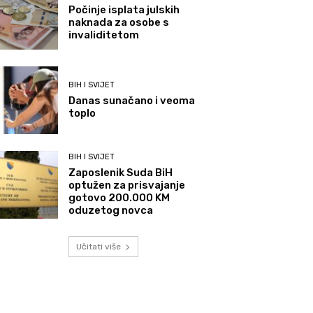
Počinje isplata julskih
naknada za osobe s
invaliditetom
BIH I SVIJET
Danas sunačano i veoma
toplo
BIH I SVIJET
Zaposlenik Suda BiH
optužen za prisvajanje
gotovo 200.000 KM
oduzetog novca
Učitati više