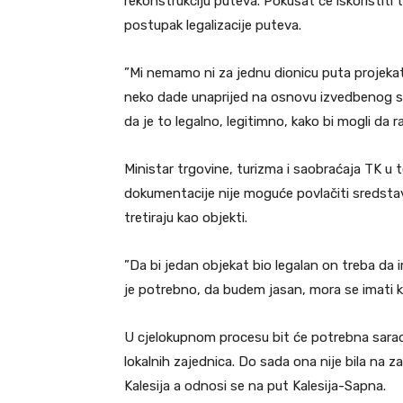
rekonstrukciju puteva. Pokušat će iskoristiti
postupak legalizacije puteva.
”Mi nemamo ni za jednu dionicu puta projek
neko dade unaprijed na osnovu izvedbenog s
da je to legalno, legitimno, kako bi mogli da ra
Ministar trgovine, turizma i saobraćaja TK u
dokumentacije nije moguće povlačiti sredstava
tretiraju kao objekti.
”Da bi jedan objekat bio legalan on treba da i
je potrebno, da budem jasan, mora se imati k
U cjelokupnom procesu bit će potrebna saradnja
lokalnih zajednica. Do sada ona nije bila na 
Kalesija a odnosi se na put Kalesija-Sapna.