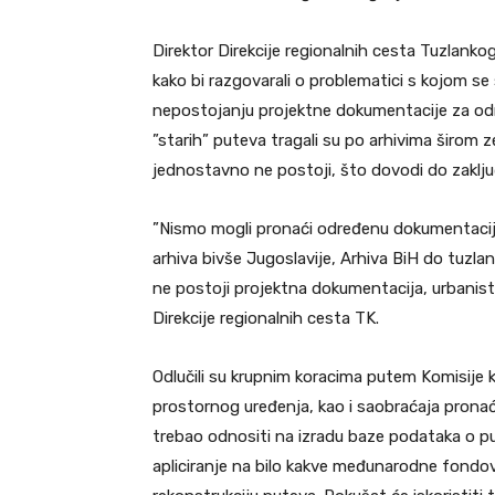
Direktor Direkcije regionalnih cesta Tuzlank
kako bi razgovarali o problematici s kojom se 
nepostojanju projektne dokumentacije za od
”starih” puteva tragali su po arhivima širom z
jednostavno ne postoji, što dovodi do zaključ
”Nismo mogli pronaći određenu dokumentaciju
arhiva bivše Jugoslavije, Arhiva BiH do tuzlan
ne postoji projektna dokumentacija, urbanisti
Direkcije regionalnih cesta TK.
Odlučili su krupnim koracima putem Komisije ko
prostornog uređenja, kao i saobraćaja pronaći 
trebao odnositi na izradu baze podataka o pu
apliciranje na bilo kakve međunarodne fondov