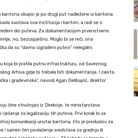
og kantona okupio je po drugi put nadležene iz kantona
sada suočava ova institucija i kanton, a radi se o
ređeni dio puteva. Za dokumentacijom prvenstveno
emlje, no, bezuspješno. Moglo bi se reći, ona
ka da su ”davno izgrađeni putevi” nelegalni.
 koja bi pratila putnu infrastrukturu, od Saveznog
skog Arhiva gdje bi trebala biti dokumentacija. I zaista,
čka i građevinska”, navodi Agan Delibajrić, direktor
ju čine stručnjaci iz Direkcije, te ministarstava
rješenje za legalizaciju tih puteva. Prvi korak bi se
tnoj komunikaciji unutar kantona, što je preduslov za
e i samim tim povlačenje sredstava za gradnju ili