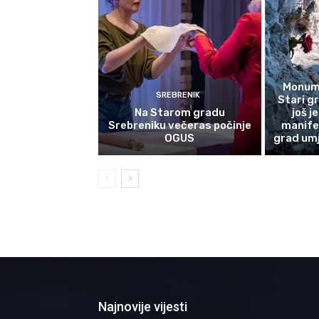
Monume
SREBRENIK
Stari g
Na Starom gradu
još j
Srebreniku večeras počinje
manife
OGUS
grad umj
Najnovije vijesti