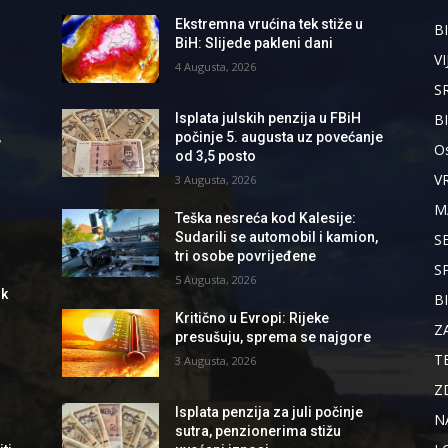
Ekstremna vrućina tek stiže u
BI
BiH: Slijede pakleni dani
VI
4 Augusta, 2026
S
B
Isplata julskih penzija u FBiH
,
počinje 5. augusta uz povećanje
Os
od 3,5 posto
V
3 Augusta, 2026
M
Teška nesreća kod Kalesije:
Sudarili se automobil i kamion,
S
tri osobe povrijeđene
S
5 Augusta, 2026
ik
B
Kritično u Evropi: Rijeke
Z
presušuju, sprema se najgore
T
3 Augusta, 2026
Z
Isplata penzija za juli počinje
N
sutra, penzionerima stižu