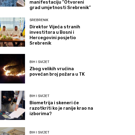
manifestaciju “Otvoreni
grad umjetnosti Srebrenik”
SREBRENIK
Direktor Vijeća stranih
investitora u Bosni i
Hercegovini posjetio
Srebrenik
BIH I SVIJET
Zbog velikih vrućina
povećan broj požara u TK
BIH I SVIJET
Biometrija i skeneri će
razotkriti ko je ranije krao na
izborima?
BIH I SVIJET