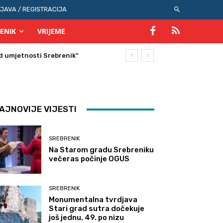
IJAVA / REGISTRACIJA
ENIK
VRIJEME
AJNOVIJE VIJESTI
SREBRENIK
Na Starom gradu Srebreniku
večeras počinje OGUS
SREBRENIK
Monumentalna tvrdjava
Stari grad sutra dočekuje
još jednu, 49. po nizu