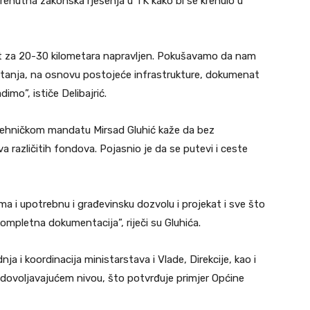
 trenutna zakonska rješenja u TK kako bi se krenulo u
at za 20-30 kilometara napravljen. Pokušavamo da nam
tanja, na osnovu postojeće infrastrukture, dokumenat
dimo”, ističe Delibajrić.
 tehničkom mandatu Mirsad Gluhić kaže da bez
 različitih fondova. Pojasnio je da se putevi i ceste
ma i upotrebnu i građevinsku dozvolu i projekat i sve što
ompletna dokumentacija”, riječi su Gluhića.
 i koordinacija ministarstava i Vlade, Direkcije, kao i
zadovoljavajućem nivou, što potvrđuje primjer Općine