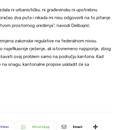
zdala ni urbanističku, ni građevinsku ni upotrebnu
raćao dva puta i nikada mi nisu odgovorili na to pitanje.
vom prostornog uređenja”, navodi Delibajrić.
 izmjena zakonske regulative na federalnom nivou.
o najefikasnije rješenje, ali istovremeno najsporije, zbog
rješavati ovaj problem samo na području kantona. Kad
e na snagu, kantonalne propise uskladit će sa
Viber
WhatsApp
Email