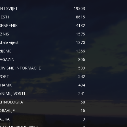
H I SVIJET
19303
JESTI
8615
REBRENIK
4182
IZNIS
1575
tale vijesti
1370
RIJEME
1366
AGAZIN
806
ERVISNE INFORMACIJE
589
PORT
542
IHAMK
404
ANIMLJIVOSTI
241
EHNOLOGIJA
58
DRAVLJE
16
AUKA
9