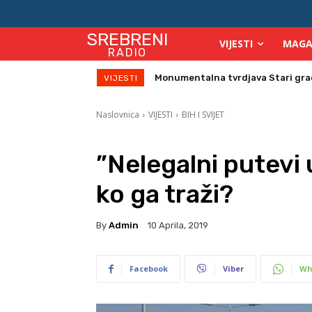
SREBRENI
VIJESTI
MAGA
RADIO
Direktor Vijeća stranih investitor
VIJESTI
Naslovnica
VIJESTI
BIH I SVIJET
”Nelegalni putevi u
ko ga traži?
By
Admin
10 Aprila, 2019
Facebook
Viber
Wh