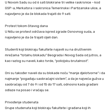
U Novom Sadu su od 6 sati blokirane tri velike raskrsnice – kod
GSP-a, Merkatora i raskrsnica Temerinske i Partizanske ulice, a
najavljeno je da će blokada trajati do 9 sati.
Protest tokom čitavog dana
U Nišu se protest održava ispred zgrade Osnovnog suda, a
najavljeno je da će trajati cijeli dan.
Studenti koji blokiraju fakultete najavili su na društvenim
mrežama “totalnu blokadu” Beograda i Novog Sada od jutros, a
kao razlog su naveli, kako tvrde, “policijsku brutalnost”.
Oni su također naveli da su blokade noću “manje djelotvorne” i da
najmanje “pogađaju saobraćajni sistem”, a da je najveća gužva u
saobraćaju od 7 do 9 i od 15 do 17 sati, odnosno kada građani
odlaze na posao i vraćaju se.
Privođenje studenata
Grupe studenata koji blokiraju fakultete i građana koji ih