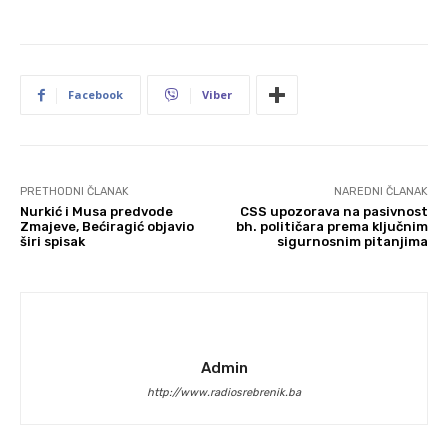
Facebook
Viber
PRETHODNI ČLANAK
NAREDNI ČLANAK
Nurkić i Musa predvode
CSS upozorava na pasivnost
Zmajeve, Bećiragić objavio
bh. političara prema ključnim
širi spisak
sigurnosnim pitanjima
Admin
http://www.radiosrebrenik.ba