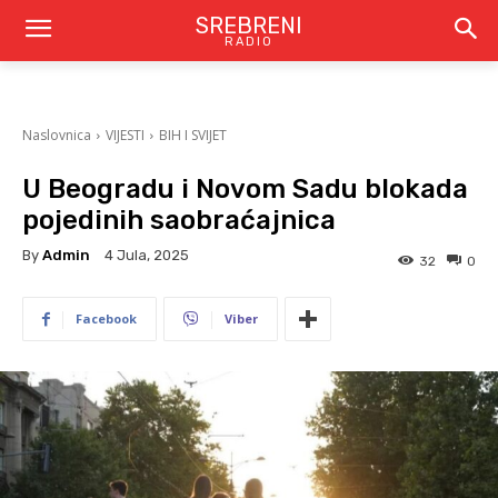
SREBRENI
RADIO
Naslovnica
VIJESTI
BIH I SVIJET
U Beogradu i Novom Sadu blokada
pojedinih saobraćajnica
By
Admin
4 Jula, 2025
32
0
Facebook
Viber