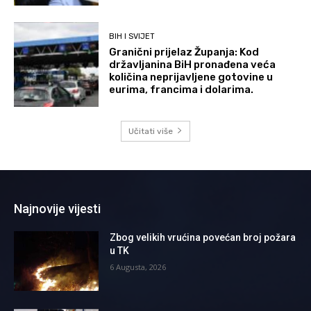
BIH I SVIJET
Granični prijelaz Županja: Kod
državljanina BiH pronađena veća
količina neprijavljene gotovine u
eurima, francima i dolarima.
Učitati više
Najnovije vijesti
Zbog velikih vrućina povećan broj požara
u TK
6 Augusta, 2026