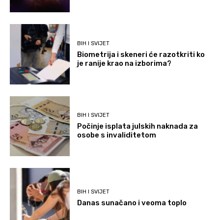
BIH I SVIJET
Biometrija i skeneri će razotkriti ko
je ranije krao na izborima?
BIH I SVIJET
Počinje isplata julskih naknada za
osobe s invaliditetom
BIH I SVIJET
Danas sunačano i veoma toplo