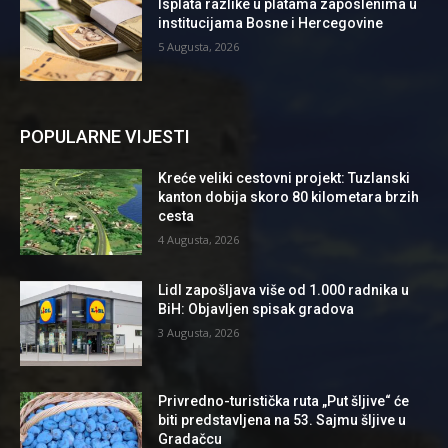
Isplata razlike u platama zaposlenima u
institucijama Bosne i Hercegovine
5 Augusta, 2026
POPULARNE VIJESTI
Kreće veliki cestovni projekt: Tuzlanski
kanton dobija skoro 80 kilometara brzih
cesta
4 Augusta, 2026
Lidl zapošljava više od 1.000 radnika u
BiH: Objavljen spisak gradova
3 Augusta, 2026
Privredno-turistička ruta „Put šljive“ će
biti predstavljena na 53. Sajmu šljive u
Gradačcu