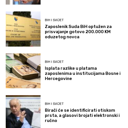
BIH I SVIJET
Zaposlenik Suda BiH optužen za
prisvajanje gotovo 200.000 KM
oduzetog novca
BIH I SVIJET
Isplata razlike u platama
zaposlenima u institucijama Bosne i
Hercegovine
BIH I SVIJET
Birači će se identificirati otiskom
prsta, a glasovi brojati elektronski i
ručno