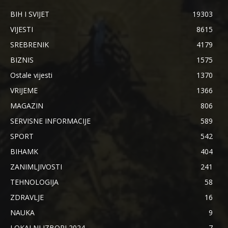
BIH I SVIJET
19303
VIJESTI
8615
SREBRENIK
4179
BIZNIS
1575
Ostale vijesti
1370
VRIJEME
1366
MAGAZIN
806
SERVISNE INFORMACIJE
589
SPORT
542
BIHAMK
404
ZANIMLJIVOSTI
241
TEHNOLOGIJA
58
ZDRAVLJE
16
NAUKA
9
LOKALNI IZBORI 2024.
7