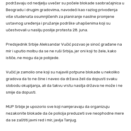
podržavaju od nedjelju uvečer su počele blokade saobraćajnica u
Beogradu i drugim gradovima, navodeći kao razlog privođenja
više studenata osumnjičenih za planiranje nasilne promjene
ustavnog uređenja i pružanje podrške uhapšenima koji su
učestvovali u nasilju poslije protesta 28. juna.
Predsjednik Srbije Aleksandar Vučić pozvao je sinoć građane na
mir i uputio molbu da se ne ruši Srbija, jer oni koji to žele, kako
ističe, ne mogu da je pobjede.
Vučić je zamolio one koji su najavili potpune blokade u nekoliko
gradova da to ne čine i naveo da država želi da dopusti svaku
slobodu okupljanja, ali da takvu vrstu nasilja država ne može i ne
smije da dopusti.
MUP Srbije je upozorio sve koji namjeravaju da organizuju
nezakonite blokade da će policija preduzeti sve neophodne mere
da se zaštiti javni red i mir, javlja Tanjug.