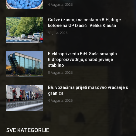
4 Augusta, 2026
Gužve i zastoji na cestama BiH, duge
kolone na GP Izačić i Velika Klauša
31 Jula, 2026
Elektroprivreda BiH: Suša smanjila
hidroproizvodnju, snabdijevanje
stabilno
5 Augusta, 2026
Bh. vozačima prijeti masovno vraćanje s
granica
4 Augusta, 2026
SVE KATEGORIJE