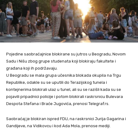
Pojedine saobraćajnice blokirane su jutros u Beogradu, Novom
Sadu i Nišu zbog grupe studenata koji blokiraju fakultete i
građana koji ih podržavaju.
U Beogradu se mala grupa učesnika blokada okupila na Trgu
Republike, odakle su se uputili do Terazijskog tunela i
kontejnerima blokirali ulaz u tunel, ali su se razišli kada su se
pojavili pripadnici policije i potom blokirali raskrsnicu Bulevara
Despota Stefana i Braće Jugovića, prenosi Telegraf.rs.
Saobraćaj je blokiran ispred FDU, na raskrsnici Jurija Gagarina i
Gandijeve, na Vidikovcu i kod Ada Mola, prenose mediji.