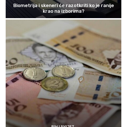
Biometrija i skeneri će razotkriti ko je ranije
krao na izborima?
BIH I SVIJET