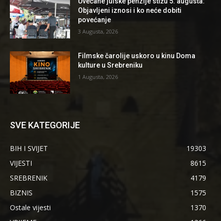
Uvećane julske penzije stižu 5. augusta:
Objavljeni iznosi i ko neće dobiti
povećanje
3 Augusta, 2026
Filmske čarolije uskoro u kinu Doma
kulture u Srebreniku
1 Augusta, 2026
SVE KATEGORIJE
BIH I SVIJET
19303
VIJESTI
8615
SREBRENIK
4179
BIZNIS
1575
Ostale vijesti
1370