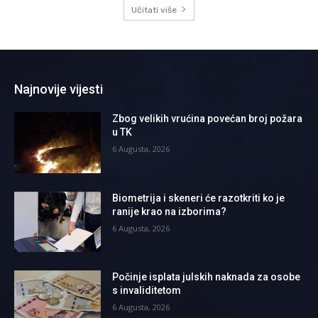
Učitati više
Najnovije vijesti
Zbog velikih vrućina povećan broj požara
u TK
6 Augusta, 2026
Biometrija i skeneri će razotkriti ko je
ranije krao na izborima?
6 Augusta, 2026
Počinje isplata julskih naknada za osobe
s invaliditetom
6 Augusta, 2026