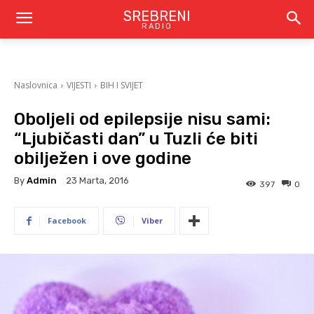
SREBRENI
RADIO
Naslovnica
VIJESTI
BIH I SVIJET
Oboljeli od epilepsije nisu sami:
“Ljubičasti dan” u Tuzli će biti
obilježen i ove godine
By
Admin
23 Marta, 2016
397
0
Facebook
Viber