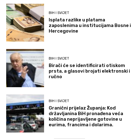
BIH I SVIJET
Isplata razlike u platama
zaposlenima u institucijama Bosne i
Hercegovine
BIH I SVIJET
Birači će se identificirati otiskom
prsta, a glasovi brojati elektronski i
ručno
BIH I SVIJET
Granični prijelaz Županja: Kod
državljanina BiH pronađena veća
količina neprijavljene gotovine u
eurima, francima i dolarima.