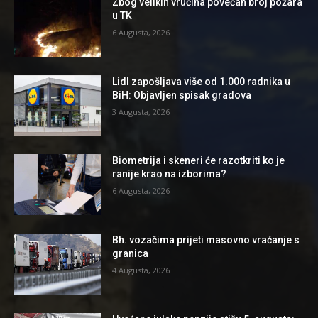
Zbog velikih vrućina povećan broj požara
u TK
6 Augusta, 2026
Lidl zapošljava više od 1.000 radnika u
BiH: Objavljen spisak gradova
3 Augusta, 2026
Biometrija i skeneri će razotkriti ko je
ranije krao na izborima?
6 Augusta, 2026
Bh. vozačima prijeti masovno vraćanje s
granica
4 Augusta, 2026