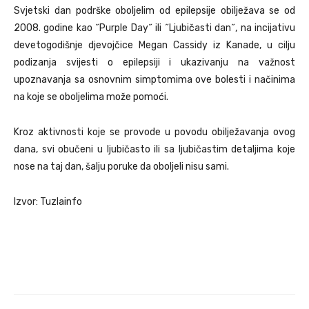
Svjetski dan podrške oboljelim od epilepsije obilježava se od
2008. godine kao ˝Purple Day˝ ili ˝Ljubičasti dan˝, na incijativu
devetogodišnje djevojčice Megan Cassidy iz Kanade, u cilju
podizanja svijesti o epilepsiji i ukazivanju na važnost
upoznavanja sa osnovnim simptomima ove bolesti i načinima
na koje se oboljelima može pomoći.
Kroz aktivnosti koje se provode u povodu obilježavanja ovog
dana, svi obučeni u ljubičasto ili sa ljubičastim detaljima koje
nose na taj dan, šalju poruke da oboljeli nisu sami.
Izvor: Tuzlainfo