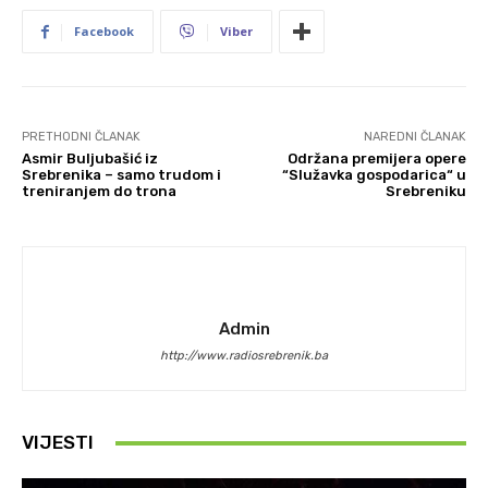
Facebook
Viber
PRETHODNI ČLANAK
NAREDNI ČLANAK
Asmir Buljubašić iz
Održana premijera opere
Srebrenika – samo trudom i
“Služavka gospodarica“ u
treniranjem do trona
Srebreniku
Admin
http://www.radiosrebrenik.ba
VIJESTI