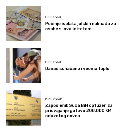
BIH I SVIJET
Počinje isplata julskih naknada za
osobe s invaliditetom
BIH I SVIJET
Danas sunačano i veoma toplo
BIH I SVIJET
Zaposlenik Suda BiH optužen za
prisvajanje gotovo 200.000 KM
oduzetog novca