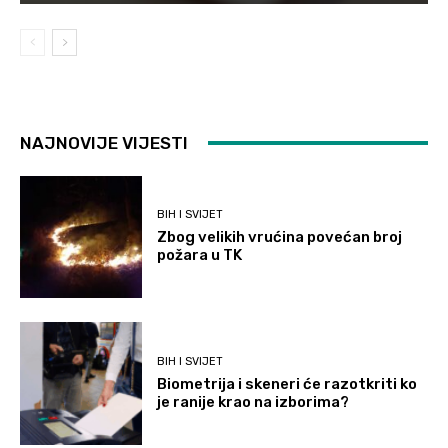
NAJNOVIJE VIJESTI
BIH I SVIJET
Zbog velikih vrućina povećan broj
požara u TK
BIH I SVIJET
Biometrija i skeneri će razotkriti ko
je ranije krao na izborima?