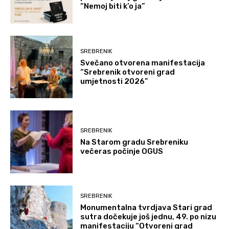
“Nemoj biti k’o ja”
SREBRENIK
Svečano otvorena manifestacija
“Srebrenik otvoreni grad
umjetnosti 2026”
SREBRENIK
Na Starom gradu Srebreniku
večeras počinje OGUS
SREBRENIK
Monumentalna tvrdjava Stari grad
sutra dočekuje još jednu, 49. po nizu
manifestaciju “Otvoreni grad