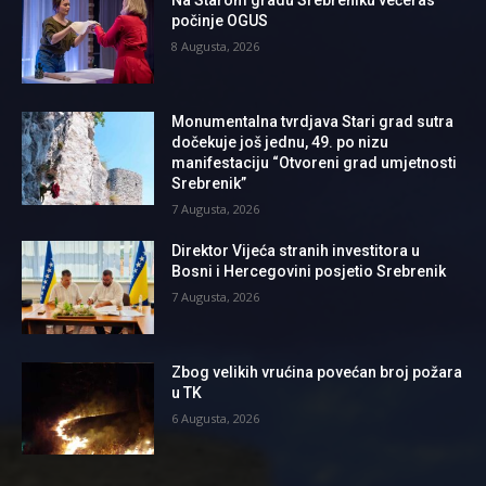
Na Starom gradu Srebreniku večeras
počinje OGUS
8 Augusta, 2026
Monumentalna tvrdjava Stari grad sutra
dočekuje još jednu, 49. po nizu
manifestaciju “Otvoreni grad umjetnosti
Srebrenik”
7 Augusta, 2026
Direktor Vijeća stranih investitora u
Bosni i Hercegovini posjetio Srebrenik
7 Augusta, 2026
Zbog velikih vrućina povećan broj požara
u TK
6 Augusta, 2026