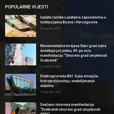
POPULARNE VIJESTI
Isplata razlike u platama zaposlenima u
institucijama Bosne i Hercegovine
5 Augusta, 2026
Monumentalna tvrdjava Stari grad sutra
dočekuje još jednu, 49. po nizu
manifestaciju “Otvoreni grad umjetnosti
Srebrenik”
7 Augusta, 2026
Elektroprivreda BiH: Suša smanjila
hidroproizvodnju, snabdijevanje
stabilno
5 Augusta, 2026
Svečano otvorena manifestacija
“Srebrenik otvoreni grad umjetnosti