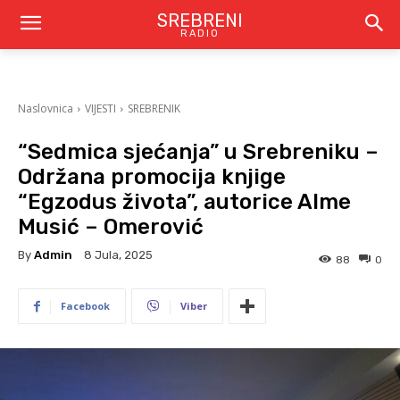
SREBRENI
RADIO
Naslovnica
VIJESTI
SREBRENIK
“Sedmica sjećanja” u Srebreniku –
Održana promocija knjige
“Egzodus života”, autorice Alme
Musić – Omerović
By
Admin
8 Jula, 2025
88
0
Facebook
Viber