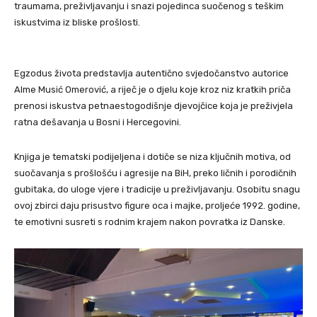
traumama, preživljavanju i snazi pojedinca suočenog s teškim
iskustvima iz bliske prošlosti.
Egzodus života predstavlja autentično svjedočanstvo autorice
Alme Musić Omerović, a riječ je o djelu koje kroz niz kratkih priča
prenosi iskustva petnaestogodišnje djevojčice koja je preživjela
ratna dešavanja u Bosni i Hercegovini.
Knjiga je tematski podijeljena i dotiče se niza ključnih motiva, od
suočavanja s prošlošću i agresije na BiH, preko ličnih i porodičnih
gubitaka, do uloge vjere i tradicije u preživljavanju. Osobitu snagu
ovoj zbirci daju prisustvo figure oca i majke, proljeće 1992. godine,
te emotivni susreti s rodnim krajem nakon povratka iz Danske.