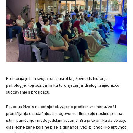
Promocija je bila svojevrsni susret književnosti, historije i
psihologije, koji poziva na kulturu sjećanja, dijalog i zajedničko
suočavanje s prošlošću.
Egzodus života ne ostaje tek zapis o prošlom vremenu, već i
promišljanje o sadašnjosti i odgovornostima koje nosimo prema
istini, pamćenju i međuljudskim vezama. Bila je to prilika da se čuje
glas jedne žene koja ne piše iz distance, već iz ličnog i kolektivnog