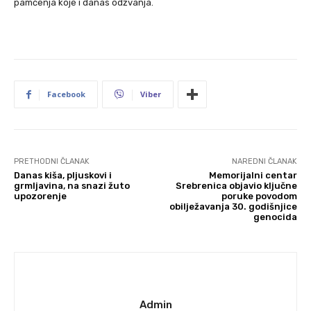
pamćenja koje i danas odzvanja.
Facebook
Viber
PRETHODNI ČLANAK
NAREDNI ČLANAK
Danas kiša, pljuskovi i
Memorijalni centar
grmljavina, na snazi žuto
Srebrenica objavio ključne
upozorenje
poruke povodom
obilježavanja 30. godišnjice
genocida
Admin