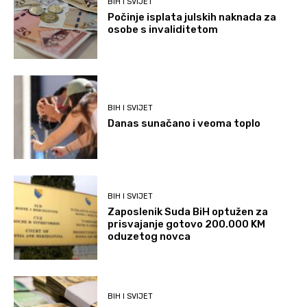
BIH I SVIJET
Počinje isplata julskih naknada za
osobe s invaliditetom
BIH I SVIJET
Danas sunačano i veoma toplo
BIH I SVIJET
Zaposlenik Suda BiH optužen za
prisvajanje gotovo 200.000 KM
oduzetog novca
BIH I SVIJET