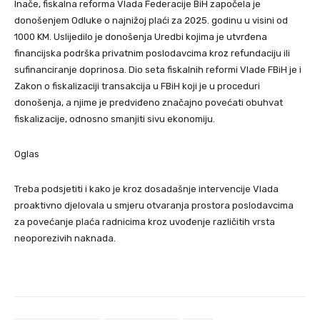
Inače, fiskalna reforma Vlada Federacije BiH započela je
donošenjem Odluke o najnižoj plaći za 2025. godinu u visini od
1000 KM. Uslijedilo je donošenja Uredbi kojima je utvrđena
financijska podrška privatnim poslodavcima kroz refundaciju ili
sufinanciranje doprinosa. Dio seta fiskalnih reformi Vlade FBiH je i
Zakon o fiskalizaciji transakcija u FBiH koji je u proceduri
donošenja, a njime je predviđeno značajno povećati obuhvat
fiskalizacije, odnosno smanjiti sivu ekonomiju.
Oglas
Treba podsjetiti i kako je kroz dosadašnje intervencije Vlada
proaktivno djelovala u smjeru otvaranja prostora poslodavcima
za povećanje plaća radnicima kroz uvođenje različitih vrsta
neoporezivih naknada.