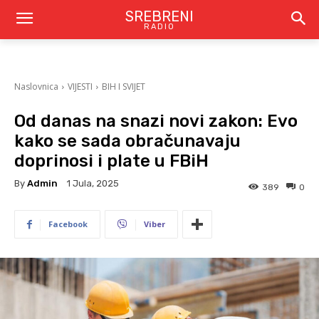
SREBRENI
RADIO
Naslovnica
VIJESTI
BIH I SVIJET
Od danas na snazi novi zakon: Evo
kako se sada obračunavaju
doprinosi i plate u FBiH
By
Admin
1 Jula, 2025
389
0
Facebook
Viber