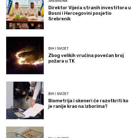
SREBRENIK
Direktor Vijeća stranih investitora u
Bosni i Hercegovini posjetio
Srebrenik
BIH I SVIJET
Zbog velikih vrućina povećan broj
požara u TK
BIH I SVIJET
Biometrija i skeneri će razotkriti ko
je ranije krao na izborima?