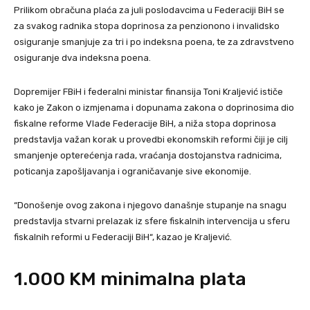
Prilikom obračuna plaća za juli poslodavcima u Federaciji BiH se
za svakog radnika stopa doprinosa za penzionono i invalidsko
osiguranje smanjuje za tri i po indeksna poena, te za zdravstveno
osiguranje dva indeksna poena.
Dopremijer FBiH i federalni ministar finansija Toni Kraljević ističe
kako je Zakon o izmjenama i dopunama zakona o doprinosima dio
fiskalne reforme Vlade Federacije BiH, a niža stopa doprinosa
predstavlja važan korak u provedbi ekonomskih reformi čiji je cilj
smanjenje opterećenja rada, vraćanja dostojanstva radnicima,
poticanja zapošljavanja i ograničavanje sive ekonomije.
“Donošenje ovog zakona i njegovo današnje stupanje na snagu
predstavlja stvarni prelazak iz sfere fiskalnih intervencija u sferu
fiskalnih reformi u Federaciji BiH“, kazao je Kraljević.
1.000 KM minimalna plata