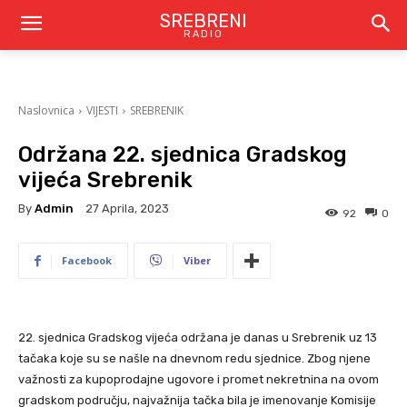
SREBRENI
RADIO
Naslovnica
VIJESTI
SREBRENIK
Održana 22. sjednica Gradskog
vijeća Srebrenik
By
Admin
27 Aprila, 2023
92
0
Facebook
Viber
22. sjednica Gradskog vijeća održana je danas u Srebrenik uz 13
tačaka koje su se našle na dnevnom redu sjednice. Zbog njene
važnosti za kupoprodajne ugovore i promet nekretnina na ovom
gradskom području, najvažnija tačka bila je imenovanje Komisije