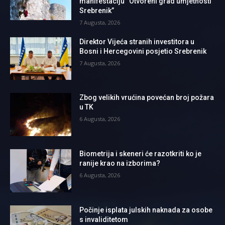
manifestaciju “Otvoreni grad umjetnosti
Srebrenik”
7 Augusta, 2026
Direktor Vijeća stranih investitora u
Bosni i Hercegovini posjetio Srebrenik
7 Augusta, 2026
Zbog velikih vrućina povećan broj požara
u TK
6 Augusta, 2026
Biometrija i skeneri će razotkriti ko je
ranije krao na izborima?
6 Augusta, 2026
Počinje isplata julskih naknada za osobe
s invaliditetom