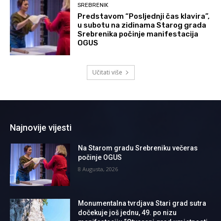
SREBRENIK
Predstavom “Posljednji čas klavira”,
u subotu na zidinama Starog grada
Srebrenika počinje manifestacija
OGUS
Učitati više
Najnovije vijesti
Na Starom gradu Srebreniku večeras
počinje OGUS
8 Augusta, 2026
Monumentalna tvrdjava Stari grad sutra
dočekuje još jednu, 49. po nizu