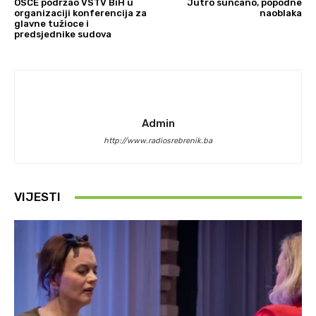
OSCE podržao VSTV BiH u
Jutro sunčano, popodne
organizaciji konferencija za
naoblaka
glavne tužioce i
predsjednike sudova
Admin
http://www.radiosrebrenik.ba
VIJESTI