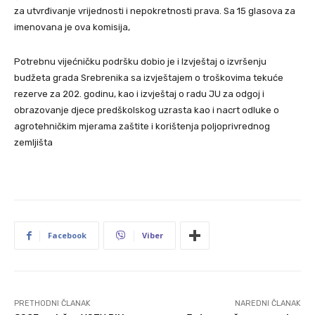
za utvrđivanje vrijednosti i nepokretnosti prava. Sa 15 glasova za
imenovana je ova komisija,
Potrebnu vijećničku podršku dobio je i Izvještaj o izvršenju
budžeta grada Srebrenika sa izvještajem o troškovima tekuće
rezerve za 202. godinu, kao i izvještaj o radu JU za odgoj i
obrazovanje djece predškolskog uzrasta kao i nacrt odluke o
agrotehničkim mjerama zaštite i korištenja poljoprivrednog
zemljišta
Facebook
Viber
PRETHODNI ČLANAK
NAREDNI ČLANAK