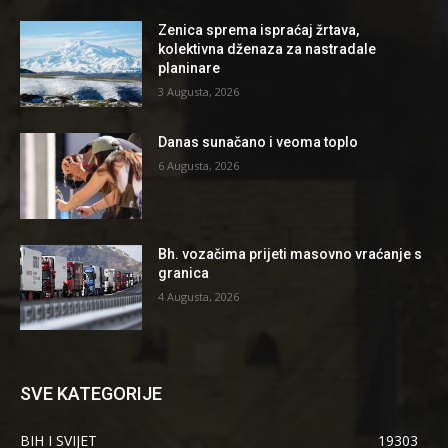
Zenica sprema ispraćaj žrtava,
kolektivna dženaza za nastradale
planinare
3 Augusta, 2026
Danas sunačano i veoma toplo
6 Augusta, 2026
Bh. vozačima prijeti masovno vraćanje s
granica
4 Augusta, 2026
SVE KATEGORIJE
BIH I SVIJET
19303