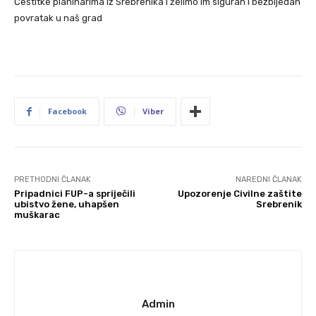
Čestitke planinarima iz Srebrenika i želimo im siguran i bezbijedan
povratak u naš grad
Facebook
Viber
PRETHODNI ČLANAK
NAREDNI ČLANAK
Pripadnici FUP-a spriječili
Upozorenje Civilne zaštite
ubistvo žene, uhapšen
Srebrenik
muškarac
Admin