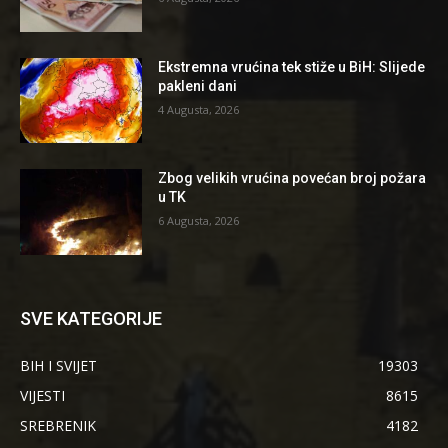
Ekstremna vrućina tek stiže u BiH: Slijede
pakleni dani
4 Augusta, 2026
Zbog velikih vrućina povećan broj požara
u TK
6 Augusta, 2026
SVE KATEGORIJE
BIH I SVIJET
19303
VIJESTI
8615
SREBRENIK
4182