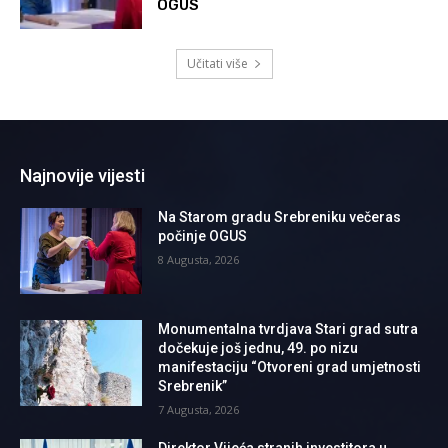
OGUS
Učitati više
Najnovije vijesti
Na Starom gradu Srebreniku večeras
počinje OGUS
8 Augusta, 2026
Monumentalna tvrdjava Stari grad sutra
dočekuje još jednu, 49. po nizu
manifestaciju “Otvoreni grad umjetnosti
Srebrenik”
7 Augusta, 2026
Direktor Vijeća stranih investitora u