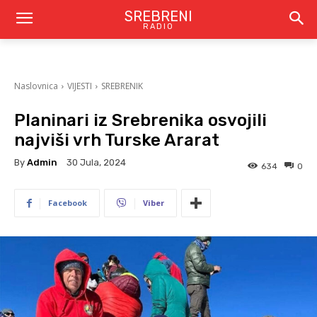
SREBRENI
RADIO
Naslovnica
VIJESTI
SREBRENIK
Planinari iz Srebrenika osvojili
najviši vrh Turske Ararat
By
Admin
30 Jula, 2024
634
0
Facebook
Viber