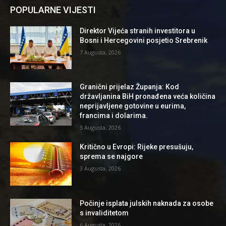
POPULARNE VIJESTI
Direktor Vijeća stranih investitora u
Bosni i Hercegovini posjetio Srebrenik
7 Augusta, 2026
Granični prijelaz Županja: Kod
državljanina BiH pronađena veća količina
neprijavljene gotovine u eurima,
francima i dolarima.
5 Augusta, 2026
Kritično u Evropi: Rijeke presušuju,
sprema se najgore
3 Augusta, 2026
Počinje isplata julskih naknada za osobe
s invaliditetom
6 Augusta, 2026