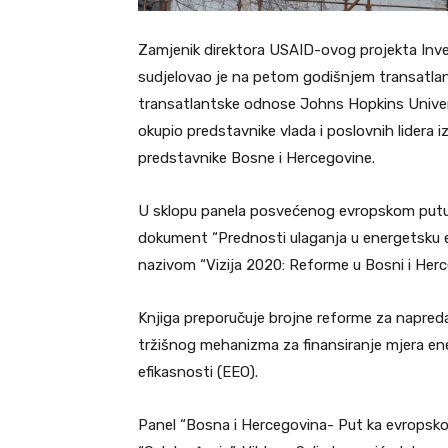
Zamjenik direktora USAID-ovog projekta Inve
sudjelovao je na petom godišnjem transatla
transatlantske odnose Johns Hopkins Univer
okupio predstavnike vlada i poslovnih lidera iz
predstavnike Bosne i Hercegovine.
U sklopu panela posvećenog evropskom putu 
dokument “Prednosti ulaganja u energetsku efik
nazivom “Vizija 2020: Reforme u Bosni i Herc
Knjiga preporučuje brojne reforme za napredak
tržišnog mehanizma za finansiranje mjera en
efikasnosti (EEO).
Panel “Bosna i Hercegovina- Put ka evropskoj