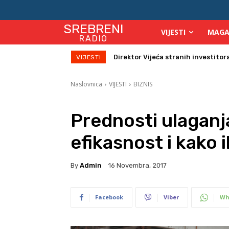
SREBRENI
VIJESTI
MAGA
RADIO
Zbog velikih vrućina povećan broj
VIJESTI
Naslovnica
VIJESTI
BIZNIS
Prednosti ulaganj
efikasnost i kako i
By
Admin
16 Novembra, 2017
Facebook
Viber
Wh