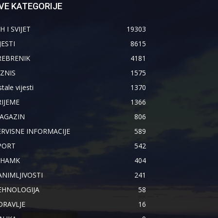
VE KATEGORIJE
H I SVIJET
19303
JESTI
8615
REBRENIK
4181
IZNIS
1575
tale vijesti
1370
RIJEME
1366
AGAZIN
806
ERVISNE INFORMACIJE
589
PORT
542
IHAMK
404
ANIMLJIVOSTI
241
EHNOLOGIJA
58
DRAVLJE
16