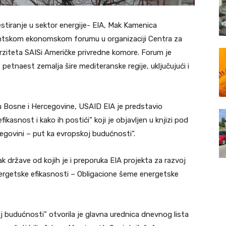
stiranje u sektor energije- EIA, Mak Kamenica
ntskom ekonomskom forumu u organizaciji Centra za
ziteta SAISi Američke privredne komore. Forum je
 petnaest zemalja šire mediteranske regije, uključujući i
Bosne i Hercegovine, USAID EIA je predstavio
asnost i kako ih postići” koji je objavljen u knjizi pod
egovini – put ka evropskoj budućnosti“.
 države od kojih je i preporuka EIA projekta za razvoj
ergetske efikasnosti – Obligacione šeme energetske
 budućnosti” otvorila je glavna urednica dnevnog lista