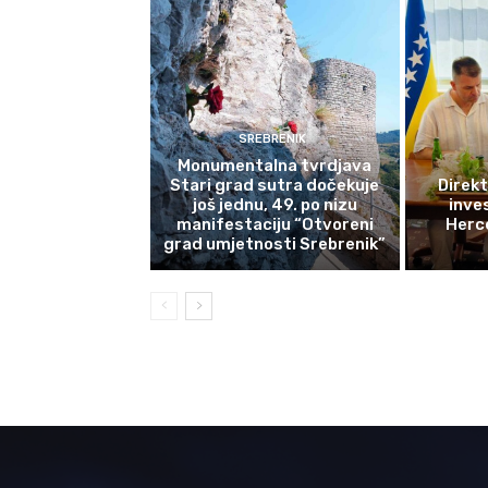
SREBRENIK
Monumentalna tvrdjava
Stari grad sutra dočekuje
Direkt
još jednu, 49. po nizu
inves
manifestaciju “Otvoreni
Herce
grad umjetnosti Srebrenik”