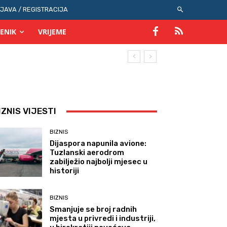
IJAVA / REGISTRACIJA
ENIK
VRIJEME
IZNIS VIJESTI
BIZNIS
Dijaspora napunila avione:
Tuzlanski aerodrom
zabilježio najbolji mjesec u
historiji
BIZNIS
Smanjuje se broj radnih
mjesta u privredi i industriji,