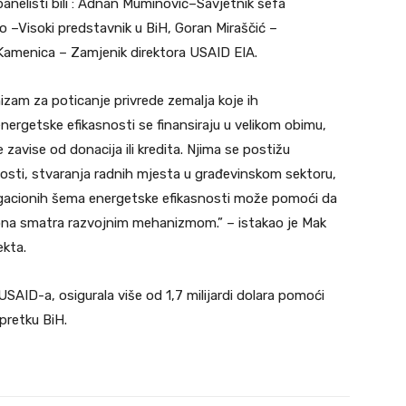
anelisti bili : Adnan Muminović–Savjetnik šefa
ko –Visoki predstavnik u BiH, Goran Miraščić –
Kamenica – Zamjenik direktora USAID EIA.
zam za poticanje privrede zemalja koje ih
nergetske efikasnosti se finansiraju u velikom obimu,
zavise od donacija ili kredita. Njima se postižu
nosti, stvaranja radnih mjesta u građevinskom sektoru,
ligacionih šema energetske efikasnosti može pomoći da
se ona smatra razvojnim mehanizmom.” – istakao je Mak
ekta.
ID-a, osigurala više od 1,7 milijardi dolara pomoći
retku BiH.