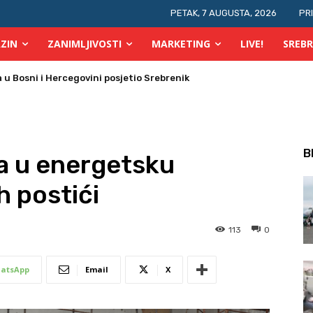
PETAK, 7 AUGUSTA, 2026
PR
ZIN
ZANIMLJIVOSTI
MARKETING
LIVE!
SREBR
 požara u TK
B
a u energetsku
h postići
113
0
atsApp
Email
X