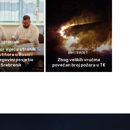
SREBRENIK
or Vijeća stranih
BIH I SVIJET
titora u Bosni i
govini posjetio
Zbog velikih vrućina
Srebrenik
povećan broj požara u TK