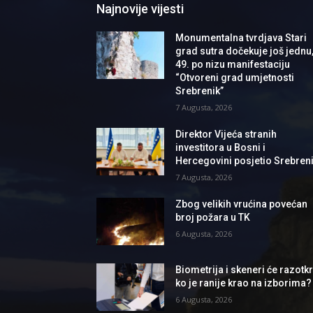
Najnovije vijesti
Monumentalna tvrdjava Stari
grad sutra dočekuje još jednu
49. po nizu manifestaciju
“Otvoreni grad umjetnosti
Srebrenik”
7 Augusta, 2026
Direktor Vijeća stranih
investitora u Bosni i
Hercegovini posjetio Srebren
7 Augusta, 2026
Zbog velikih vrućina povećan
broj požara u TK
6 Augusta, 2026
Biometrija i skeneri će razotkri
ko je ranije krao na izborima?
6 Augusta, 2026