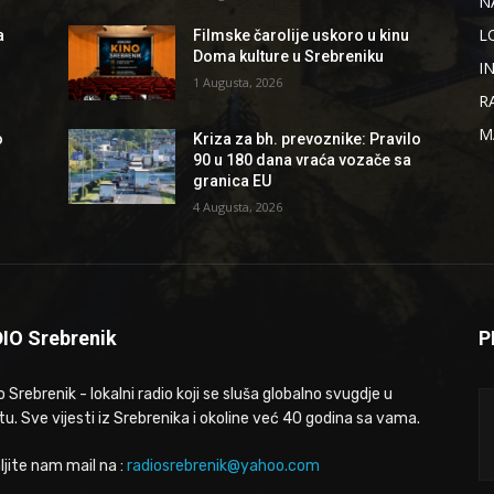
N
L
a
Filmske čarolije uskoro u kinu
Doma kulture u Srebreniku
I
1 Augusta, 2026
R
M
o
Kriza za bh. prevoznike: Pravilo
90 u 180 dana vraća vozače sa
granica EU
4 Augusta, 2026
IO Srebrenik
P
 Srebrenik - lokalni radio koji se sluša globalno svugdje u
tu. Sve vijesti iz Srebrenika i okoline već 40 godina sa vama.
ljite nam mail na :
radiosrebrenik@yahoo.com