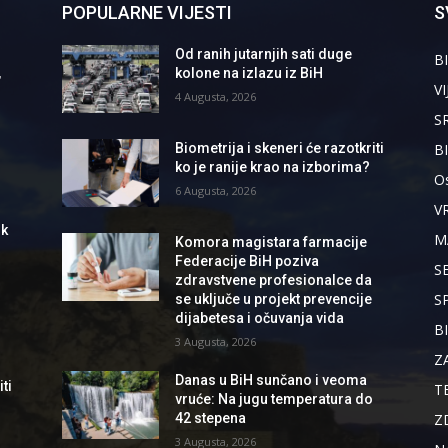
POPULARNE VIJESTI
S
Od ranih jutarnjih sati duge
BI
,
kolone na izlazu iz BiH
VI
4 Augusta, 2026
S
B
Biometrija i skeneri će razotkriti
ko je ranije krao na izborima?
Os
6 Augusta, 2026
V
ik
M
Komora magistara farmacije
Federacije BiH poziva
S
zdravstvene profesionalce da
S
se uključe u projekt prevencije
dijabetesa i očuvanja vida
B
3 Augusta, 2026
Z
Danas u BiH sunčano i veoma
ti
T
vruće: Na jugu temperatura do
Z
42 stepena
3 Augusta, 2026