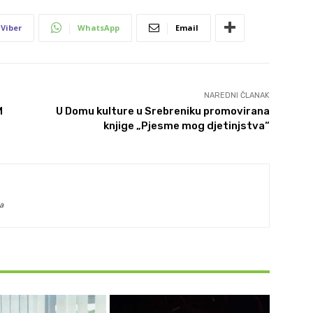
Viber
WhatsApp
Email
NAREDNI ČLANAK
M
U Domu kulture u Srebreniku promovirana
knjige „Pjesme mog djetinjstva“
a