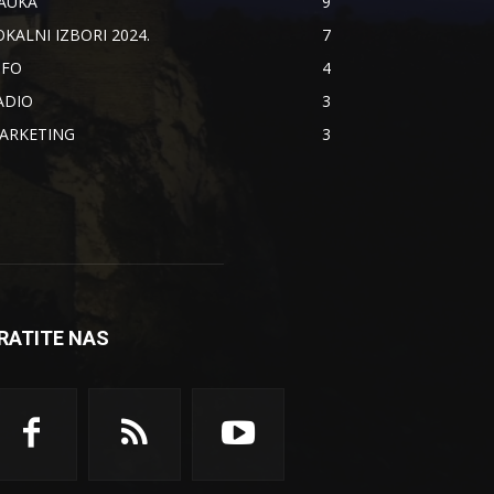
AUKA
9
OKALNI IZBORI 2024.
7
NFO
4
ADIO
3
ARKETING
3
RATITE NAS