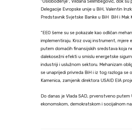
“Oslobođenje”, Vildana Selimbegović, dok su p
Delegacije Evropske unije u BiH, Valentin Inz
Predstavnik Svjetske Banke u BiH BiH i Mak 
“EEO šeme su se pokazale kao odličan mehani
implementiraju. Kroz ovaj instrument, mjere e
putem domaćih finansijskih sredstava koja ne 
dalekosežni efekti u smislu energetske sigur
industriji i uslužnom sektoru. Mehanizam ob
se unaprijedi privreda BiH i iz tog razloga 
Kamenica, zamjenik direktora USAID EIA proj
Do danas je Vlada SAD, prvenstveno putem USA
ekonomskom, demokratskom i socijalnom nap