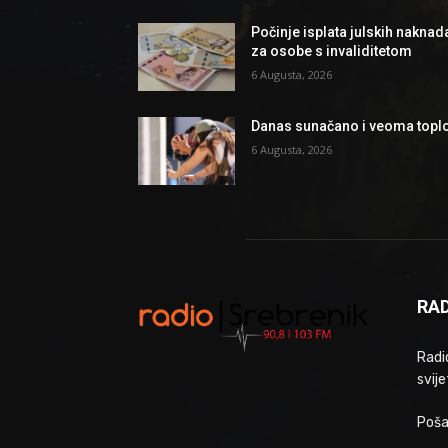
Počinje isplata julskih naknad
za osobe s invaliditetom
6 Augusta, 2026
Danas sunačano i veoma topl
6 Augusta, 2026
RAD
Radio
svije
Poša