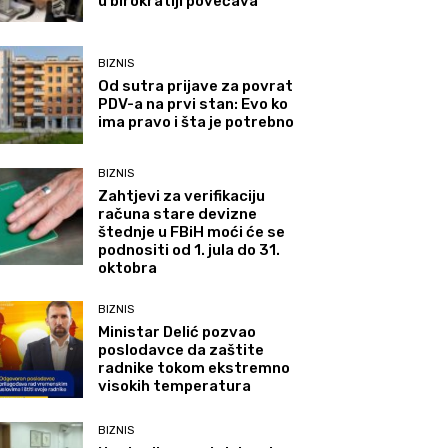
u birokratiji povećava
BIZNIS
Od sutra prijave za povrat
PDV-a na prvi stan: Evo ko
ima pravo i šta je potrebno
BIZNIS
Zahtjevi za verifikaciju
računa stare devizne
štednje u FBiH moći će se
podnositi od 1. jula do 31.
oktobra
BIZNIS
Ministar Delić pozvao
poslodavce da zaštite
radnike tokom ekstremno
visokih temperatura
BIZNIS