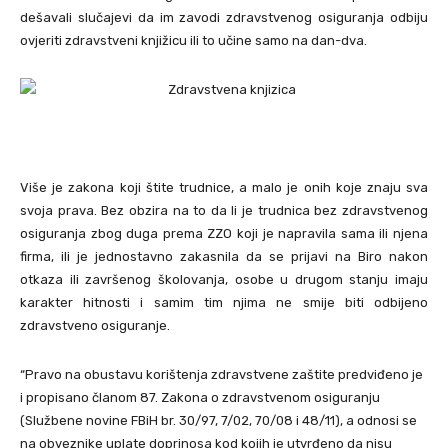
dešavali slučajevi da im zavodi zdravstvenog osiguranja odbiju
ovjeriti zdravstveni knjižicu ili to učine samo na dan-dva.
Više je zakona koji štite trudnice, a malo je onih koje znaju sva
svoja prava. Bez obzira na to da li je trudnica bez zdravstvenog
osiguranja zbog duga prema ZZO koji je napravila sama ili njena
firma, ili je jednostavno zakasnila da se prijavi na Biro nakon
otkaza ili završenog školovanja, osobe u drugom stanju imaju
karakter hitnosti i samim tim njima ne smije biti odbijeno
zdravstveno osiguranje.
“Pravo na obustavu korištenja zdravstvene zaštite predviđeno je
i propisano članom 87. Zakona o zdravstvenom osiguranju
(Službene novine FBiH br. 30/97, 7/02, 70/08 i 48/11), a odnosi se
na obveznike uplate doprinosa kod kojih je utvrđeno da nisu