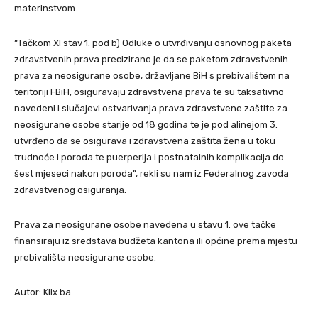
materinstvom.
“Tačkom XI stav 1. pod b) Odluke o utvrđivanju osnovnog paketa
zdravstvenih prava precizirano je da se paketom zdravstvenih
prava za neosigurane osobe, državljane BiH s prebivalištem na
teritoriji FBiH, osiguravaju zdravstvena prava te su taksativno
navedeni i slučajevi ostvarivanja prava zdravstvene zaštite za
neosigurane osobe starije od 18 godina te je pod alinejom 3.
utvrđeno da se osigurava i zdravstvena zaštita žena u toku
trudnoće i poroda te puerperija i postnatalnih komplikacija do
šest mjeseci nakon poroda”, rekli su nam iz Federalnog zavoda
zdravstvenog osiguranja.
Prava za neosigurane osobe navedena u stavu 1. ove tačke
finansiraju iz sredstava budžeta kantona ili općine prema mjestu
prebivališta neosigurane osobe.
Autor: Klix.ba