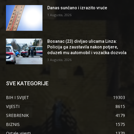
Danas sunčano i izrazito vruće
1 Augusta, 2026
Bosanac (23) divljao ulicama Linza:
Policija ga zaustavila nakon potjere,
oduzeti mu automobil i vozačka dozvola
3 Augusta, 2026
SVE KATEGORIJE
BIH I SVIJET
19303
VIJESTI
8615
SREBRENIK
4179
BIZNIS
1575
Ostale vijesti
1370