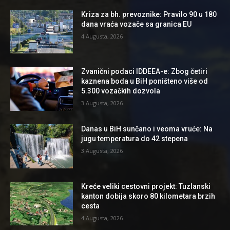
Kriza za bh. prevoznike: Pravilo 90 u 180
dana vraća vozače sa granica EU
4 Augusta, 2026
Zvanični podaci IDDEEA-e: Zbog četiri
kaznena boda u BiH poništeno više od
5.300 vozačkih dozvola
3 Augusta, 2026
Danas u BiH sunčano i veoma vruće: Na
jugu temperatura do 42 stepena
3 Augusta, 2026
Kreće veliki cestovni projekt: Tuzlanski
kanton dobija skoro 80 kilometara brzih
cesta
4 Augusta, 2026