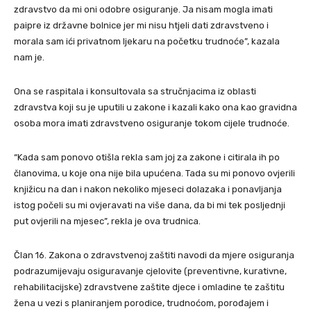
zdravstvo da mi oni odobre osiguranje. Ja nisam mogla imati
paipre iz državne bolnice jer mi nisu htjeli dati zdravstveno i
morala sam ići privatnom ljekaru na početku trudnoće”, kazala
nam je.
Ona se raspitala i konsultovala sa stručnjacima iz oblasti
zdravstva koji su je uputili u zakone i kazali kako ona kao gravidna
osoba mora imati zdravstveno osiguranje tokom cijele trudnoće.
“Kada sam ponovo otišla rekla sam joj za zakone i citirala ih po
članovima, u koje ona nije bila upućena. Tada su mi ponovo ovjerili
knjižicu na dan i nakon nekoliko mjeseci dolazaka i ponavljanja
istog počeli su mi ovjeravati na više dana, da bi mi tek posljednji
put ovjerili na mjesec”, rekla je ova trudnica.
Član 16. Zakona o zdravstvenoj zaštiti navodi da mjere osiguranja
podrazumijevaju osiguravanje cjelovite (preventivne, kurativne,
rehabilitacijske) zdravstvene zaštite djece i omladine te zaštitu
žena u vezi s planiranjem porodice, trudnoćom, porođajem i