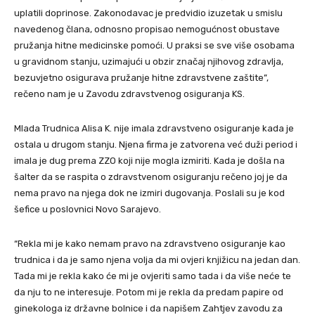
uplatili doprinose. Zakonodavac je predvidio izuzetak u smislu
navedenog člana, odnosno propisao nemogućnost obustave
pružanja hitne medicinske pomoći. U praksi se sve više osobama
u gravidnom stanju, uzimajući u obzir značaj njihovog zdravlja,
bezuvjetno osigurava pružanje hitne zdravstvene zaštite”,
rečeno nam je u Zavodu zdravstvenog osiguranja KS.
Mlada Trudnica Alisa K. nije imala zdravstveno osiguranje kada je
ostala u drugom stanju. Njena firma je zatvorena već duži period i
imala je dug prema ZZO koji nije mogla izmiriti. Kada je došla na
šalter da se raspita o zdravstvenom osiguranju rečeno joj je da
nema pravo na njega dok ne izmiri dugovanja. Poslali su je kod
šefice u poslovnici Novo Sarajevo.
“Rekla mi je kako nemam pravo na zdravstveno osiguranje kao
trudnica i da je samo njena volja da mi ovjeri knjižicu na jedan dan.
Tada mi je rekla kako će mi je ovjeriti samo tada i da više neće te
da nju to ne interesuje. Potom mi je rekla da predam papire od
ginekologa iz državne bolnice i da napišem Zahtjev zavodu za