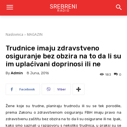
SREBRENI
RADIO
Naslovnica
MAGAZIN
Trudnice imaju zdravstveno
osiguranje bez obzira na to da li su
im uplaćivani doprinosi ili ne
By
Admin
8 Juna, 2016
183
0
Facebook
Viber
Žene koje su trudne, planiraju trudnoću ili su se tek porodile,
prema Zakonu o zdravstvenom osiguranju FBiH imaju pravo na
zdravstvenu zaštitu bez obzira na to da li su osigurane ili ne. Ipak,
kako smo saznali u razgovoru s nekoliko trudnica, u praksi su se