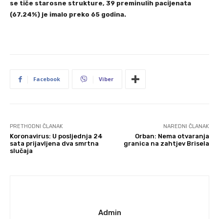
se tiče starosne strukture, 39 preminulih pacijenata
(67.24%) je imalo preko 65 godina.
Facebook
Viber
PRETHODNI ČLANAK
NAREDNI ČLANAK
Koronavirus: U posljednja 24
Orban: Nema otvaranja
sata prijavljena dva smrtna
granica na zahtjev Brisela
slučaja
Admin