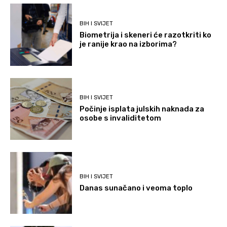
BIH I SVIJET
Biometrija i skeneri će razotkriti ko
je ranije krao na izborima?
BIH I SVIJET
Počinje isplata julskih naknada za
osobe s invaliditetom
BIH I SVIJET
Danas sunačano i veoma toplo