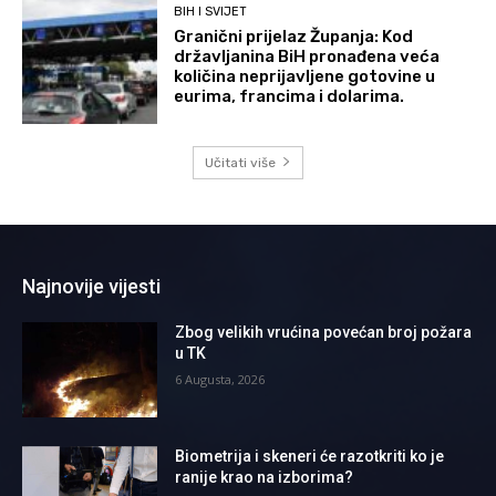
BIH I SVIJET
Granični prijelaz Županja: Kod
državljanina BiH pronađena veća
količina neprijavljene gotovine u
eurima, francima i dolarima.
Učitati više
Najnovije vijesti
Zbog velikih vrućina povećan broj požara
u TK
6 Augusta, 2026
Biometrija i skeneri će razotkriti ko je
ranije krao na izborima?