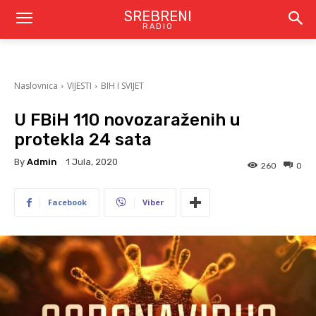
SREBRENI
RADIO
Naslovnica
VIJESTI
BIH I SVIJET
U FBiH 110 novozaraženih u
protekla 24 sata
By
Admin
1 Jula, 2020
260
0
Facebook
Viber