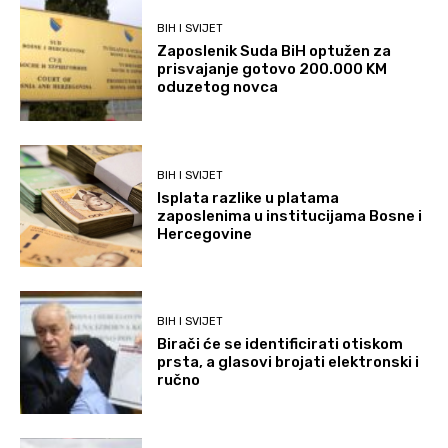
BIH I SVIJET
Zaposlenik Suda BiH optužen za
prisvajanje gotovo 200.000 KM
oduzetog novca
BIH I SVIJET
Isplata razlike u platama
zaposlenima u institucijama Bosne i
Hercegovine
BIH I SVIJET
Birači će se identificirati otiskom
prsta, a glasovi brojati elektronski i
ručno