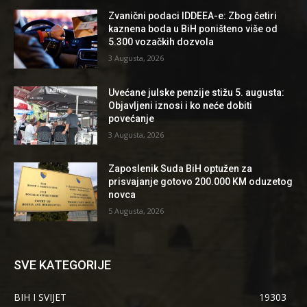
Zvanični podaci IDDEEA-e: Zbog četiri
kaznena boda u BiH poništeno više od
5.300 vozačkih dozvola
3 Augusta, 2026
Uvećane julske penzije stižu 5. augusta:
Objavljeni iznosi i ko neće dobiti
povećanje
3 Augusta, 2026
Zaposlenik Suda BiH optužen za
prisvajanje gotovo 200.000 KM oduzetog
novca
5 Augusta, 2026
SVE KATEGORIJE
BIH I SVIJET
19303