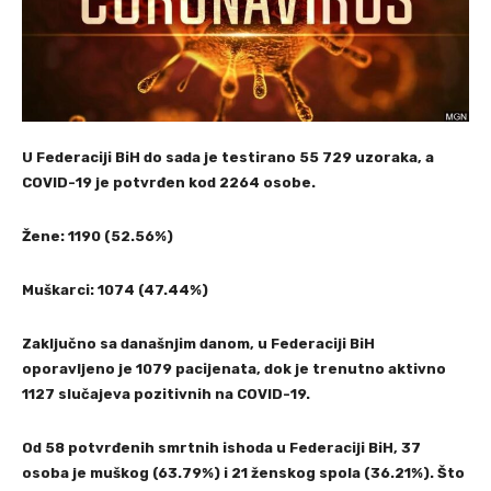
U F
ederaciji BiH do sada je testirano 55 729
uzoraka, a
COVID-19 je potvrđen kod 2264 osobe.
Žene: 1190 (52.56%)
Muškarci: 1074 (47.44%)
Zaključno sa današnjim danom, u Federaciji BiH
oporavljeno je 1079 pacijenata, dok je trenutno aktivno
1127 slučajeva pozitivnih na COVID-19.
Od 58 potvrđenih smrtnih ishoda u Federaciji BiH, 37
osoba je muškog (63.79%) i 21 ženskog spola (36.21%). Što