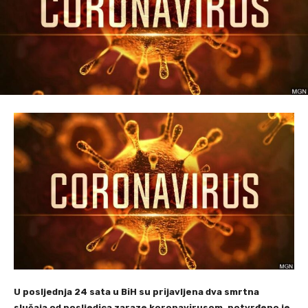
U posljednja 24 sata u BiH su prijavljena dva smrtna
slučaja od posljedica zaraze koronavirusom, potvrđeno je