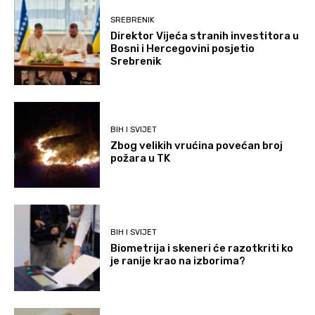
SREBRENIK
Direktor Vijeća stranih investitora u
Bosni i Hercegovini posjetio
Srebrenik
BIH I SVIJET
Zbog velikih vrućina povećan broj
požara u TK
BIH I SVIJET
Biometrija i skeneri će razotkriti ko
je ranije krao na izborima?