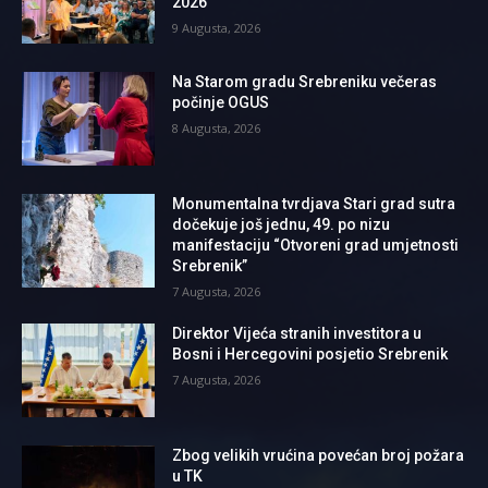
2026”
9 Augusta, 2026
Na Starom gradu Srebreniku večeras
počinje OGUS
8 Augusta, 2026
Monumentalna tvrdjava Stari grad sutra
dočekuje još jednu, 49. po nizu
manifestaciju “Otvoreni grad umjetnosti
Srebrenik”
7 Augusta, 2026
Direktor Vijeća stranih investitora u
Bosni i Hercegovini posjetio Srebrenik
7 Augusta, 2026
Zbog velikih vrućina povećan broj požara
u TK