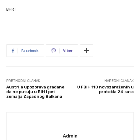
BHRT
Facebook
Viber
PRETHODNI ČLANAK
NAREDNI ČLANAK
Austrija upozorava građane
U FBiH 110 novozaraženih u
da ne putuju u BiH i pet
protekla 24 sata
zemalja Zapadnog Balkana
Admin