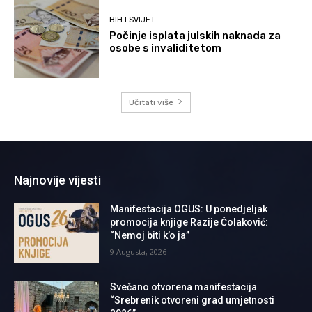
BIH I SVIJET
Počinje isplata julskih naknada za
osobe s invaliditetom
Učitati više
Najnovije vijesti
Manifestacija OGUS: U ponedjeljak
promocija knjige Razije Čolaković:
“Nemoj biti k’o ja”
9 Augusta, 2026
Svečano otvorena manifestacija
“Srebrenik otvoreni grad umjetnosti