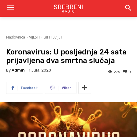
SREBRENI
RADIO
Naslovnica
VIJESTI
BIH I SVIJET
Koronavirus: U posljednja 24 sata
prijavljena dva smrtna slučaja
By
Admin
1 Jula, 2020
276
0
Facebook
Viber