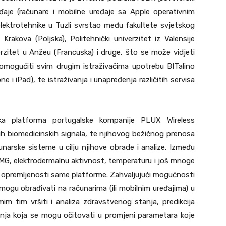
eđaje (računare i mobilne uređaje sa Apple operativnim
elektrotehnike u Tuzli svrstao među fakultete svjetskog
 Krakova (Poljska), Politehnički univerzitet iz Valensije
verzitet u Anžeu (Francuska) i druge, što se može vidjeti
 omogućiti svim drugim istraživačima upotrebu BITalino
 i iPad), te istraživanja i unapređenja različitih servisa
ska platforma portugalske kompanije PLUX Wireless
itih biomedicinskih signala, te njihovog bežičnog prenosa
narske sisteme u cilju njihove obrade i analize. Između
EMG, elektrodermalnu aktivnost, temperaturu i još mnoge
e opremljenosti same platforme. Zahvaljujući mogućnosti
 mogu obrađivati na računarima (ili mobilnim uređajima) u
im tim vršiti i analiza zdravstvenog stanja, predikcija
jenja koja se mogu očitovati u promjeni parametara koje