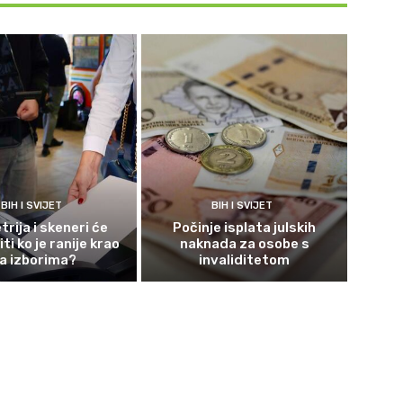
BIH I SVIJET
BIH I SVIJET
rija i skeneri će
Počinje isplata julskih
ti ko je ranije krao
naknada za osobe s
a izborima?
invaliditetom