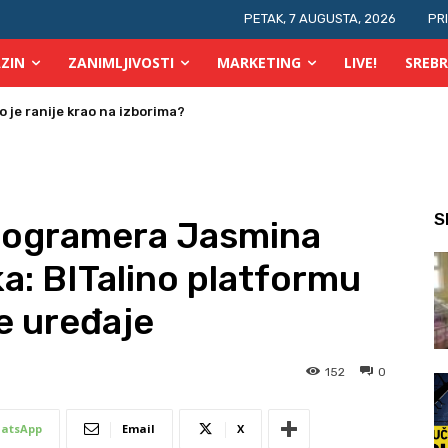
PETAK, 7 AUGUSTA, 2026
PR
ZIN
ZANIMLJIVOSTI
MARKETING
LIVE!
SREBR
 osobe s invaliditetom
S
programera Jasmina
ka: BITalino platformu
e uređaje
152
0
atsApp
Email
X