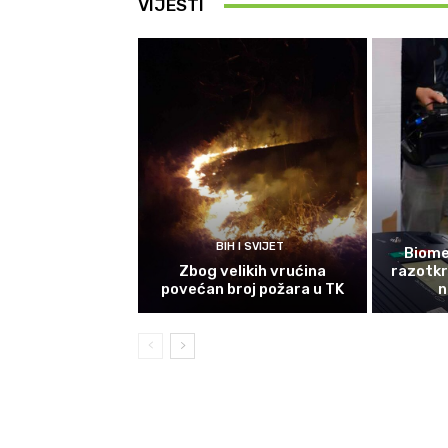
VIJESTI
BIH I SVIJET
Biomet
Zbog velikih vrućina
razotkri
povećan broj požara u TK
n