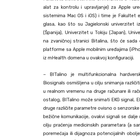
alat za kontrolu i upravljanje) za Apple ur
sistemima Mac OS i iOS) i time je Fakultet 
glasa, kao što su Jagielonski univerzitet iz
(Španija), Univerzitet u Tokiju (Japan), Uni
na zvaničnoj stranici Bitalina, što će sada
platforme sa Apple mobilnim uređajima (iPhone
iz mHealth domena u ovakvoj konfiguraciji.
– BITalino je multifunkcionalna hardver
Biosignals osmišljena u cilju snimanja različ
u realnom vremenu na druge računare ili raču
ostalog, BITalino može snimati EKG signal, 
druge različite parametre ovisno o senzorsk
bežične komunikacije, ovakvi signali se dalje
cilju praćenja medicinskih parametara (a sam
poremećaja ili dijagnoza potencijalnih obol