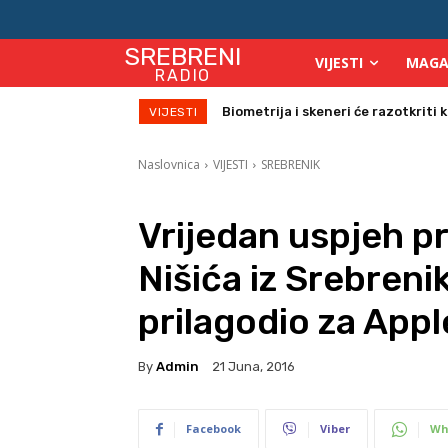
SREBRENI
VIJESTI
MAGA
RADIO
Počinje isplata julskih naknada za
VIJESTI
Naslovnica
VIJESTI
SREBRENIK
Vrijedan uspjeh 
Nišića iz Srebreni
prilagodio za Appl
By
Admin
21 Juna, 2016
Facebook
Viber
Wh