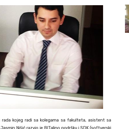
rada kojeg radi sa kolegama sa fakulteta, asistent sa
 Jasmin Nišić razvio je BITalino podršku i SDK (softverski