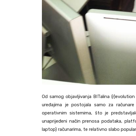
Od samog objavljivanja BITalina (r)evoluti
uređajima je postojala samo za računare 
operativnim sistemima, što je predstavlj
unaprijeđeni način prenosa podataka, platfo
laptop) računarima, te relativno slabo popu