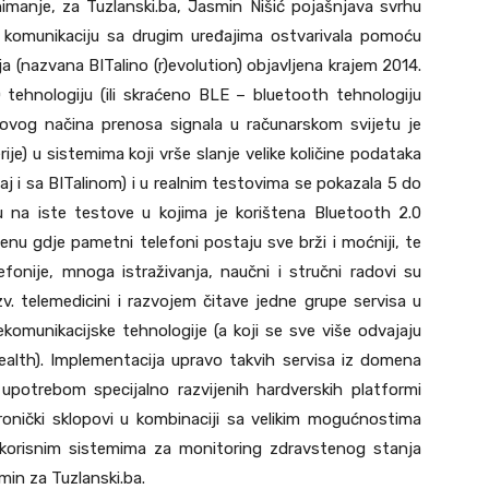
imanje, za Tuzlanski.ba, Jasmin Nišić pojašnjava svrhu
 komunikaciju sa drugim uređajima ostvarivala pomoću
ja (nazvana BITalino (r)evolution) objavljena krajem 2014.
 tehnologiju (ili skraćeno BLE – bluetooth tehnologiju
 ovog načina prenosa signala u računarskom svijetu je
je) u sistemima koji vrše slanje velike količine podataka
aj i sa BITalinom) i u realnim testovima se pokazala 5 do
 na iste testove u kojima je korištena Bluetooth 2.0
nu gdje pametni telefoni postaju sve brži i moćniji, te
efonije, mnoga istraživanja, naučni i stručni radovi su
v. telemedicini i razvojem čitave jedne grupe servisa u
lekomunikacijske tehnologije (a koji se sve više odvajaju
alth). Implementacija upravo takvih servisa iz domena
upotrebom specijalno razvijenih hardverskih platformi
ektronički sklopovi u kombinaciji sa velikim mogućnostima
 korisnim sistemima za monitoring zdravstenog stanja
asmin za Tuzlanski.ba.