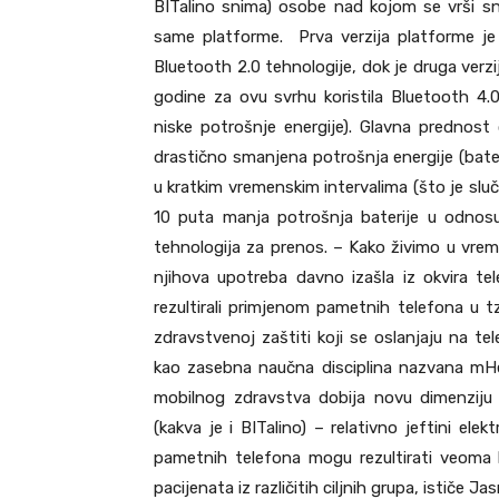
BITalino snima) osobe nad kojom se vrši sn
same platforme. Prva verzija platforme je
Bluetooth 2.0 tehnologije, dok je druga verzi
godine za ovu svrhu koristila Bluetooth 4.0
niske potrošnje energije). Glavna prednost
drastično smanjena potrošnja energije (bateri
u kratkim vremenskim intervalima (što je sluč
10 puta manja potrošnja baterije u odnosu
tehnologija za prenos. – Kako živimo u vreme
njihova upotreba davno izašla iz okvira tel
rezultirali primjenom pametnih telefona u tz
zdravstvenoj zaštiti koji se oslanjaju na te
kao zasebna naučna disciplina nazvana mHe
mobilnog zdravstva dobija novu dimenziju 
(kakva je i BITalino) – relativno jeftini el
pametnih telefona mogu rezultirati veoma
pacijenata iz različitih ciljnih grupa, ističe J