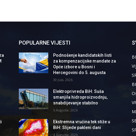
POPULARNE VIJESTI
S
za
Podnošenje kandidatskih listi
BI
M
za kompenzacijske mandate za
VI
Opće izbore u Bosni i
Hercegovini do 5. augusta
S
30 Jula, 2026
B
Elektroprivreda BiH: Suša
Os
smanjila hidroproizvodnju,
V
snabdijevanje stabilno
5 Augusta, 2026
M
S
i
Ekstremna vrućina tek stiže u
BiH: Slijede pakleni dani
S
4 Augusta, 2026