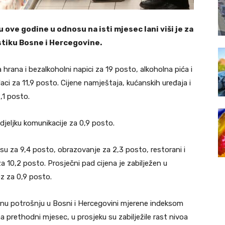
 ove godine u odnosu na isti mjesec lani viši je za
istiku Bosne i Hercegovine.
a hrana i bezalkoholni napici za 19 posto, alkoholna pića i
aci za 11,9 posto. Cijene namještaja, kućanskih uređaja i
,1 posto.
djeljku komunikacije za 0,9 posto.
e su za 9,4 posto, obrazovanje za 2,3 posto, restorani i
za 10,2 posto. Prosječni pad cijena je zabilježen u
oz za 0,9 posto.
ličnu potrošnju u Bosni i Hercegovini mjerene indeksom
 prethodni mjesec, u prosjeku su zabilježile rast nivoa