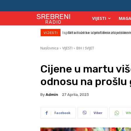
SREBRENI
VIJESTI
MAGA
RADIO
Birači će se identificirati otiskom 
VIJESTI
Naslovnica
VIJESTI
BIH I SVIJET
Cijene u martu viš
odnosu na prošlu
By
Admin
27 Aprila, 2023
Facebook
Viber
Wh