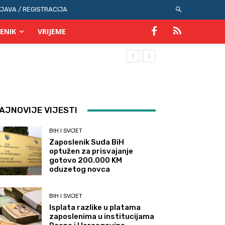
IJAVA / REGISTRACIJA
ENIK
VRIJEME
AJNOVIJE VIJESTI
BIH I SVIJET
Zaposlenik Suda BiH
optužen za prisvajanje
gotovo 200.000 KM
oduzetog novca
BIH I SVIJET
Isplata razlike u platama
zaposlenima u institucijama