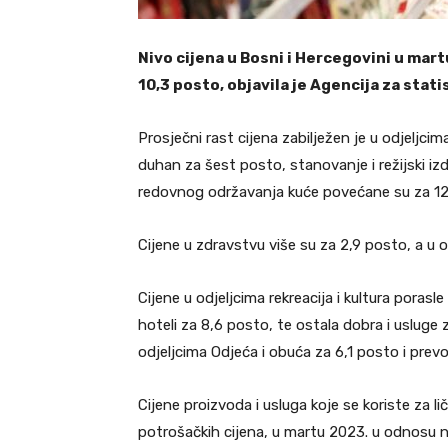
Nivo cijena u Bosni i Hercegovini u martu
10,3 posto, objavila je Agencija za stat
Prosječni rast cijena zabilježen je u odjeljcim
duhan za šest posto, stanovanje i režijski izd
redovnog održavanja kuće povećane su za 12
Cijene u zdravstvu više su za 2,9 posto, a u o
Cijene u odjeljcima rekreacija i kultura porasl
hoteli za 8,6 posto, te ostala dobra i usluge 
odjeljcima Odjeća i obuća za 6,1 posto i prev
Cijene proizvoda i usluga koje se koriste za 
potrošačkih cijena, u martu 2023. u odnosu na