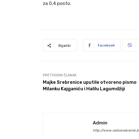
za 0,4 posto.
Facebook
Dijeliti
PRETHODNI ČLANAK
Majke Srebrenice uputile otvoreno pismo
Milanku Kajganiću i Halilu Lagumdžiji
Admin
http://www.radiosrebrenik.b