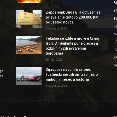
B
d
Z
Zaposlenik Suda BiH optužen za
prisvajanje gotovo 200.000 KM
T
oduzetog novca
Z
5 Augusta, 2026
N
Fekalije se izlile u more u Crnoj
L
Gori: Ambulante pune djece sa
ozbiljnim zdravstvenim
I
tegobama
R
30 Jula, 2026
M
Dijaspora napunila avione:
ge
Tuzlanski aerodrom zabilježio
 na
najbolji mjesec u historiji
3 Augusta, 2026