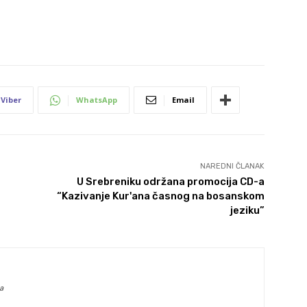
Viber
WhatsApp
Email
NAREDNI ČLANAK
U Srebreniku održana promocija CD-a
“Kazivanje Kur'ana časnog na bosanskom
jeziku”
a