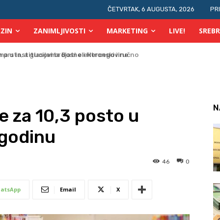
ČETVRTAK, 6 AUGUSTA, 2026
PR
ZIN
ZANIMLJIVOSTI
MARKETING
LIVE!
SREBR
prsta, a glasovi brojati elektronski i ručno
N
e za 10,3 posto u
 godinu
46
0
atsApp
Email
X