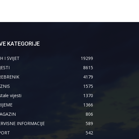
VE KATEGORIJE
H I SVIJET
19299
JESTI
8615
REBRENIK
4179
IZNIS
1575
tale vijesti
1370
RIJEME
1366
AGAZIN
806
ERVISNE INFORMACIJE
589
PORT
542