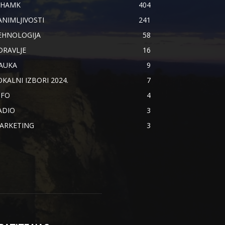
IHAMK
404
ANIMLJIVOSTI
241
EHNOLOGIJA
58
DRAVLJE
16
AUKA
9
OKALNI IZBORI 2024.
7
NFO
4
ADIO
3
ARKETING
3