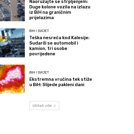
Naoružajte se strpljenjem:
Duge kolone vozila na izlazu
iz BiH na graničnim
prijelazima
BIH I SVIJET
Teška nesreća kod Kalesije:
Sudarili se automobil i
kamion, tri osobe
povrijeđene
BIH I SVIJET
Ekstremna vrućina tek stiže
u BiH: Slijede pakleni dani
Učitati više