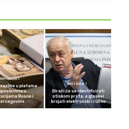
BIH I SVIJET
BIH I SVIJET
 razlike u platama
aposlenima u
Birači će se identificirati
tucijama Bosne i
otiskom prsta, a glasovi
ercegovine
brojati elektronski i ručno