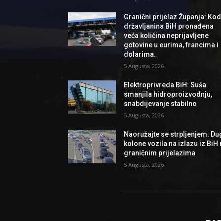
Granični prijelaz Županja: Ko
državljanina BiH pronađena
veća količina neprijavljene
gotovine u eurima, francima i
dolarima.
5 Augusta, 2026
Elektroprivreda BiH: Suša
smanjila hidroproizvodnju,
snabdijevanje stabilno
5 Augusta, 2026
Naoružajte se strpljenjem: Du
kolone vozila na izlazu iz BiH
graničnim prijelazima
5 Augusta, 2026