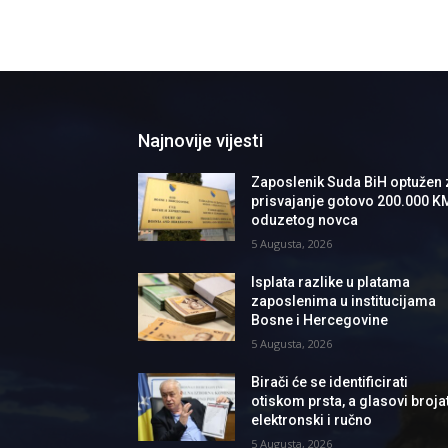
Najnovije vijesti
Zaposlenik Suda BiH optužen 
prisvajanje gotovo 200.000 K
oduzetog novca
5 Augusta, 2026
Isplata razlike u platama
zaposlenima u institucijama
Bosne i Hercegovine
5 Augusta, 2026
Birači će se identificirati
otiskom prsta, a glasovi brojat
elektronski i ručno
5 Augusta, 2026