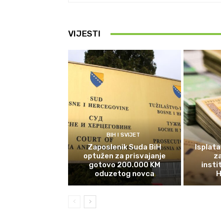
VIJESTI
BIH I SVIJET
Zaposlenik Suda BiH
Isplata
optužen za prisvajanje
z
gotovo 200.000 KM
insti
oduzetog novca
H