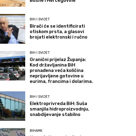
Bosne i Hercegovine
BIH I SVIJET
Birači će se identificirati
otiskom prsta, a glasovi
brojati elektronski i ručno
BIH I SVIJET
Granični prijelaz Županja:
Kod državljanina BiH
pronađena veća količina
neprijavljene gotovine u
eurima, francima i dolarima.
BIH I SVIJET
Elektroprivreda BiH: Suša
smanjila hidroproizvodnju,
snabdijevanje stabilno
BIHAMK