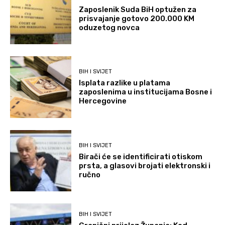
Zaposlenik Suda BiH optužen za
prisvajanje gotovo 200.000 KM
oduzetog novca
BIH I SVIJET
Isplata razlike u platama
zaposlenima u institucijama Bosne i
Hercegovine
BIH I SVIJET
Birači će se identificirati otiskom
prsta, a glasovi brojati elektronski i
ručno
BIH I SVIJET