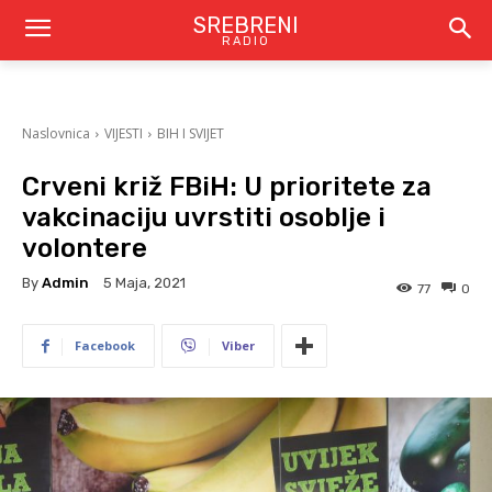
SREBRENI
RADIO
Naslovnica
VIJESTI
BIH I SVIJET
Crveni križ FBiH: U prioritete za
vakcinaciju uvrstiti osoblje i
volontere
By
Admin
5 Maja, 2021
77
0
Facebook
Viber