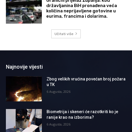
Granični prijelaz Županja: Kod
državljanina BiH pronađena veća
količina neprijavljene gotovine u
eurima, francima i dolarima.
Učitati više
Najnovije vijesti
Zbog velikih vrućina povećan broj požara
u TK
6 Augusta, 2026
Biometrija i skeneri će razotkriti ko je
ranije krao na izborima?
6 Augusta, 2026