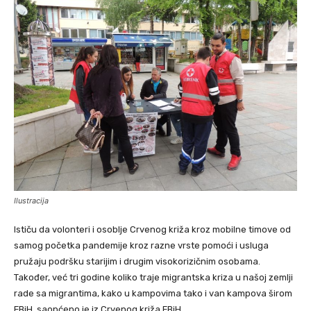
Ilustracija
Ističu da volonteri i osoblje Crvenog križa kroz mobilne timove od
samog početka pandemije kroz razne vrste pomoći i usluga
pružaju podršku starijim i drugim visokorizičnim osobama.
Također, već tri godine koliko traje migrantska kriza u našoj zemlji
rade sa migrantima, kako u kampovima tako i van kampova širom
FBiH, saopćeno je iz Crvenog križa FBiH.