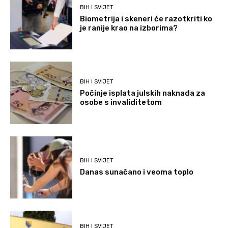
BIH I SVIJET
Biometrija i skeneri će razotkriti ko
je ranije krao na izborima?
BIH I SVIJET
Počinje isplata julskih naknada za
osobe s invaliditetom
BIH I SVIJET
Danas sunačano i veoma toplo
BIH I SVIJET