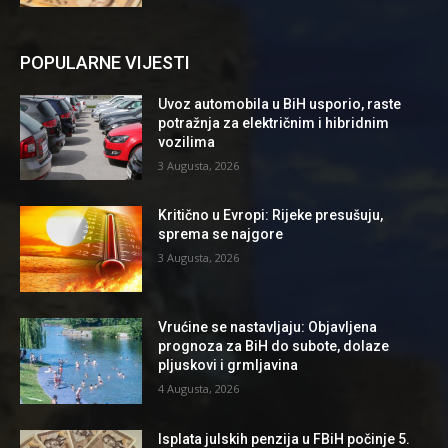
POPULARNE VIJESTI
Uvoz automobila u BiH usporio, raste
potražnja za električnim i hibridnim
vozilima
3 Augusta, 2026
Kritično u Evropi: Rijeke presušuju,
sprema se najgore
3 Augusta, 2026
Vrućine se nastavljaju: Objavljena
prognoza za BiH do subote, dolaze
pljuskovi i grmljavina
4 Augusta, 2026
Isplata julskih penzija u FBiH počinje 5.