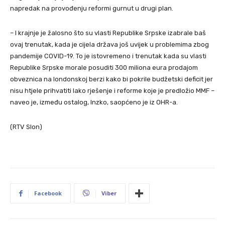
napredak na provođenju reformi gurnut u drugi plan.
– I krajnje je žalosno što su vlasti Republike Srpske izabrale baš
ovaj trenutak, kada je cijela država još uvijek u problemima zbog
pandemije COVID-19. To je istovremeno i trenutak kada su vlasti
Republike Srpske morale posuditi 300 miliona eura prodajom
obveznica na londonskoj berzi kako bi pokrile budžetski deficit jer
nisu htjele prihvatiti lako rješenje i reforme koje je predložio MMF –
naveo je, između ostalog, Inzko, saopćeno je iz OHR-a.
(RTV Slon)
Facebook
Viber