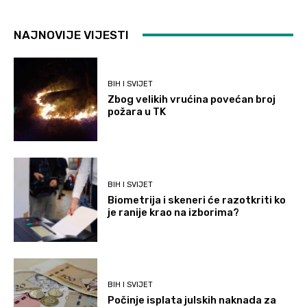
NAJNOVIJE VIJESTI
BIH I SVIJET
Zbog velikih vrućina povećan broj
požara u TK
BIH I SVIJET
Biometrija i skeneri će razotkriti ko
je ranije krao na izborima?
BIH I SVIJET
Počinje isplata julskih naknada za