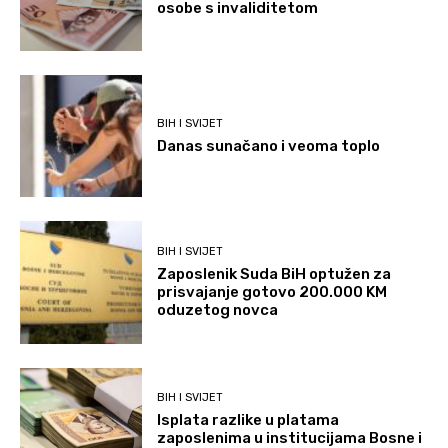
osobe s invaliditetom
BIH I SVIJET
Danas sunačano i veoma toplo
BIH I SVIJET
Zaposlenik Suda BiH optužen za
prisvajanje gotovo 200.000 KM
oduzetog novca
BIH I SVIJET
Isplata razlike u platama
zaposlenima u institucijama Bosne i