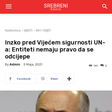
SREBRENI
RADIO
Naslovnica
VIJESTI
BIH I SVIJET
Inzko pred Vijećem sigurnosti UN-
a: Entiteti nemaju pravo da se
odcijepe
By
Admin
5 Maja, 2021
141
0
Facebook
Viber