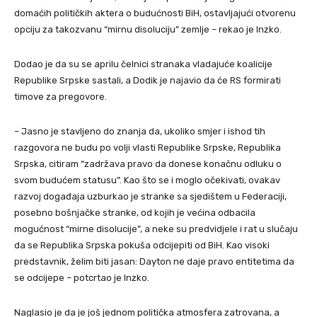
domaćih političkih aktera o budućnosti BiH, ostavljajući otvorenu
opciju za takozvanu “mirnu disoluciju” zemlje – rekao je Inzko.
Dodao je da su se aprilu čelnici stranaka vladajuće koalicije
Republike Srpske sastali, a Dodik je najavio da će RS formirati
timove za pregovore.
– Jasno je stavljeno do znanja da, ukoliko smjer i ishod tih
razgovora ne budu po volji vlasti Republike Srpske, Republika
Srpska, citiram “zadržava pravo da donese konačnu odluku o
svom budućem statusu”. Kao što se i moglo očekivati, ovakav
razvoj događaja uzburkao je stranke sa sjedištem u Federaciji,
posebno bošnjačke stranke, od kojih je većina odbacila
mogućnost “mirne disolucije”, a neke su predvidjele i rat u slučaju
da se Republika Srpska pokuša odcijepiti od BiH. Kao visoki
predstavnik, želim biti jasan: Dayton ne daje pravo entitetima da
se odcijepe – potcrtao je Inzko.
Naglasio je da je još jednom politička atmosfera zatrovana, a