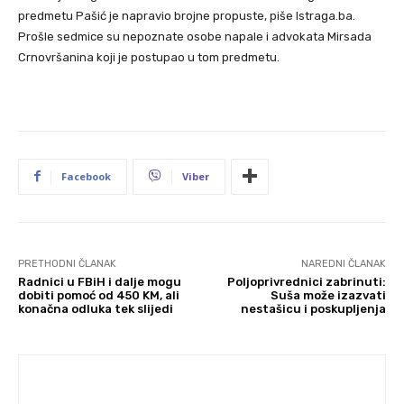
predmetu Pašić je napravio brojne propuste, piše Istraga.ba.
Prošle sedmice su nepoznate osobe napale i advokata Mirsada
Crnovršanina koji je postupao u tom predmetu.
Facebook
Viber
PRETHODNI ČLANAK
NAREDNI ČLANAK
Radnici u FBiH i dalje mogu
Poljoprivrednici zabrinuti:
dobiti pomoć od 450 KM, ali
Suša može izazvati
konačna odluka tek slijedi
nestašicu i poskupljenja