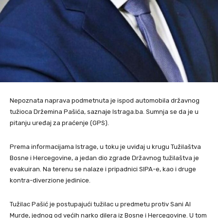
Nepoznata naprava podmetnuta je ispod automobila državnog
tužioca Držemina Pašića, saznaje Istraga.ba. Sumnja se da je u
pitanju uređaj za praćenje (GPS).
Prema informacijama Istrage, u toku je uviđaj u krugu Tužilaštva
Bosne i Hercegovine, a jedan dio zgrade Državnog tužilaštva je
evakuiran. Na terenu se nalaze i pripadnici SIPA-e, kao i druge
kontra-diverzione jedinice.
Tužilac Pašić je postupajući tužilac u predmetu protiv Sani Al
Murde, jednog od većih narko dilera iz Bosne i Hercegovine. U tom