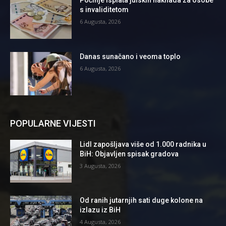
Počinje isplata julskih naknada za osobe
s invaliditetom
6 Augusta, 2026
Danas sunačano i veoma toplo
6 Augusta, 2026
POPULARNE VIJESTI
Lidl zapošljava više od 1.000 radnika u
BiH: Objavljen spisak gradova
3 Augusta, 2026
Od ranih jutarnjih sati duge kolone na
izlazu iz BiH
4 Augusta, 2026