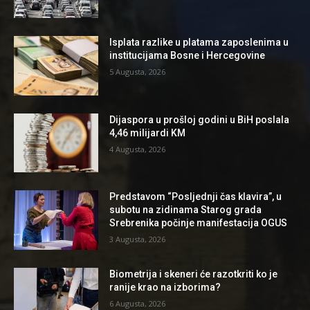
Isplata razlike u platama zaposlenima u
institucijama Bosne i Hercegovine
5 Augusta, 2026
Dijaspora u prošloj godini u BiH poslala
4,46 milijardi KM
4 Augusta, 2026
Predstavom “Posljednji čas klavira”, u
subotu na zidinama Starog grada
Srebrenika počinje manifestacija OGUS
3 Augusta, 2026
Biometrija i skeneri će razotkriti ko je
ranije krao na izborima?
6 Augusta, 2026