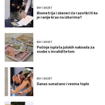
BIH I SVIJET
Biometrija i skeneri će razotkriti ko
je ranije krao na izborima?
BIH I SVIJET
Počinje isplata julskih naknada za
osobe s invaliditetom
BIH I SVIJET
Danas sunačano i veoma toplo