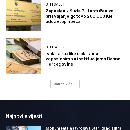
BIH I SVIJET
Zaposlenik Suda BiH optužen za
prisvajanje gotovo 200.000 KM
oduzetog novca
BIH I SVIJET
Isplata razlike u platama
zaposlenima u institucijama Bosne i
Hercegovine
Učitati više
Najnovije vijesti
Monumentalna tvrdjava Stari grad sutra