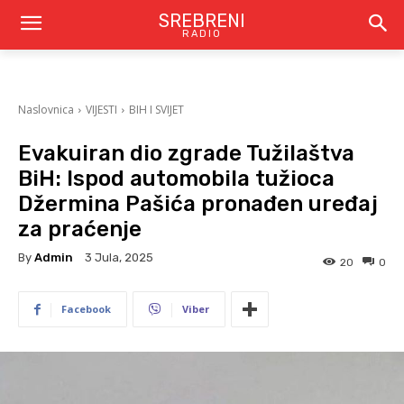
SREBRENI
RADIO
Naslovnica
VIJESTI
BIH I SVIJET
Evakuiran dio zgrade Tužilaštva
BiH: Ispod automobila tužioca
Džermina Pašića pronađen uređaj
za praćenje
By
Admin
3 Jula, 2025
20
0
Facebook
Viber