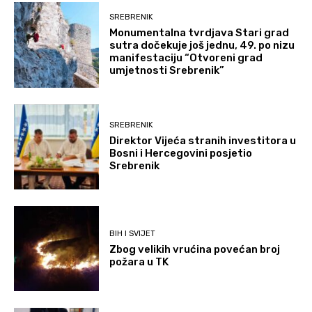
SREBRENIK
Monumentalna tvrdjava Stari grad
sutra dočekuje još jednu, 49. po nizu
manifestaciju “Otvoreni grad
umjetnosti Srebrenik”
SREBRENIK
Direktor Vijeća stranih investitora u
Bosni i Hercegovini posjetio
Srebrenik
BIH I SVIJET
Zbog velikih vrućina povećan broj
požara u TK