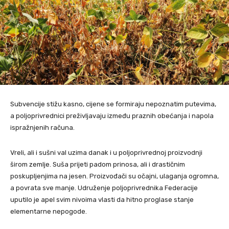
Subvencije stižu kasno, cijene se formiraju nepoznatim putevima,
a poljoprivrednici preživljavaju između praznih obećanja i napola
ispražnjenih računa.
Vreli, ali i sušni val uzima danak i u poljoprivrednoj proizvodnji
širom zemlje. Suša prijeti padom prinosa, ali i drastičnim
poskupljenjima na jesen. Proizvođači su očajni, ulaganja ogromna,
a povrata sve manje. Udruženje poljoprivrednika Federacije
uputilo je apel svim nivoima vlasti da hitno proglase stanje
elementarne nepogode.