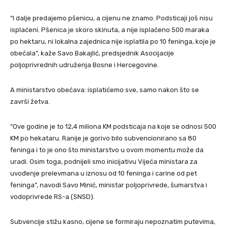
“I dalje predajemo pšenicu, a cijenu ne znamo. Podsticaji još nisu
isplaćeni. Pšenica je skoro skinuta, a nije isplaćeno 500 maraka
po hektaru, ni lokalna zajednica nije isplatila po 10 feninga, koje je
obećala”, kaže Savo Bakajlić, predsjednik Asocijacije
poljoprivrednih udruženja Bosne i Hercegovine.
A ministarstvo obećava: isplatićemo sve, samo nakon što se
završi žetva.
“Ove godine je to 12,4 miliona KM podsticaja na koje se odnosi 500
KM po hekataru. Ranije je gorivo bilo subvencionirano sa 80
feninga i to je ono što ministarstvo u ovom momentu može da
uradi. Osim toga, podnijeli smo inicijativu Vijeća ministara za
uvođenje prelevmana u iznosu od 10 feninga i carine od pet
feninga”, navodi Savo Minić, ministar poljoprivrede, šumarstva i
vodoprivrede RS-a (SNSD).
Subvencije stižu kasno, cijene se formiraju nepoznatim putevima,