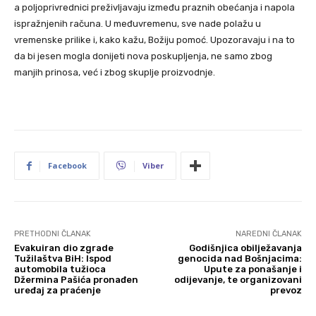
a poljoprivrednici preživljavaju između praznih obećanja i napola
ispražnjenih računa. U međuvremenu, sve nade polažu u
vremenske prilike i, kako kažu, Božiju pomoć. Upozoravaju i na to
da bi jesen mogla donijeti nova poskupljenja, ne samo zbog
manjih prinosa, već i zbog skuplje proizvodnje.
Facebook
Viber
PRETHODNI ČLANAK
NAREDNI ČLANAK
Evakuiran dio zgrade
Godišnjica obilježavanja
Tužilaštva BiH: Ispod
genocida nad Bošnjacima:
automobila tužioca
Upute za ponašanje i
Džermina Pašića pronađen
odijevanje, te organizovani
uređaj za praćenje
prevoz