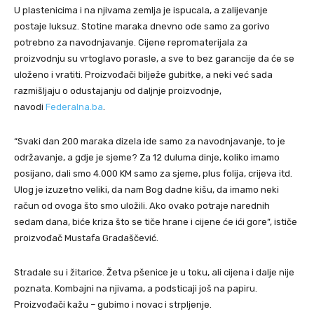
U plastenicima i na njivama zemlja je ispucala, a zalijevanje
postaje luksuz. Stotine maraka dnevno ode samo za gorivo
potrebno za navodnjavanje. Cijene repromaterijala za
proizvodnju su vrtoglavo porasle, a sve to bez garancije da će se
uloženo i vratiti. Proizvođači bilježe gubitke, a neki već sada
razmišljaju o odustajanju od daljnje proizvodnje,
navodi
Federalna.ba
.
“Svaki dan 200 maraka dizela ide samo za navodnjavanje, to je
održavanje, a gdje je sjeme? Za 12 duluma dinje, koliko imamo
posijano, dali smo 4.000 KM samo za sjeme, plus folija, crijeva itd.
Ulog je izuzetno veliki, da nam Bog dadne kišu, da imamo neki
račun od ovoga što smo uložili. Ako ovako potraje narednih
sedam dana, biće kriza što se tiče hrane i cijene će ići gore”, ističe
proizvođač Mustafa Gradaščević.
Stradale su i žitarice. Žetva pšenice je u toku, ali cijena i dalje nije
poznata. Kombajni na njivama, a podsticaji još na papiru.
Proizvođači kažu – gubimo i novac i strpljenje.