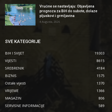
Vrućine se nastavljaju: Objavljena
prognoza za BiH do subote, dolaze
pljuskovi i grmljavina
4 Augusta, 2026
SVE KATEGORIJE
BIH I SVIJET
19303
VIJESTI
8615
SREBRENIK
4184
BIZNIS
1575
Ostale vijesti
1370
VRIJEME
1366
MAGAZIN
806
SERVISNE INFORMACIJE
589