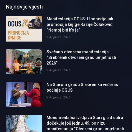
Najnovije vijesti
Manifestacija OGUS: U ponedjeljak
promocija knjige Razije Čolaković:
“Nemoj biti k’o ja”
9 Augusta, 2026
Svečano otvorena manifestacija
“Srebrenik otvoreni grad umjetnosti
2026”
9 Augusta, 2026
Na Starom gradu Srebreniku večeras
počinje OGUS
8 Augusta, 2026
Monumentalna tvrdjava Stari grad sutra
dočekuje još jednu, 49. po nizu
manifestaciju “Otvoreni grad umjetnosti