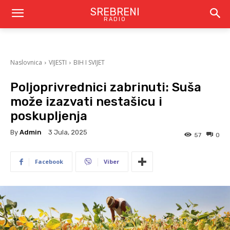
SREBRENI
RADIO
Naslovnica
VIJESTI
BIH I SVIJET
Poljoprivrednici zabrinuti: Suša
može izazvati nestašicu i
poskupljenja
By
Admin
3 Jula, 2025
57
0
Facebook
Viber