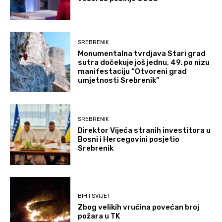
SREBRENIK
Monumentalna tvrdjava Stari grad
sutra dočekuje još jednu, 49. po nizu
manifestaciju “Otvoreni grad
umjetnosti Srebrenik”
SREBRENIK
Direktor Vijeća stranih investitora u
Bosni i Hercegovini posjetio
Srebrenik
BIH I SVIJET
Zbog velikih vrućina povećan broj
požara u TK