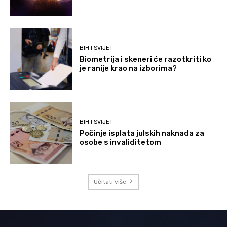
BIH I SVIJET
Biometrija i skeneri će razotkriti ko
je ranije krao na izborima?
BIH I SVIJET
Počinje isplata julskih naknada za
osobe s invaliditetom
Učitati više