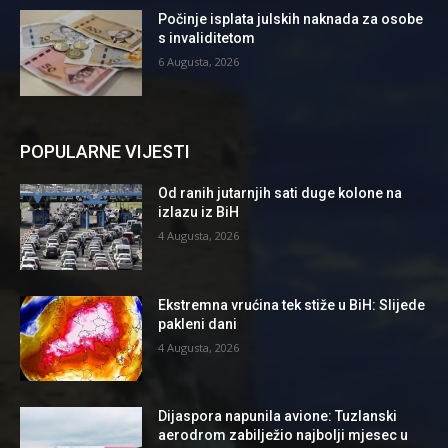
Počinje isplata julskih naknada za osobe
s invaliditetom
6 Augusta, 2026
POPULARNE VIJESTI
Od ranih jutarnjih sati duge kolone na
izlazu iz BiH
4 Augusta, 2026
Ekstremna vrućina tek stiže u BiH: Slijede
pakleni dani
4 Augusta, 2026
Dijaspora napunila avione: Tuzlanski
aerodrom zabilježio najbolji mjesec u