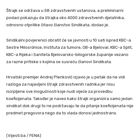
Štrajk se održava u 58 zdravstvenih ustanova, a preliminarni
podaci pokazuju da štrajka oko 4000 zdravstvenih djelatnika,
odnosno otprilike čitavo članstvo Sindikata, dodao je.
Sindikalni povjerenici obratit će se javnosti u 10 sati ispred KBC-a
Sestre Milosrdnice, Instituta za tumore, OB-a Bjelovar, KBC-a Split,
KBC-a Rijeka i Saniteta Bjelovarsko-bilogorske županije vezano
za razne pritiske s kojima se susreću članovi Sindikata.
Hrvatski premijer Andrej Plenković izjavio je u petak da ne vidi
razloga za najavljeni štrajk zdravstvenih radnika jer nisu
iscrpljene sve mogućnosti koje nudi vijeće za provedbu
koeficijenata. Također je naveo kako štrajk organizira samo jedan
sindikat dok drugi to ne podržavaju te da pitanje koeficijenata nije
predmet pregovora nego da to vlada donosi jednostrano.
(Vijesti.ba / FENA)