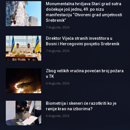
Monumentalna tvrdjava Stari grad sutra
dočekuje još jednu, 49. po nizu
manifestaciju “Otvoreni grad umjetnosti
Srebrenik”
7 Augusta, 2026
Direktor Vijeća stranih investitora u
Bosni i Hercegovini posjetio Srebrenik
7 Augusta, 2026
Zbog velikih vrućina povećan broj požara
u TK
6 Augusta, 2026
Biometrija i skeneri će razotkriti ko je
ranije krao na izborima?
6 Augusta, 2026