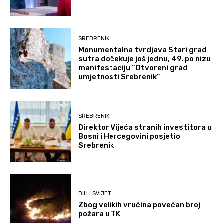
SREBRENIK
Monumentalna tvrdjava Stari grad
sutra dočekuje još jednu, 49. po nizu
manifestaciju “Otvoreni grad
umjetnosti Srebrenik”
SREBRENIK
Direktor Vijeća stranih investitora u
Bosni i Hercegovini posjetio
Srebrenik
BIH I SVIJET
Zbog velikih vrućina povećan broj
požara u TK