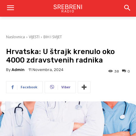
SREBRENI
RADIO
Naslovnica
VIJESTI
BIH I SVIJET
Hrvatska: U štrajk krenulo oko
4000 zdravstvenih radnika
By
Admin
11 Novembra, 2024
38
0
Facebook
Viber