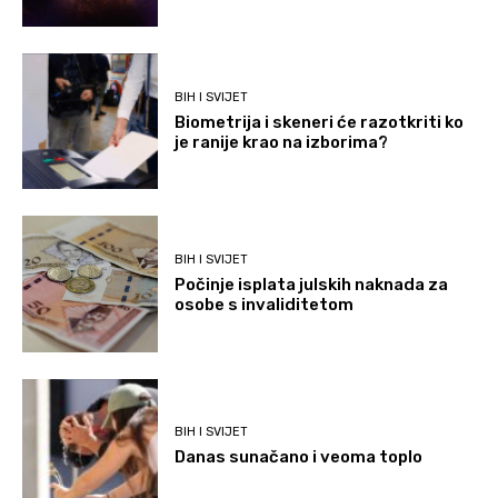
BIH I SVIJET
Biometrija i skeneri će razotkriti ko
je ranije krao na izborima?
BIH I SVIJET
Počinje isplata julskih naknada za
osobe s invaliditetom
BIH I SVIJET
Danas sunačano i veoma toplo