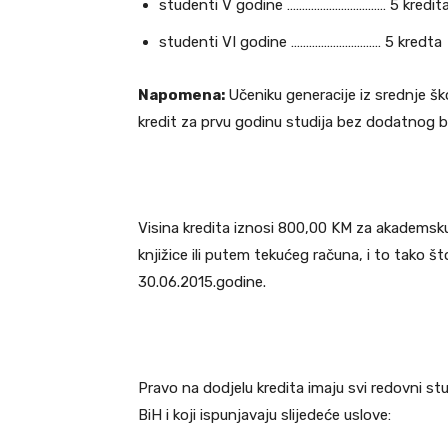
studenti V godine …………………………… 5 kredit
studenti VI godine ………………………… 5 kredta
Napomena:
Učeniku generacije iz srednje š
kredit za prvu godinu studija bez dodatnog 
Visina kredita iznosi 800,00 KM za akademsk
knjižice ili putem tekućeg računa, i to tako š
30.06.2015.godine.
Pravo na dodjelu kredita imaju svi redovni stu
BiH i koji ispunjavaju slijedeće uslove: