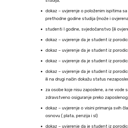
studija,
dokaz – uvjerenje o položenim ispitima 
prethodne godine studija (može i ovjerena
studenti I godine, svjedočanstvo (ili ovjer
dokaz – uvjerenje da je student iz porodic
dokaz – uvjerenje da je student iz porodic
dokaz – uvjerenje da je student iz porodice
dokaz – uvjerenje da je student iz porodice 
ili na drugi način dokažu status nezaposle
za osobe koje nisu zaposlene, a ne vode se
zdravstveno osiguranje preko zaposlenog s
dokaz – uvjerenje o visini primanja svih č
osnovu ( plata, penzija i sl)
dokaz – uvjerenje da je student iz porodic