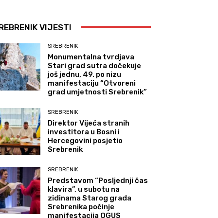
REBRENIK VIJESTI
SREBRENIK
Monumentalna tvrdjava
Stari grad sutra dočekuje
još jednu, 49. po nizu
manifestaciju “Otvoreni
grad umjetnosti Srebrenik”
SREBRENIK
Direktor Vijeća stranih
investitora u Bosni i
Hercegovini posjetio
Srebrenik
SREBRENIK
Predstavom “Posljednji čas
klavira”, u subotu na
zidinama Starog grada
Srebrenika počinje
manifestacija OGUS