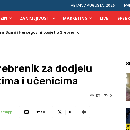
PETAK, 7 AUGUSTA, 2026
PR
ZIN
ZANIMLJIVOSTI
MARKETING
LIVE!
SREBR
 Bosni i Hercegovini posjetio Srebrenik
 požara u TK
S
ebrenik za dodjelu
tima i učenicima
171
0
atsApp
Email
X