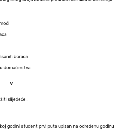
omoći
raca
lisanih boraca
anu domaćinstva
V
iti slijedeće :
skoj godini student prvi puta upisan na određenu godinu