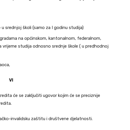
u srednjoj školi (samo za I godinu studija)
nagradama na općinskom, kantonalnom, federalnom,
vrijeme studija odnosno srednje škole ( u predhodnoj
aoca,
VI
dita će se zaključiti ugovor kojim će se preciznije
redita.
ačko-invalidsku zaštitu i društvene djelatnosti.