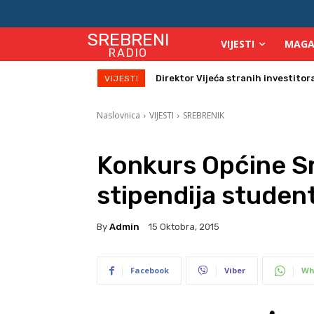
SREBRENI
VIJESTI
MAGA
RADIO
Direktor Vijeća stranih investitora u
Zbog velikih vrućina povećan broj
VIJESTI
Naslovnica
VIJESTI
SREBRENIK
Konkurs Općine Sr
stipendija studen
By
Admin
15 Oktobra, 2015
Facebook
Viber
Wh