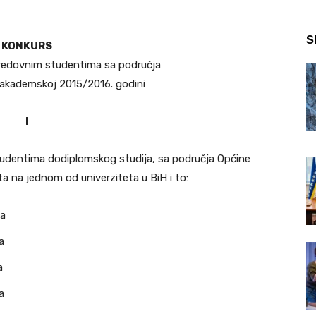
S
KONKURS
 redovnim studentima sa područja
 akademskoj 2015/2016. godini
I
studentima dodiplomskog studija, sa područja Općine
a na jednom od univerziteta u BiH i to:
ta
a
a
a