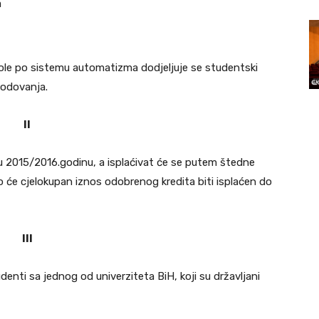
a
kole po sistemu automatizma dodjeljuje se studentski
bodovanja.
II
u 2015/2016.godinu, a isplaćivat će se putem štedne
to će cjelokupan iznos odobrenog kredita biti isplaćen do
III
denti sa jednog od univerziteta BiH, koji su državljani