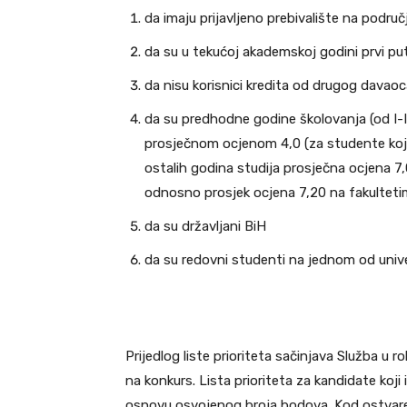
da imaju prijavljeno prebivalište na podru
da su u tekućoj akademskoj godini prvi put
da nisu korisnici kredita od drugog davao
da su predhodne godine školovanja (od I-I
prosječnom ocjenom 4,0 (za studente koji 
ostalih godina studija prosječna ocjena 7,
odnosno prosjek ocjena 7,20 na fakulteti
da su državljani BiH
da su redovni studenti na jednom od unive
Prijedlog liste prioriteta sačinjava Služba u
na konkurs. Lista prioriteta za kandidate koj
osnovu osvojenog broja bodova. Kod ostvare