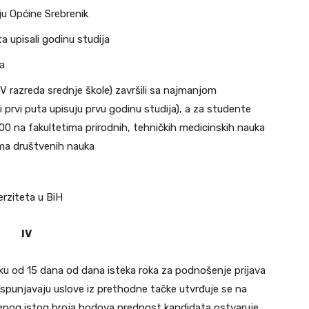
čju Općine Srebrenik
a upisali godinu studija
ca
V razreda srednje škole) završili sa najmanjom
prvi puta upisuju prvu godinu studija), a za studente
00 na fakultetima prirodnih, tehničkih medicinskih nauka
ma društvenih nauka
rziteta u BiH
IV
 roku od 15 dana od dana isteka roka za podnošenje prijava
i ispunjavaju uslove iz prethodne tačke utvrđuje se na
nog istog broja bodova prednost kandidata ostvaruje