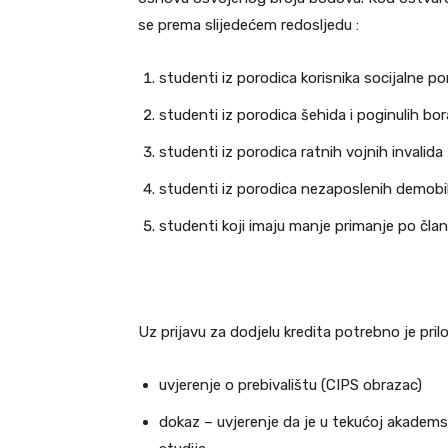
se prema slijedećem redosljedu :
studenti iz porodica korisnika socijalne p
studenti iz porodica šehida i poginulih bo
studenti iz porodica ratnih vojnih invalida
studenti iz porodica nezaposlenih demobi
studenti koji imaju manje primanje po čl
Uz prijavu za dodjelu kredita potrebno je prilož
uvjerenje o prebivalištu (CIPS obrazac)
dokaz – uvjerenje da je u tekućoj akadem