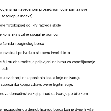
sa ocjenama i izvedenom prosječnom ocjenom za sve
 fotokopija indexa)
ene fotokopije) od I-IV razreda škole
e korisnika stalne socijalne pomoći,
e šehida i poginulog borca
 invalida i potvrdu o stepenu inveliditeta
čiji su oba roditelja prijavljeni na birou za zapošljavanje
nosti
 u evidenciji nezaposlenih lica, a koje ostvaruju
upružnika kopiju zdravstvene legitimacije.
lanova domaćinstva koji prihod ostvaruju po bilo kom
e nezaposlenog demobilisanog borca koji je dvije ili više