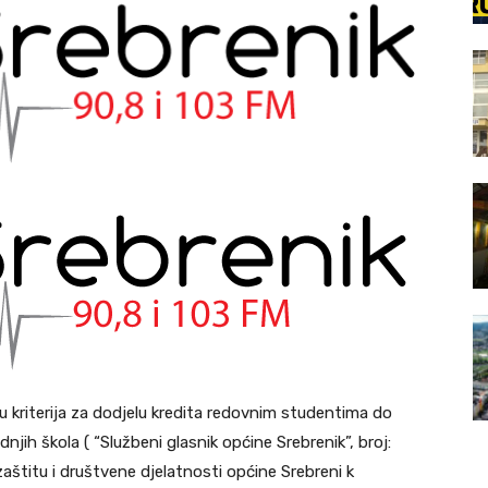
u kriterija za dodjelu kredita redovnim studentima do
njih škola ( “Službeni glasnik općine Srebrenik”, broj:
zaštitu i društvene djelatnosti općine Srebreni k