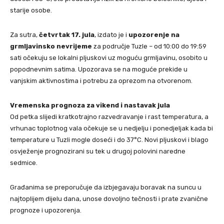
starije osobe.
Za sutra,
četvrtak 17. jula
, izdato je i
upozorenje na
grmljavinsko nevrijeme
za područje Tuzle – od 10:00 do 19:59
sati očekuju se lokalni pljuskovi uz moguću grmljavinu, osobito u
popodnevnim satima. Upozorava se na moguće prekide u
vanjskim aktivnostima i potrebu za oprezom na otvorenom.
Vremenska prognoza za vikend i nastavak jula
Od petka slijedi kratkotrajno razvedravanje i rast temperatura, a
vrhunac toplotnog vala očekuje se u nedjelju i ponedjeljak kada bi
temperature u Tuzli mogle doseći i do 37°C. Novi pljuskovi i blago
osvježenje prognozirani su tek u drugoj polovini naredne
sedmice.
Građanima se preporučuje da izbjegavaju boravak na suncu u
najtoplijem dijelu dana, unose dovoljno tečnosti i prate zvanične
prognoze i upozorenja.