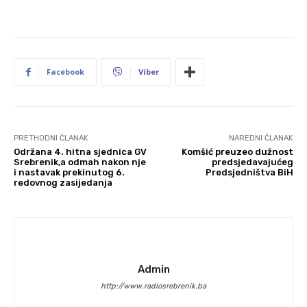
Facebook
Viber
PRETHODNI ČLANAK
NAREDNI ČLANAK
Održana 4. hitna sjednica GV
Komšić preuzeo dužnost
Srebrenik,a odmah nakon nje
predsjedavajućeg
i nastavak prekinutog 6.
Predsjedništva BiH
redovnog zasijedanja
Admin
http://www.radiosrebrenik.ba