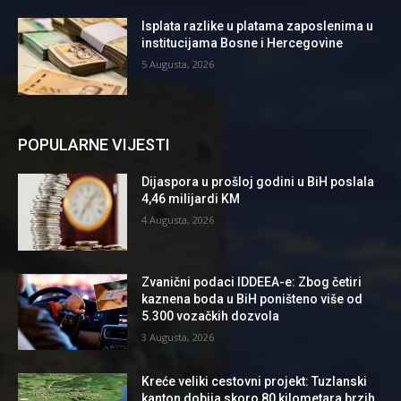
Isplata razlike u platama zaposlenima u
institucijama Bosne i Hercegovine
5 Augusta, 2026
POPULARNE VIJESTI
Dijaspora u prošloj godini u BiH poslala
4,46 milijardi KM
4 Augusta, 2026
Zvanični podaci IDDEEA-e: Zbog četiri
kaznena boda u BiH poništeno više od
5.300 vozačkih dozvola
3 Augusta, 2026
Kreće veliki cestovni projekt: Tuzlanski
kanton dobija skoro 80 kilometara brzih