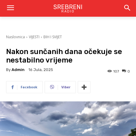
SREBRENI
RADIO
Naslovnica
VIJESTI
BIH I SVIJET
Nakon sunčanih dana očekuje se
nestabilno vrijeme
By
Admin
16 Jula, 2025
107
0
Facebook
Viber