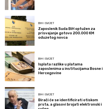
BIH I SVIJET
Zaposlenik Suda BiH optužen za
prisvajanje gotovo 200.000 KM
oduzetog novca
BIH I SVIJET
Isplata razlike u platama
zaposlenima u institucijama Bosne i
Hercegovine
BIH I SVIJET
Birači će se identificirati otiskom
prsta, a glasovi brojati elektronski i
ručno