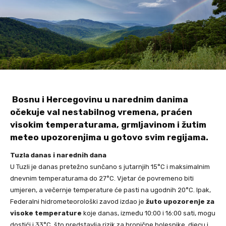
Bosnu i Hercegovinu u narednim danima
očekuje val nestabilnog vremena, praćen
visokim temperaturama, grmljavinom i žutim
meteo upozorenjima u gotovo svim regijama.
Tuzla danas i narednih dana
U Tuzli je danas pretežno sunčano s jutarnjih 15°C i maksimalnim
dnevnim temperaturama do 27°C. Vjetar će povremeno biti
umjeren, a večernje temperature će pasti na ugodnih 20°C. Ipak,
Federalni hidrometeorološki zavod izdao je
žuto upozorenje za
visoke temperature
koje danas, između 10:00 i 16:00 sati, mogu
dostići i 33°C, što predstavlja rizik za hronične bolesnike, djecu i