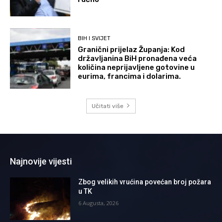
BIH I SVIJET
Granični prijelaz Županja: Kod
državljanina BiH pronađena veća
količina neprijavljene gotovine u
eurima, francima i dolarima.
Učitati više
Najnovije vijesti
Zbog velikih vrućina povećan broj požara
u TK
6 Augusta, 2026