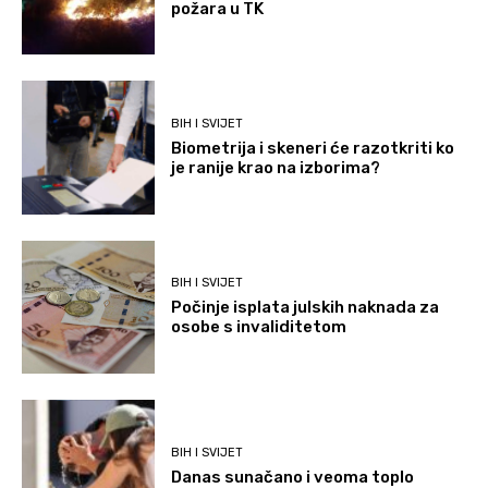
požara u TK
BIH I SVIJET
Biometrija i skeneri će razotkriti ko
je ranije krao na izborima?
BIH I SVIJET
Počinje isplata julskih naknada za
osobe s invaliditetom
BIH I SVIJET
Danas sunačano i veoma toplo