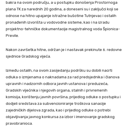
bakra na ovom području, a u postupku donošenja Prostornoga
plana TK za narednih 20 godina, a doneseni su i zaključci koji se
odnose na hitno upajanje istražne bušotine Tutnjevac i ostalih
pronađenih izvorišta u vodovodne sisteme, kao i na izradu
projektno-tehničke dokumentacije magistralnog voda Špionica-
Previle.
Nakon završetka hitne, održan je i nastavak prekinute 6. redovne
sjednice Gradskog vijeća.
Između ostalih, na ovom zasijedanju podršku su dobili nacrti
odluka o izmjenama o naknadama za rad predsjednika i članova
upravnih i nadzornih odbora javnih ustanova i preduzeća,
Gradskih vijećnika i njegovih organa, stalnih i privremenih
komisija, korištenju javnih površina, prijedlog odluke o postupku i
dodjeli sredstava za subvencioniranje troškova sanacije
zajedničkih dijelova zgrada, kao i prijedlog odluke o potrebi
objavljivanja javnog konkursa za izbor i imenovanje gradskog
pravobranioca.