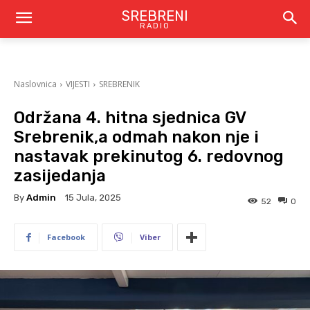
SREBRENI
RADIO
Naslovnica
VIJESTI
SREBRENIK
Održana 4. hitna sjednica GV
Srebrenik,a odmah nakon nje i
nastavak prekinutog 6. redovnog
zasijedanja
By
Admin
15 Jula, 2025
52
0
Facebook
Viber