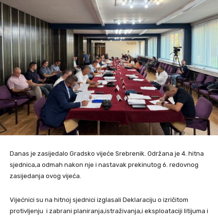
Danas je zasijedalo Gradsko vijeće Srebrenik. Održana je 4. hitna
sjednica,a odmah nakon nje i nastavak prekinutog 6. redovnog
zasijedanja ovog vijeća.
Vijećnici su na hitnoj sjednici izglasali Deklaraciju o izričitom
protivljenju i zabrani planiranja,istraživanja,i eksploataciji litijuma i