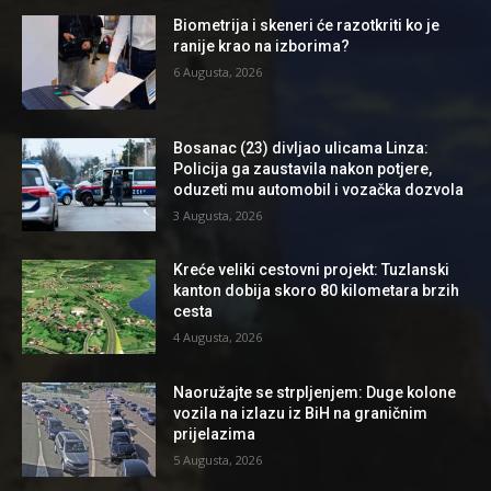
Biometrija i skeneri će razotkriti ko je
ranije krao na izborima?
6 Augusta, 2026
Bosanac (23) divljao ulicama Linza:
Policija ga zaustavila nakon potjere,
oduzeti mu automobil i vozačka dozvola
3 Augusta, 2026
Kreće veliki cestovni projekt: Tuzlanski
kanton dobija skoro 80 kilometara brzih
cesta
4 Augusta, 2026
Naoružajte se strpljenjem: Duge kolone
vozila na izlazu iz BiH na graničnim
prijelazima
5 Augusta, 2026