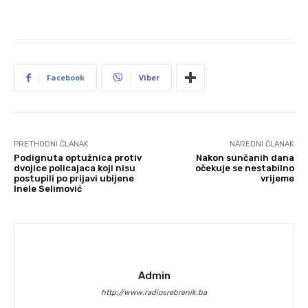
Facebook
Viber
PRETHODNI ČLANAK
NAREDNI ČLANAK
Podignuta optužnica protiv
Nakon sunčanih dana
dvojice policajaca koji nisu
očekuje se nestabilno
postupili po prijavi ubijene
vrijeme
Inele Selimović
Admin
http://www.radiosrebrenik.ba