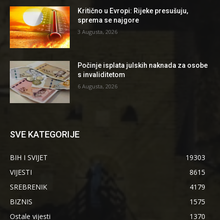
Kritično u Evropi: Rijeke presušuju,
sprema se najgore
3 Augusta, 2026
Počinje isplata julskih naknada za osobe
s invaliditetom
6 Augusta, 2026
SVE KATEGORIJE
BIH I SVIJET
19303
VIJESTI
8615
SREBRENIK
4179
BIZNIS
1575
Ostale vijesti
1370