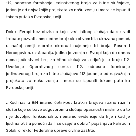
112, odnosno formiranje jedinstvenog broja za hitne slučajeve,
jedan je od najvažnijih projekata za našu zemlju i mora se ispuniti
tokom puta ka Evropskoj uniji.
Dok u Evropi bez obzira o kojoj vrsti hitnog slučaja da se radi
trebate pozvati samo jedan broj kako bi vam bila ukazana pomoć,
u našoj zemlji morate okrenuti najmanje tri broja. Bosna i
Hercegovina, uz Albaniju, jedina je zemlja u Evropi koja do danas
nema jedinstveni broj za hitne slučajeve a riječ je o broju 112.
Uvođenje Operativnog centra 112, odnosno formiranje
jedinstvenog broja za hitne slučajeve 112 jedan je od najvažnijih
projekata za našu zemlju i mora se ispuniti tokom puta ka
Evropskoj uniji.
„ Kod nas u BiH imamo četiri-pet kratkih brojeva razno raznih
službi koje se bave odgovorom u slučaju opasnosti i mislimo da to
nije dovoljno funkcionalno, nemamo evidencije da li je i kad je
ljudima otišla pomoć i da li se uspjela dobiti.“, pojašnjava Fahrudin
Solak direktor Federalne uprave civilne zaštite.