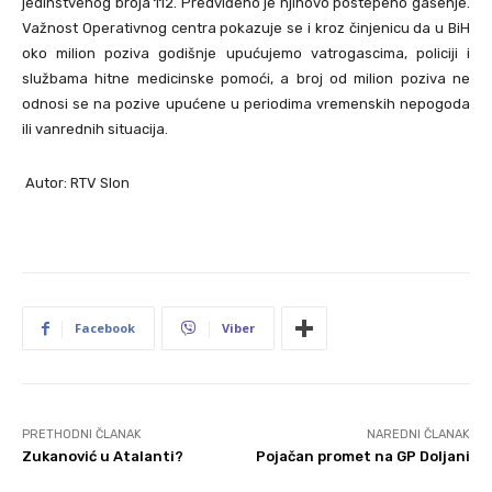
jedinstvenog broja 112. Predviđeno je njihovo postepeno gašenje.
Važnost Operativnog centra pokazuje se i kroz činjenicu da u BiH
oko milion poziva godišnje upućujemo vatrogascima, policiji i
službama hitne medicinske pomoći, a broj od milion poziva ne
odnosi se na pozive upućene u periodima vremenskih nepogoda
ili vanrednih situacija.
Autor: RTV Slon
Facebook
Viber
PRETHODNI ČLANAK
NAREDNI ČLANAK
Zukanović u Atalanti?
Pojačan promet na GP Doljani