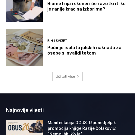
Biometrija i skeneri će razotkriti ko
je ranije krao na izborima?
BIH I SVIJET
Počinje isplata julskih naknada za
osobe s invaliditetom
Učitati više
Najnovije vijesti
Manifestacija OGUS: U ponedjeljak
promocija knjige Razije Čolaković:
“Nemoj biti k’o ja”