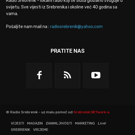
Radio Srebrenik - lokalni radio koji se sluša globalno svugdje u
svijetu. Sve vijesti iz Srebrenika i okoline već 40 godina sa
vama.
Pošaljite nam mail na :
radiosrebrenik@yahoo.com
PRATITE NAS
© Radio Srebrenik - uz malu pomoć od
Srebrenik.NETwork-a
VIJESTI
MAGAZIN
ZANIMLJIVOSTI
MARKETING
Live!
SREBRENIK
VRIJEME