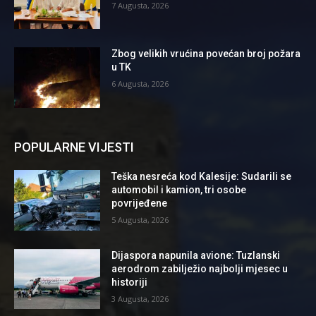
7 Augusta, 2026
Zbog velikih vrućina povećan broj požara
u TK
6 Augusta, 2026
POPULARNE VIJESTI
Teška nesreća kod Kalesije: Sudarili se
automobil i kamion, tri osobe
povrijeđene
5 Augusta, 2026
Dijaspora napunila avione: Tuzlanski
aerodrom zabilježio najbolji mjesec u
historiji
3 Augusta, 2026