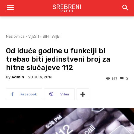
SREBRENI
RADIO
Naslovnica
VIJESTI
BIH I SVIJET
Od iduće godine u funkciji bi
trebao biti jedinstveni broj za
hitne slučajeve 112
By
Admin
20 Jula, 2016
147
0
Facebook
Viber