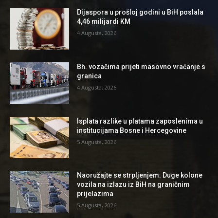
Dijaspora u prošloj godini u BiH poslala
4,46 milijardi KM
4 Augusta, 2026
Bh. vozačima prijeti masovno vraćanje s
granica
4 Augusta, 2026
Isplata razlike u platama zaposlenima u
institucijama Bosne i Hercegovine
5 Augusta, 2026
Naoružajte se strpljenjem: Duge kolone
vozila na izlazu iz BiH na graničnim
prijelazima
5 Augusta, 2026