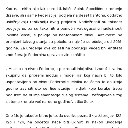
Kod nas ništa nije lako urediti, ističe Solak. Specifično uređenje
države, ali i same Federacije, podjela na deset kantona, dodatno
usložnjavaju realizaciju ovog projekta. Nadležnosti su također
podijeljene, pa su tako hitna pomoć i vatrogasci u nadležnosti
lokalne vlasti, a policija na kantonalnom nivou. Aktivnosti na
promjeni takvog stanja su počele, a najviše se očekuje od 2016.
godine. Za uređenje ove oblasti na području većeg bh. entiteta
zadužena je Federalna uprava civilne zaštite.
„ Mi smo na nivou Federacije pokrenuli Inicijativu i zadužili radnu
skupinu da pripremi modus i model na koji način bi to bilo
uspostavljeno na nivou Federacije. Mislim da ćemo to do kraja
godine završiti što se tiče studije i vidjeti koje korake treba
poduzeti da bi implementacija cijelog sistema i zaživljavanje tog
sistema krenulo već naredne godine.“, ističe Solak.
Ono što je također bitno je to, da uveliko poznati kratki brojevi 122,
123 i 124, na početku neće biti ukinuti ni nakon uvođenja