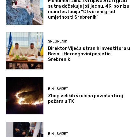
Monumentalna tvrdjava Stari grad
sutra dočekuje još jednu, 49. po nizu
manifestaciju “Otvoreni grad
umjetnosti Srebrenik”
SREBRENIK
Direktor Vijeća stranih investitora u
Bosni i Hercegovini posjetio
Srebrenik
BIH I SVIJET
Zbog velikih vrućina povećan broj
požara u TK
BIH I SVIJET