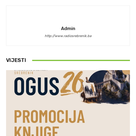
Admin
http://www.radiosrebrenik.ba
VIJESTI