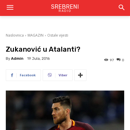
SREBRENI
RADIO
Naslovnica
MAGAZIN
Ostale vijesti
Zukanović u Atalanti?
By
Admin
19 Jula, 2016
97
0
Facebook
Viber