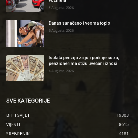
vozilima
3 Augusta, 2026
Danas sunačano i veoma toplo
6 Augusta, 2026
Isplata penzija za juli počinje sutra,
penzionerima stižu uvećani iznosi
4 Augusta, 2026
SVE KATEGORIJE
BIH I SVIJET
19303
VIJESTI
8615
SREBRENIK
4181