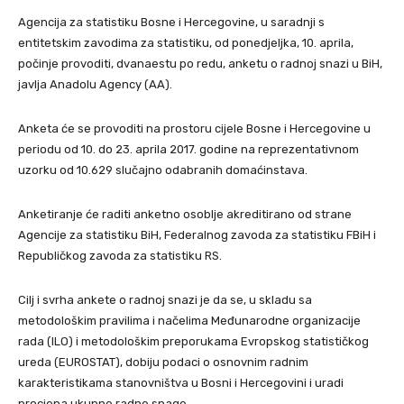
Agencija za statistiku Bosne i Hercegovine, u saradnji s
entitetskim zavodima za statistiku, od ponedjeljka, 10. aprila,
počinje provoditi, dvanaestu po redu, anketu o radnoj snazi u BiH,
javlja Anadolu Agency (AA).
Anketa će se provoditi na prostoru cijele Bosne i Hercegovine u
periodu od 10. do 23. aprila 2017. godine na reprezentativnom
uzorku od 10.629 slučajno odabranih domaćinstava.
Anketiranje će raditi anketno osoblje akreditirano od strane
Agencije za statistiku BiH, Federalnog zavoda za statistiku FBiH i
Republičkog zavoda za statistiku RS.
Cilj i svrha ankete o radnoj snazi je da se, u skladu sa
metodološkim pravilima i načelima Međunarodne organizacije
rada (ILO) i metodološkim preporukama Evropskog statističkog
ureda (EUROSTAT), dobiju podaci o osnovnim radnim
karakteristikama stanovništva u Bosni i Hercegovini i uradi
procjena ukupne radne snage.