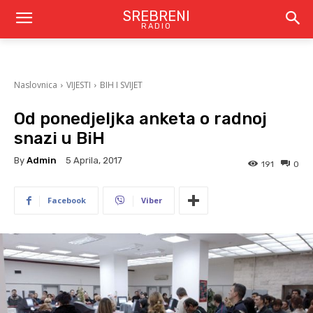
SREBRENI
RADIO
Naslovnica
VIJESTI
BIH I SVIJET
Od ponedjeljka anketa o radnoj
snazi u BiH
By
Admin
5 Aprila, 2017
191
0
Facebook
Viber