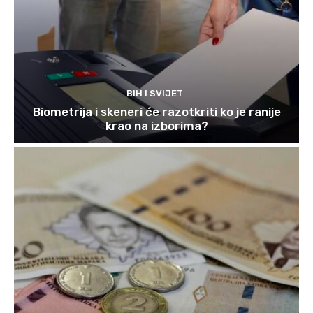
BIH I SVIJET
Biometrija i skeneri će razotkriti ko je ranije
krao na izborima?