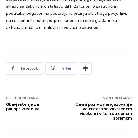
skladu sa Zakonom o statistici BiH i Zakonom o zaštiti ličnih
podataka, odgovori na postavljena pitanja biti strogo povjerljivi,
da će ispitanici ostati potpuno anonimni i mole građane za
aktivnu saradnju u realizaciji ove važne aktivnosti.
Facebook
Viber
PRETHODNI ČLANAK
NAREDNI ČLANAK
Obavještenje za
Javni poziv za angažovanje
poljoprivrednike
volontera sa završenom
visokom i višom stručnom
spremom