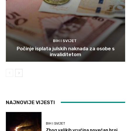
BIH I SVIJET
Počinje isplata julskih naknada za osobe s
invaliditetom
NAJNOVIJE VIJESTI
BIH I SVIJET
Zbog velikih vrućina povećan broj