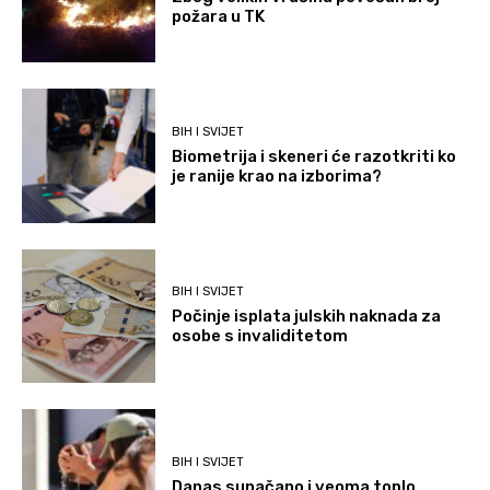
požara u TK
BIH I SVIJET
Biometrija i skeneri će razotkriti ko
je ranije krao na izborima?
BIH I SVIJET
Počinje isplata julskih naknada za
osobe s invaliditetom
BIH I SVIJET
Danas sunačano i veoma toplo