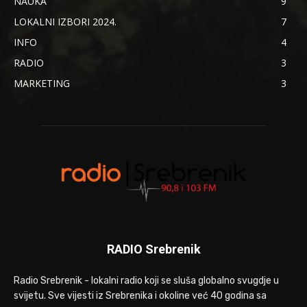
NAUKA
9
LOKALNI IZBORI 2024.
7
INFO
4
RADIO
3
MARKETING
3
RADIO Srebrenik
Radio Srebrenik - lokalni radio koji se sluša globalno svugdje u
svijetu. Sve vijesti iz Srebrenika i okoline već 40 godina sa