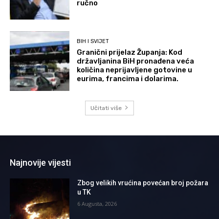
ručno
BIH I SVIJET
Granični prijelaz Županja: Kod
državljanina BiH pronađena veća
količina neprijavljene gotovine u
eurima, francima i dolarima.
Učitati više
Najnovije vijesti
Zbog velikih vrućina povećan broj požara
u TK
6 Augusta, 2026