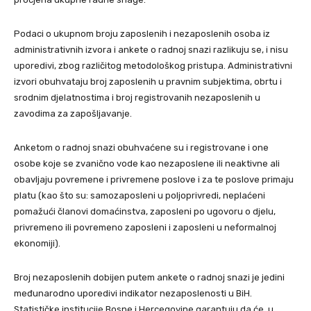
Podaci o ukupnom broju zaposlenih i nezaposlenih osoba iz
administrativnih izvora i ankete o radnoj snazi razlikuju se, i nisu
uporedivi, zbog različitog metodološkog pristupa. Administrativni
izvori obuhvataju broj zaposlenih u pravnim subjektima, obrtu i
srodnim djelatnostima i broj registrovanih nezaposlenih u
zavodima za zapošljavanje.
Anketom o radnoj snazi obuhvaćene su i registrovane i one
osobe koje se zvanično vode kao nezaposlene ili neaktivne ali
obavljaju povremene i privremene poslove i za te poslove primaju
platu (kao što su: samozaposleni u poljoprivredi, neplaćeni
pomažući članovi domaćinstva, zaposleni po ugovoru o djelu,
privremeno ili povremeno zaposleni i zaposleni u neformalnoj
ekonomiji).
Broj nezaposlenih dobijen putem ankete o radnoj snazi je jedini
međunarodno uporedivi indikator nezaposlenosti u BiH.
Statističke institucije Bosne i Hercegovine garantuju da će, u