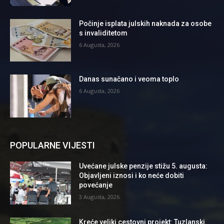
Počinje isplata julskih naknada za osobe
s invaliditetom
6 Augusta, 2026
Danas sunačano i veoma toplo
6 Augusta, 2026
POPULARNE VIJESTI
Uvećane julske penzije stižu 5. augusta:
Objavljeni iznosi i ko neće dobiti
povećanje
3 Augusta, 2026
Kreće veliki cestovni projekt: Tuzlanski