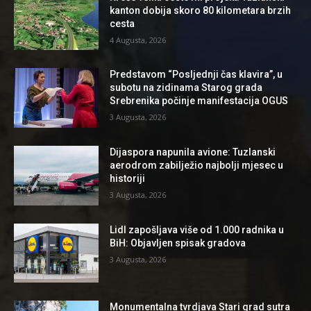
kanton dobija skoro 80 kilometara brzih
cesta
4 Augusta, 2026
Predstavom “Posljednji čas klavira”, u
subotu na zidinama Starog grada
Srebrenika počinje manifestacija OGUS
3 Augusta, 2026
Dijaspora napunila avione: Tuzlanski
aerodrom zabilježio najbolji mjesec u
historiji
3 Augusta, 2026
Lidl zapošljava više od 1.000 radnika u
BiH: Objavljen spisak gradova
3 Augusta, 2026
Monumentalna tvrdjava Stari grad sutra