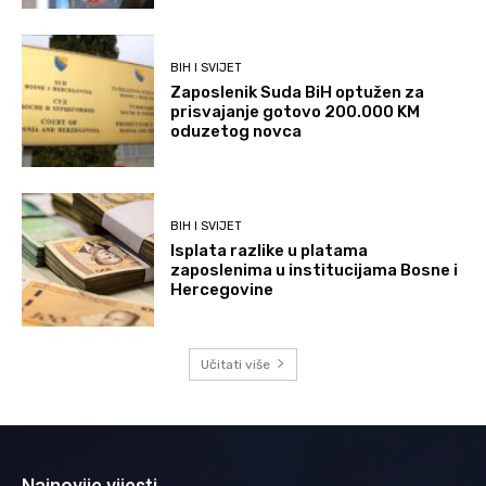
BIH I SVIJET
Zaposlenik Suda BiH optužen za
prisvajanje gotovo 200.000 KM
oduzetog novca
BIH I SVIJET
Isplata razlike u platama
zaposlenima u institucijama Bosne i
Hercegovine
Učitati više
Najnovije vijesti