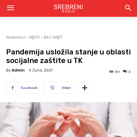
SREBRENI
RADIO
Naslovnica
VIJESTI
BIH I SVIJET
Pandemija usložila stanje u oblasti
socijalne zaštite u TK
By
Admin
9 Juna, 2021
89
0
Facebook
Viber