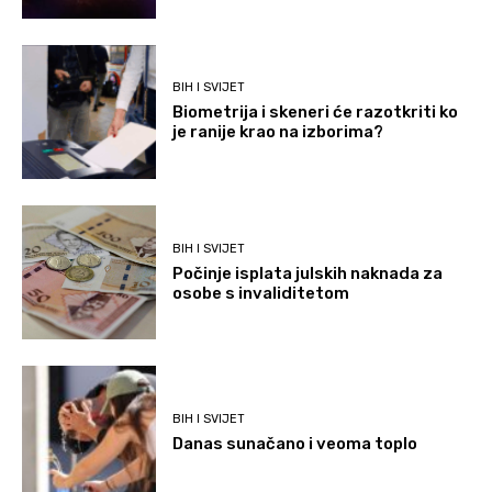
BIH I SVIJET
Biometrija i skeneri će razotkriti ko
je ranije krao na izborima?
BIH I SVIJET
Počinje isplata julskih naknada za
osobe s invaliditetom
BIH I SVIJET
Danas sunačano i veoma toplo