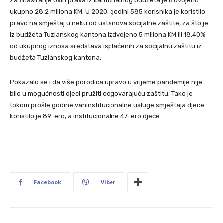
Za finasiranje ovih prava iz kantonalnog budžeta je izdvojeno
ukupno 28,2 miliona KM. U 2020. godini 585 korisnika je koristilo
pravo na smještaj u neku od ustanova socijalne zaštite, za što je
iz budžeta Tuzlanskog kantona izdvojeno 5 miliona KM ili 18,40%
od ukupnog iznosa sredstava isplaćenih za socijalnu zaštitu iz
budžeta Tuzlanskog kantona.
Pokazalo se i da više porodica upravo u vrijeme pandemije nije
bilo u mogućnosti djeci pružiti odgovarajuću zaštitu. Tako je
tokom prošle godine vaninstitucionalne usluge smještaja djece
koristilo je 89-ero, a institucionalne 47-ero djece.
Facebook
Viber