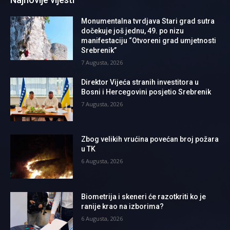
Monumentalna tvrdjava Stari grad sutra
dočekuje još jednu, 49. po nizu
manifestaciju “Otvoreni grad umjetnosti
Srebrenik”
7 Augusta, 2026
Direktor Vijeća stranih investitora u
Bosni i Hercegovini posjetio Srebrenik
7 Augusta, 2026
Zbog velikih vrućina povećan broj požara
u TK
6 Augusta, 2026
Biometrija i skeneri će razotkriti ko je
ranije krao na izborima?
6 Augusta, 2026