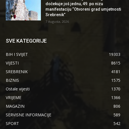
dočekuje još jednu, 49. po nizu
manifestaciju “Otvoreni grad umjetnosti
Srebrenik”
7 Augusta, 2026
SVE KATEGORIJE
BIH I SVIJET
19303
VIJESTI
8615
SREBRENIK
4181
BIZNIS
1575
Ostale vijesti
1370
VRIJEME
1366
MAGAZIN
806
SERVISNE INFORMACIJE
589
SPORT
542