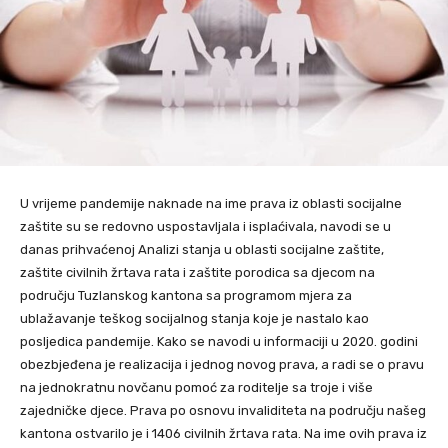
U vrijeme pandemije naknade na ime prava iz oblasti socijalne
zaštite su se redovno uspostavljala i isplaćivala, navodi se u
danas prihvaćenoj Analizi stanja u oblasti socijalne zaštite,
zaštite civilnih žrtava rata i zaštite porodica sa djecom na
području Tuzlanskog kantona sa programom mjera za
ublažavanje teškog socijalnog stanja koje je nastalo kao
posljedica pandemije. Kako se navodi u informaciji u 2020. godini
obezbjeđena je realizacija i jednog novog prava, a radi se o pravu
na jednokratnu novčanu pomoć za roditelje sa troje i više
zajedničke djece. Prava po osnovu invaliditeta na području našeg
kantona ostvarilo je i 1406 civilnih žrtava rata. Na ime ovih prava iz