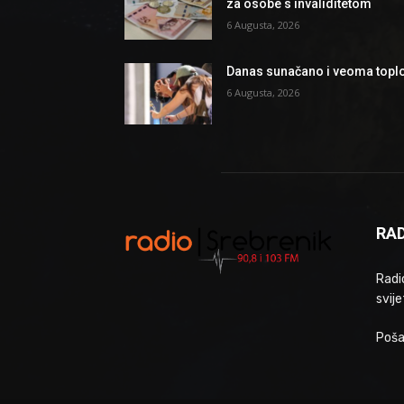
za osobe s invaliditetom
6 Augusta, 2026
Danas sunačano i veoma topl
6 Augusta, 2026
RAD
Radio
svije
Poša