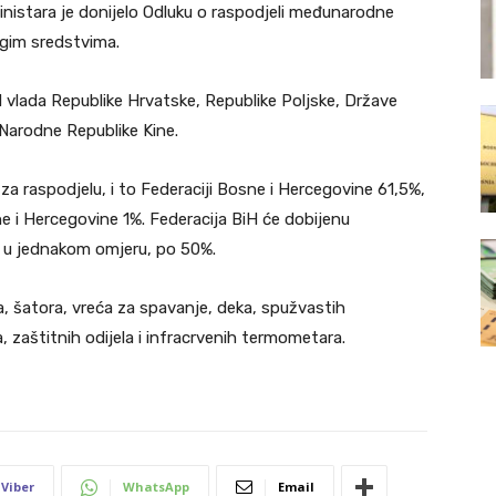
ministara je donijelo Odluku o raspodjeli međunarodne
ugim sredstvima.
vlada Republike Hrvatske, Republike Poljske, Države
z Narodne Republike Kine.
a raspodjelu, i to Federaciji Bosne i Hercegovine 61,5%,
ne i Hercegovine 1%. Federacija BiH će dobijenu
 u jednakom omjeru, po 50%.
a, šatora, vreća za spavanje, deka, spužvastih
, zaštitnih odijela i infracrvenih termometara.
Viber
WhatsApp
Email