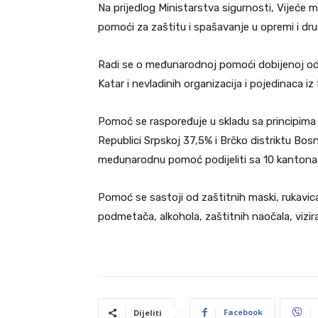
Na prijedlog Ministarstva sigurnosti, Vijeće 
pomoći za zaštitu i spašavanje u opremi i dr
Radi se o međunarodnoj pomoći dobijenoj od 
Katar i nevladinih organizacija i pojedinaca i
Pomoć se raspoređuje u skladu sa principima z
Republici Srpskoj 37,5% i Brčko distriktu Bos
međunarodnu pomoć podijeliti sa 10 kantona
Pomoć se sastoji od zaštitnih maski, rukavic
podmetača, alkohola, zaštitnih naočala, vizira
Facebook
Dijeliti