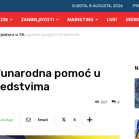
SUBOTA, 8 AUGUSTA, 2026
PR
ZIN
ZANIMLJIVOSTI
MARKETING
LIVE!
SREBR
 požara u TK
N
unarodna pomoć u
redstvima
227
0
atsApp
Email
X