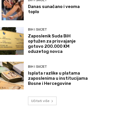
BIH I SVIJET
Danas sunačano i veoma
toplo
BIH I SVIJET
Zaposlenik Suda BiH
optužen za prisvajanje
gotovo 200.000 KM
oduzetog novca
BIH I SVIJET
Isplata razlike u platama
zaposlenima u institucijama
Bosne i Hercegovine
Učitati više