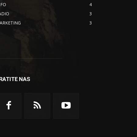
NFO
4
ADIO
3
ARKETING
3
RATITE NAS