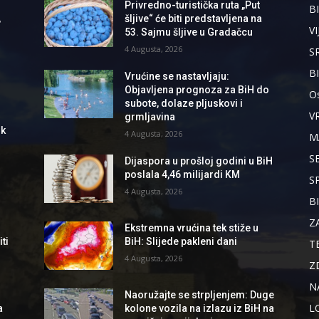
Privredno-turistička ruta „Put
BI
,
šljive“ će biti predstavljena na
VI
53. Sajmu šljive u Gradačcu
4 Augusta, 2026
S
B
Vrućine se nastavljaju:
Objavljena prognoza za BiH do
Os
subote, dolaze pljuskovi i
V
grmljavina
ik
4 Augusta, 2026
M
S
Dijaspora u prošloj godini u BiH
poslala 4,46 milijardi KM
S
4 Augusta, 2026
B
Z
Ekstremna vrućina tek stiže u
ti
BiH: Slijede pakleni dani
T
4 Augusta, 2026
Z
N
Naoružajte se strpljenjem: Duge
L
a
kolone vozila na izlazu iz BiH na