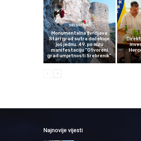
SREBRENIK
Monumentalna tvrdjava
Stari grad sutra dočekuje
Direkt
još jednu, 49. po nizu
inves
manifestaciju “Otvoreni
Herce
grad umjetnosti Srebrenik”
Najnovije vijesti