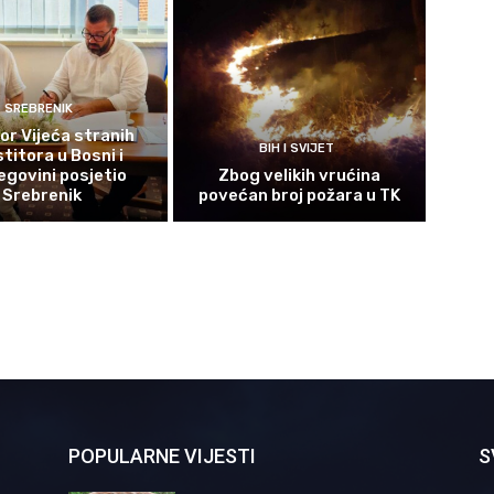
SREBRENIK
or Vijeća stranih
BIH I SVIJET
titora u Bosni i
govini posjetio
Zbog velikih vrućina
Srebrenik
povećan broj požara u TK
POPULARNE VIJESTI
S