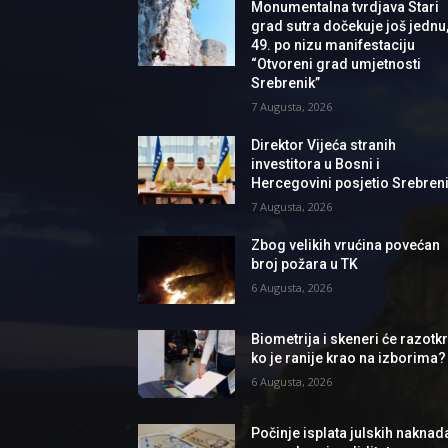
Monumentalna tvrdjava Stari
grad sutra dočekuje još jednu
49. po nizu manifestaciju
“Otvoreni grad umjetnosti
Srebrenik”
7 Augusta, 2026
Direktor Vijeća stranih
investitora u Bosni i
Hercegovini posjetio Srebren
7 Augusta, 2026
Zbog velikih vrućina povećan
broj požara u TK
6 Augusta, 2026
Biometrija i skeneri će razotkri
ko je ranije krao na izborima?
6 Augusta, 2026
Počinje isplata julskih naknad