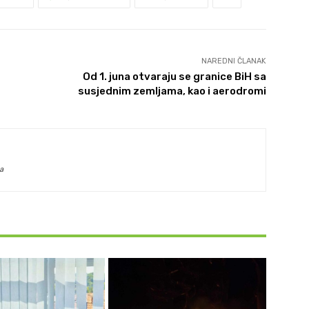
NAREDNI ČLANAK
Od 1. juna otvaraju se granice BiH sa
susjednim zemljama, kao i aerodromi
a