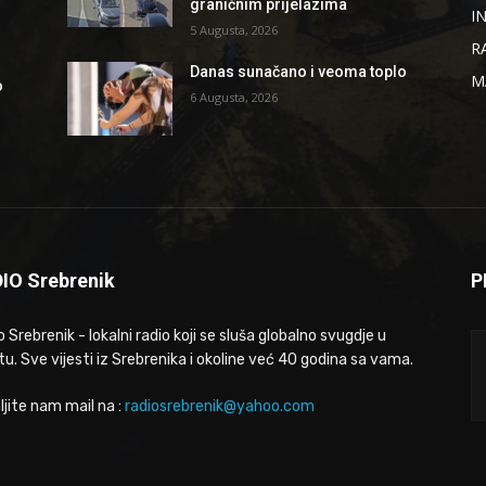
graničnim prijelazima
I
5 Augusta, 2026
R
Danas sunačano i veoma toplo
M
o
6 Augusta, 2026
IO Srebrenik
P
 Srebrenik - lokalni radio koji se sluša globalno svugdje u
tu. Sve vijesti iz Srebrenika i okoline već 40 godina sa vama.
ljite nam mail na :
radiosrebrenik@yahoo.com