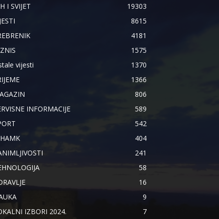
H I SVIJET
19303
JESTI
8615
REBRENIK
4181
IZNIS
1575
tale vijesti
1370
RIJEME
1366
AGAZIN
806
ERVISNE INFORMACIJE
589
PORT
542
IHAMK
404
ANIMLJIVOSTI
241
EHNOLOGIJA
58
DRAVLJE
16
AUKA
9
OKALNI IZBORI 2024.
7