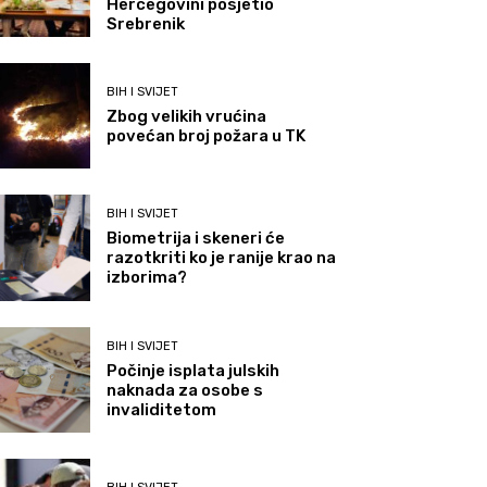
Hercegovini posjetio
Srebrenik
BIH I SVIJET
Zbog velikih vrućina
povećan broj požara u TK
BIH I SVIJET
Biometrija i skeneri će
razotkriti ko je ranije krao na
izborima?
BIH I SVIJET
Počinje isplata julskih
naknada za osobe s
invaliditetom