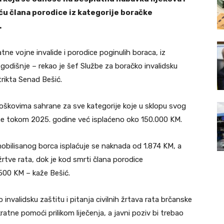
ću člana porodice iz kategorije boračke
.
tne vojne invalide i porodice poginulih boraca, iz
godišnje – rekao je šef Službe za boračko invalidsku
strikta Senad Bešić.
 troškovima sahrane za sve kategorije koje u sklopu svog
vrhe tokom 2025. godine već isplaćeno oko 150.000 KM.
mobilisanog borca isplaćuje se naknada od 1.874 KM, a
e žrtve rata, dok je kod smrti člana porodice
 500 KM – kaže Bešić.
 invalidsku zaštitu i pitanja civilnih žrtava rata brčanske
atne pomoći prilikom liječenja, a javni poziv bi trebao