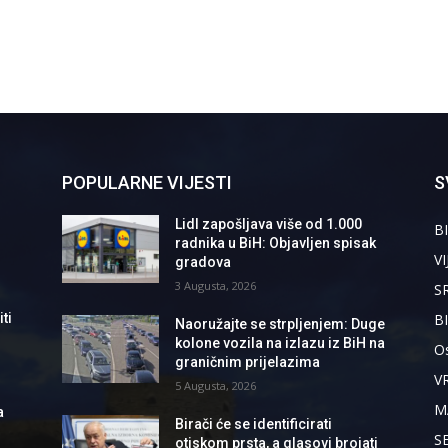
POPULARNE VIJESTI
S
Lidl zapošljava više od 1.000
BI
radnika u BiH: Objavljen spisak
VI
gradova
3 Augusta, 2026
S
B
ti
Naoružajte se strpljenjem: Duge
kolone vozila na izlazu iz BiH na
Os
graničnim prijelazima
V
5 Augusta, 2026
M
a
Birači će se identificirati
S
otiskom prsta, a glasovi brojati