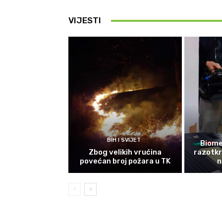
VIJESTI
BIH I SVIJET
Biomet
Zbog velikih vrućina
razotkri
povećan broj požara u TK
n