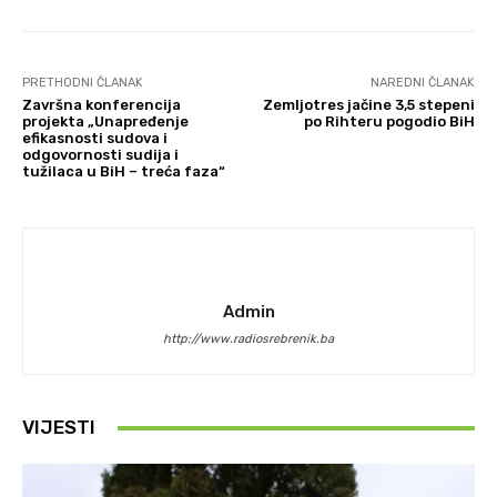
PRETHODNI ČLANAK
NAREDNI ČLANAK
Završna konferencija
Zemljotres jačine 3,5 stepeni
projekta „Unapređenje
po Rihteru pogodio BiH
efikasnosti sudova i
odgovornosti sudija i
tužilaca u BiH – treća faza“
Admin
http://www.radiosrebrenik.ba
VIJESTI