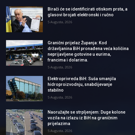
Birači će se identificirati otiskom prsta, a
glasovi brojati elektronski i ručno
5 Augusta, 2026
Granični prijelaz Županja: Kod
državljanina BiH pronađena veća količina
neprijavljene gotovine u eurima,
francima i dolarima.
5 Augusta, 2026
Elektroprivreda BiH: Suša smanjila
hidroproizvodnju, snabdijevanje
stabilno
5 Augusta, 2026
Naoružajte se strpljenjem: Duge kolone
vozila na izlazu iz BiH na graničnim
prijelazima
5 Augusta, 2026