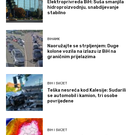
Elektroprivreda BiH: Suša smanjila
hidroproizvodnju, snabdijevanje
stabilno
BIHAMK
Naoružajte se strpljenjem: Duge
kolone vozila na izlazu iz BiH na
graničnim prijelazima
BIH I SVIJET
Teška nesreća kod Kalesije: Sudarili
se automobil i kamion, tri osobe
povrijeđene
BIH I SVIJET