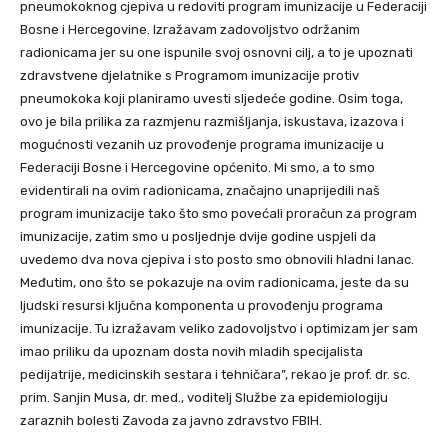
pneumokoknog cjepiva u redoviti program imunizacije u Federaciji
Bosne i Hercegovine. Izražavam zadovoljstvo održanim
radionicama jer su one ispunile svoj osnovni cilj, a to je upoznati
zdravstvene djelatnike s Programom imunizacije protiv
pneumokoka koji planiramo uvesti sljedeće godine. Osim toga,
ovo je bila prilika za razmjenu razmišljanja, iskustava, izazova i
mogućnosti vezanih uz provođenje programa imunizacije u
Federaciji Bosne i Hercegovine općenito. Mi smo, a to smo
evidentirali na ovim radionicama, značajno unaprijedili naš
program imunizacije tako što smo povećali proračun za program
imunizacije, zatim smo u posljednje dvije godine uspjeli da
uvedemo dva nova cjepiva i sto posto smo obnovili hladni lanac.
Međutim, ono što se pokazuje na ovim radionicama, jeste da su
ljudski resursi ključna komponenta u provođenju programa
imunizacije. Tu izražavam veliko zadovoljstvo i optimizam jer sam
imao priliku da upoznam dosta novih mladih specijalista
pedijatrije, medicinskih sestara i tehničara”, rekao je prof. dr. sc.
prim. Sanjin Musa, dr. med., voditelj Službe za epidemiologiju
zaraznih bolesti Zavoda za javno zdravstvo FBIH.