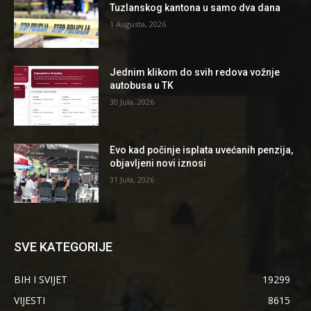
Tuzlanskog kantona u samo dva dana
1 Augusta, 2026
Jednim klikom do svih redova vožnje
autobusa u TK
30 Jula, 2026
Evo kad počinje isplata uvećanih penzija,
objavljeni novi iznosi
31 Jula, 2026
SVE KATEGORIJE
BIH I SVIJET
19299
VIJESTI
8615