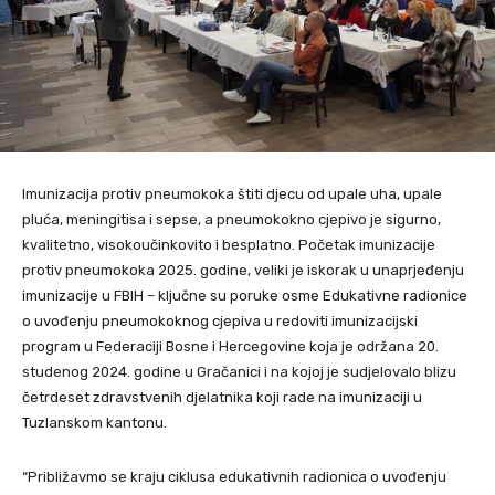
Imunizacija protiv pneumokoka štiti djecu od upale uha, upale
pluća, meningitisa i sepse, a pneumokokno cjepivo je sigurno,
kvalitetno, visokoučinkovito i besplatno. Početak imunizacije
protiv pneumokoka 2025. godine, veliki je iskorak u unaprjeđenju
imunizacije u FBIH – ključne su poruke osme Edukativne radionice
o uvođenju pneumokoknog cjepiva u redoviti imunizacijski
program u Federaciji Bosne i Hercegovine koja je održana 20.
studenog 2024. godine u Gračanici i na kojoj je sudjelovalo blizu
četrdeset zdravstvenih djelatnika koji rade na imunizaciji u
Tuzlanskom kantonu.
“Približavmo se kraju ciklusa edukativnih radionica o uvođenju