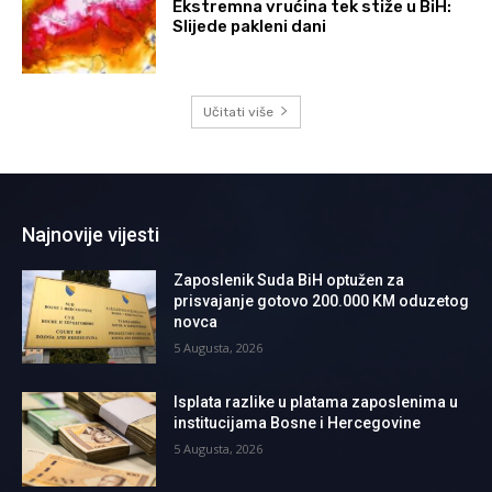
Ekstremna vrućina tek stiže u BiH:
Slijede pakleni dani
Učitati više
Najnovije vijesti
Zaposlenik Suda BiH optužen za
prisvajanje gotovo 200.000 KM oduzetog
novca
5 Augusta, 2026
Isplata razlike u platama zaposlenima u
institucijama Bosne i Hercegovine
5 Augusta, 2026