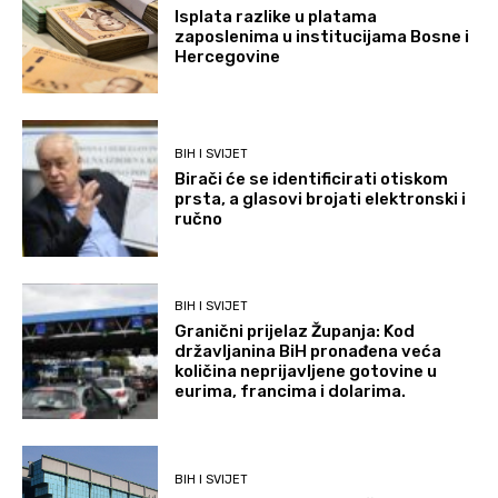
Isplata razlike u platama
zaposlenima u institucijama Bosne i
Hercegovine
BIH I SVIJET
Birači će se identificirati otiskom
prsta, a glasovi brojati elektronski i
ručno
BIH I SVIJET
Granični prijelaz Županja: Kod
državljanina BiH pronađena veća
količina neprijavljene gotovine u
eurima, francima i dolarima.
BIH I SVIJET