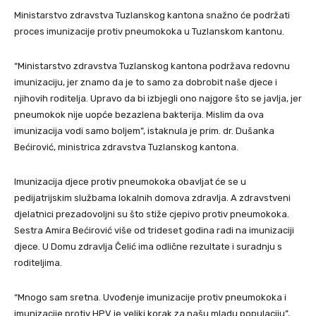
Ministarstvo zdravstva Tuzlanskog kantona snažno će podržati
proces imunizacije protiv pneumokoka u Tuzlanskom kantonu.
“Ministarstvo zdravstva Tuzlanskog kantona podržava redovnu
imunizaciju, jer znamo da je to samo za dobrobit naše djece i
njihovih roditelja. Upravo da bi izbjegli ono najgore što se javlja, jer
pneumokok nije uopće bezazlena bakterija. Mislim da ova
imunizacija vodi samo boljem”, istaknula je prim. dr. Dušanka
Bećirović, ministrica zdravstva Tuzlanskog kantona.
Imunizacija djece protiv pneumokoka obavljat će se u
pedijatrijskim službama lokalnih domova zdravlja. A zdravstveni
djelatnici prezadovoljni su što stiže cjepivo protiv pneumokoka.
Sestra Amira Bećirović više od trideset godina radi na imunizaciji
djece. U Domu zdravlja Čelić ima odlične rezultate i suradnju s
roditeljima.
“Mnogo sam sretna. Uvođenje imunizacije protiv pneumokoka i
imunizacije protiv HPV je veliki korak za našu mladu populaciju”,