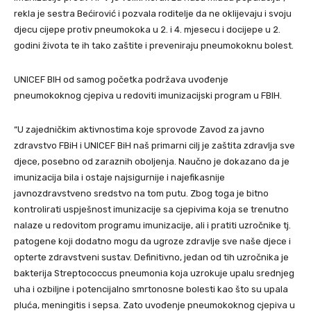
rekla je sestra Bećirović i pozvala roditelje da ne oklijevaju i svoju
djecu cijepe protiv pneumokoka u 2. i 4. mjesecu i docijepe u 2.
godini života te ih tako zaštite i preveniraju pneumokoknu bolest.
UNICEF BIH od samog početka podržava uvođenje
pneumokoknog cjepiva u redoviti imunizacijski program u FBIH.
“U zajedničkim aktivnostima koje sprovode Zavod za javno
zdravstvo FBiH i UNICEF BiH naš primarni cilj je zaštita zdravlja sve
djece, posebno od zaraznih oboljenja. Naučno je dokazano da je
imunizacija bila i ostaje najsigurnije i najefikasnije
javnozdravstveno sredstvo na tom putu. Zbog toga je bitno
kontrolirati uspješnost imunizacije sa cjepivima koja se trenutno
nalaze u redovitom programu imunizacije, ali i pratiti uzročnike tj.
patogene koji dodatno mogu da ugroze zdravlje sve naše djece i
opterte zdravstveni sustav. Definitivno, jedan od tih uzročnika je
bakterija Streptococcus pneumonia koja uzrokuje upalu srednjeg
uha i ozbiljne i potencijalno smrtonosne bolesti kao što su upala
pluća, meningitis i sepsa. Zato uvođenje pneumokoknog cjepiva u