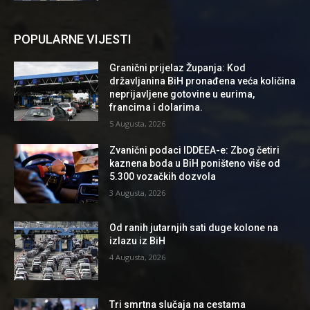
POPULARNE VIJESTI
Granični prijelaz Županja: Kod
državljanina BiH pronađena veća količina
neprijavljene gotovine u eurima,
francima i dolarima.
5 Augusta, 2026
Zvanični podaci IDDEEA-e: Zbog četiri
kaznena boda u BiH poništeno više od
5.300 vozačkih dozvola
3 Augusta, 2026
Od ranih jutarnjih sati duge kolone na
izlazu iz BiH
4 Augusta, 2026
Tri smrtna slučaja na cestama