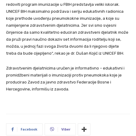
redoviti program imunizacije u FBIH predstavlja veliki iskorak.
UNICEF BIH maksimalno podržava i seriju edukativnih radionica
koje prethode uvođenju pneumokokne imunizacije, a koje su
namijenjene zdravstvenim djelatnicima. Jer svi smo svjesni
činjenice da samo kvalitetno educiran zdravstveni djelatnik može
da pruži pravi naučno dokaziv set informacija roditelju koji se,
možda, u jednoj fazi svoga života dvuomi da li njegovo dijete
treba da bude cijepljeno“, rekao je dr. Dušan Kojić iz UNICEF BIH.
Zdravstvenim djelatnicima uručen je informativno – edukativni i
promidžbeni materijali o imunizaciji protiv pneumokoka koje je
producirao Zavod za javno zdravstvo Federacije Bosne i
Hercegovine, informišu iz zavoda.
Facebook
Viber