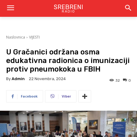
SREBRENI
RADIO
Naslovnica
VIJESTI
U Gračanici održana osma
edukativna radionica o imunizaciji
protiv pneumokoka u FBIH
By
Admin
22 Novembra, 2024
32
0
Facebook
Viber