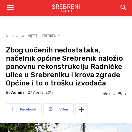
SREBRENI
RADIO
Naslovnica
VIJESTI
SREBRENIK
Zbog uočenih nedostataka,
načelnik općine Srebrenik naložio
ponovnu rekonstrukciju Radničke
ulice u Srebreniku i krova zgrade
Općine i to o trošku izvođača
By
Admin
27 Aprila, 2017
507
0
Facebook
Viber