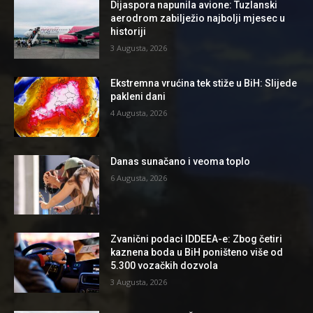
Dijaspora napunila avione: Tuzlanski
aerodrom zabilježio najbolji mjesec u
historiji
3 Augusta, 2026
Ekstremna vrućina tek stiže u BiH: Slijede
pakleni dani
4 Augusta, 2026
Danas sunačano i veoma toplo
6 Augusta, 2026
Zvanični podaci IDDEEA-e: Zbog četiri
kaznena boda u BiH poništeno više od
5.300 vozačkih dozvola
3 Augusta, 2026