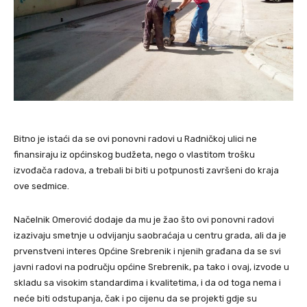
Bitno je istaći da se ovi ponovni radovi u Radničkoj ulici ne
finansiraju iz općinskog budžeta, nego o vlastitom trošku
izvođača radova, a trebali bi biti u potpunosti završeni do kraja
ove sedmice.
Načelnik Omerović dodaje da mu je žao što ovi ponovni radovi
izazivaju smetnje u odvijanju saobraćaja u centru grada, ali da je
prvenstveni interes Općine Srebrenik i njenih građana da se svi
javni radovi na području općine Srebrenik, pa tako i ovaj, izvode u
skladu sa visokim standardima i kvalitetima, i da od toga nema i
neće biti odstupanja, čak i po cijenu da se projekti gdje su