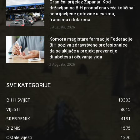
Granični prijelaz Županja: Kod
državljanina BiH pronađena veća količina
neprijavljene gotovine u eurima,
francima i dolarima.
5 Augusta, 2026
Komora magistara farmacije Federacije
BiH poziva zdravstvene profesionalce
da se uključe u projekt prevencije
dijabetesa i očuvanja vida
3 Augusta, 2026
SVE KATEGORIJE
BIH I SVIJET
19303
VIJESTI
8615
SREBRENIK
4181
BIZNIS
1575
Ostale vijesti
1370