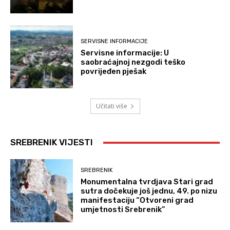
SERVISNE INFORMACIJE
Servisne informacije: U
saobraćajnoj nezgodi teško
povrijeđen pješak
Učitati više
SREBRENIK VIJESTI
SREBRENIK
Monumentalna tvrdjava Stari grad
sutra dočekuje još jednu, 49. po nizu
manifestaciju “Otvoreni grad
umjetnosti Srebrenik”