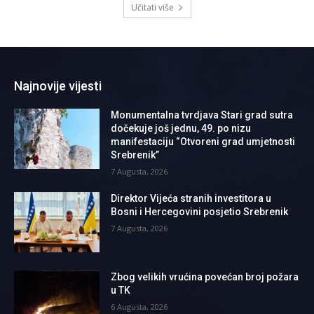
Učitati više
Najnovije vijesti
Monumentalna tvrdjava Stari grad sutra
dočekuje još jednu, 49. po nizu
manifestaciju “Otvoreni grad umjetnosti
Srebrenik”
7 Augusta, 2026
Direktor Vijeća stranih investitora u
Bosni i Hercegovini posjetio Srebrenik
7 Augusta, 2026
Zbog velikih vrućina povećan broj požara
u TK
6 Augusta, 2026