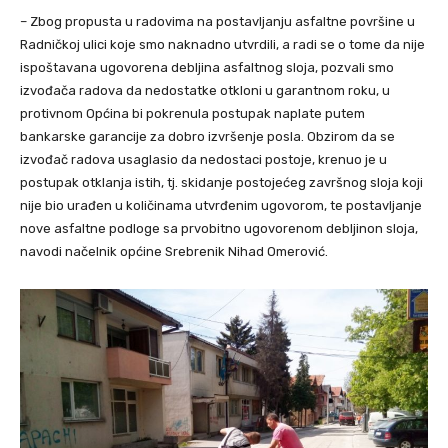
– Zbog propusta u radovima na postavljanju asfaltne površine u
Radničkoj ulici koje smo naknadno utvrdili, a radi se o tome da nije
ispoštavana ugovorena debljina asfaltnog sloja, pozvali smo
izvođača radova da nedostatke otkloni u garantnom roku, u
protivnom Općina bi pokrenula postupak naplate putem
bankarske garancije za dobro izvršenje posla. Obzirom da se
izvođač radova usaglasio da nedostaci postoje, krenuo je u
postupak otklanja istih, tj. skidanje postojećeg završnog sloja koji
nije bio urađen u količinama utvrđenim ugovorom, te postavljanje
nove asfaltne podloge sa prvobitno ugovorenom debljinon sloja,
navodi načelnik općine Srebrenik Nihad Omerović.