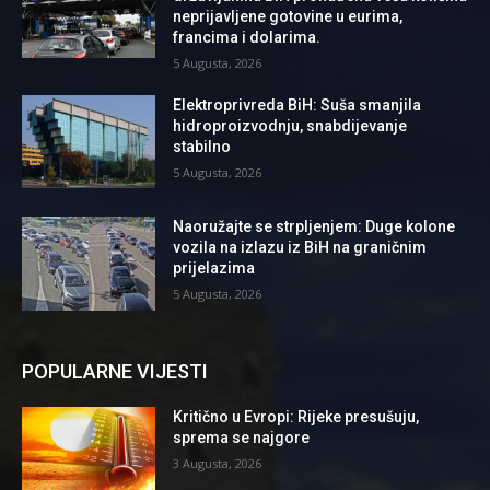
neprijavljene gotovine u eurima,
francima i dolarima.
5 Augusta, 2026
Elektroprivreda BiH: Suša smanjila
hidroproizvodnju, snabdijevanje
stabilno
5 Augusta, 2026
Naoružajte se strpljenjem: Duge kolone
vozila na izlazu iz BiH na graničnim
prijelazima
5 Augusta, 2026
POPULARNE VIJESTI
Kritično u Evropi: Rijeke presušuju,
sprema se najgore
3 Augusta, 2026