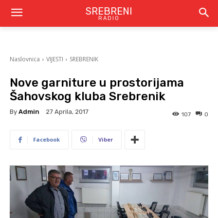
SREBRENI
RADIO
Naslovnica
VIJESTI
SREBRENIK
Nove garniture u prostorijama
Šahovskog kluba Srebrenik
By
Admin
27 Aprila, 2017
107
0
Facebook
Viber