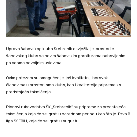
Uprava šahovskog kluba Srebrenik osvježila je prostorije
šahovskog kluba sa novim šahovskim garniturama nabavljenim
po veoma povoljnim uslovima.
Ovim potezom su omogućen je još kvalitetniji boravak
članovima u prostorijama kluba, kao i kvalitetnije pripreme za
predstojeća takmičenja.
Planovi rukovodstva ŠK „Srebrenik“ su pripreme za predstojeća
takmičenja koja će se igrati u narednom periodu kao što je Prva B
liga ŠSFBiH, koja će se igrati u augustu.