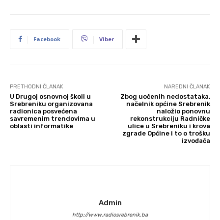
Facebook
Viber
PRETHODNI ČLANAK
NAREDNI ČLANAK
U Drugoj osnovnoj školi u
Zbog uočenih nedostataka,
Srebreniku organizovana
načelnik općine Srebrenik
radionica posvećena
naložio ponovnu
savremenim trendovima u
rekonstrukciju Radničke
oblasti informatike
ulice u Srebreniku i krova
zgrade Općine i to o trošku
izvođača
Admin
http://www.radiosrebrenik.ba