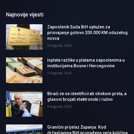
Najnovije vijesti
Zaposlenik Suda BiH optužen za
prisvajanje gotovo 200.000 KM oduzetog
novca
5 Augusta, 2026
Isplata razlike u platama zaposlenima u
institucijama Bosne i Hercegovine
5 Augusta, 2026
Birači će se identificirati otiskom prsta, a
glasovi brojati elektronski i ručno
5 Augusta, 2026
Granični prijelaz Županja: Kod
državljanina BiH pronađena veća količina