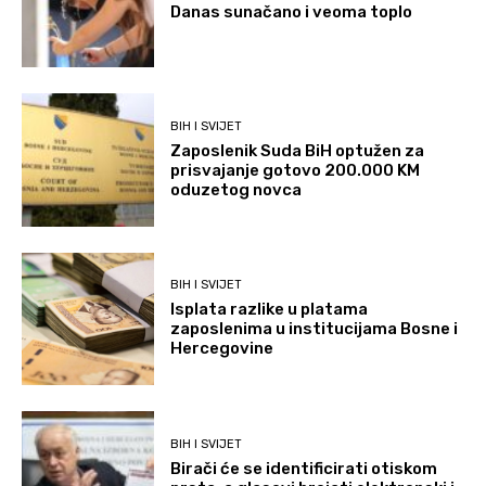
Danas sunačano i veoma toplo
BIH I SVIJET
Zaposlenik Suda BiH optužen za
prisvajanje gotovo 200.000 KM
oduzetog novca
BIH I SVIJET
Isplata razlike u platama
zaposlenima u institucijama Bosne i
Hercegovine
BIH I SVIJET
Birači će se identificirati otiskom