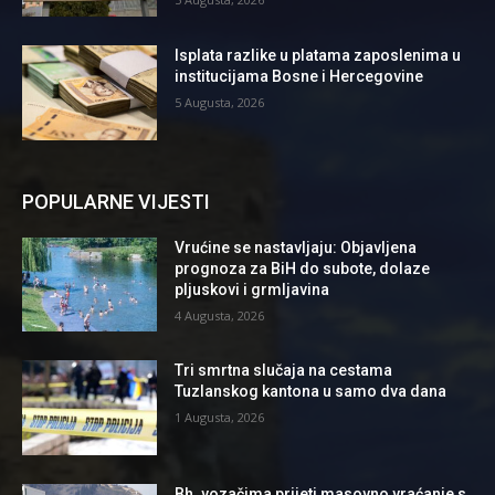
Isplata razlike u platama zaposlenima u
institucijama Bosne i Hercegovine
5 Augusta, 2026
POPULARNE VIJESTI
Vrućine se nastavljaju: Objavljena
prognoza za BiH do subote, dolaze
pljuskovi i grmljavina
4 Augusta, 2026
Tri smrtna slučaja na cestama
Tuzlanskog kantona u samo dva dana
1 Augusta, 2026
Bh. vozačima prijeti masovno vraćanje s