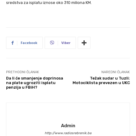
sredstva za isplatu iznose oko 310 miliona KM.
Facebook
Viber
PRETHODNI ČLANAK
NAREDNI ČLANAK
Da li će smanjenje doprinosa
Težak sudar u Tuzli:
na plate ugroziti isplatu
Motociklista prevezen u UKC
penzija u FBiH?
Admin
http://www.radiosrebrenik.ba