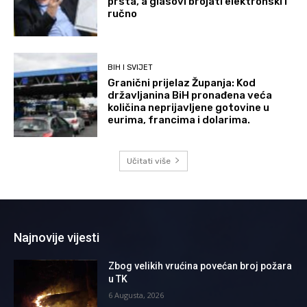
prsta, a glasovi brojati elektronski i
ručno
BIH I SVIJET
Granični prijelaz Županja: Kod
državljanina BiH pronađena veća
količina neprijavljene gotovine u
eurima, francima i dolarima.
Učitati više
Najnovije vijesti
Zbog velikih vrućina povećan broj požara
u TK
6 Augusta, 2026