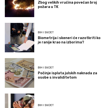
Zbog velikih vrućina povećan broj
požara u TK
BIH I SVIJET
Biometrija i skeneri će razotkriti ko
je ranije krao na izborima?
BIH I SVIJET
Počinje isplata julskih naknada za
osobe s invaliditetom
BIH I SVIJET