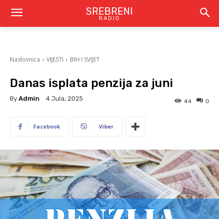
SREBRENI
RADIO
Naslovnica
VIJESTI
BIH I SVIJET
Danas isplata penzija za juni
By
Admin
4 Jula, 2025
44
0
Facebook
Viber