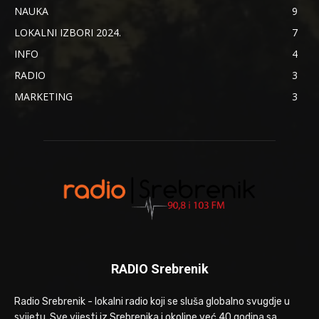
NAUKA
9
LOKALNI IZBORI 2024.
7
INFO
4
RADIO
3
MARKETING
3
RADIO Srebrenik
Radio Srebrenik - lokalni radio koji se sluša globalno svugdje u
svijetu. Sve vijesti iz Srebrenika i okoline već 40 godina sa