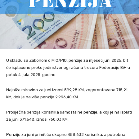
U skladu sa Zakonom o MIO/PIO, penzije za mjesec juni 2025. bit
će isplaćene preko jedinstvenog računa trezora Federacije BiH u
petak 4. jula 2025. godine.
Najniža mirovina za juni iznosi 599,28 KM, zagarantovana 715,21
KM, dok je najviša penzija 2.996,40 KM.
Prosječna penzija korisnika samostalne penzije, a koji je na isplati
za juni 371.648, iznosi 760,03 KM.
Penziju za juni primit će ukupno 458.632 korisnika, a potrebna