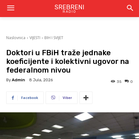
SREBRENI
RADIO
Naslovnica
VIJESTI
BIH I SVIJET
Doktori u FBiH traže jednake
koeficijente i kolektivni ugovor na
federalnom nivou
By
Admin
8 Jula, 2026
35
0
Facebook
Viber