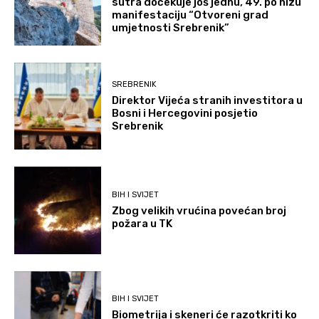
sutra dočekuje još jednu, 49. po nizu
manifestaciju “Otvoreni grad
umjetnosti Srebrenik”
SREBRENIK
Direktor Vijeća stranih investitora u
Bosni i Hercegovini posjetio
Srebrenik
BIH I SVIJET
Zbog velikih vrućina povećan broj
požara u TK
BIH I SVIJET
Biometrija i skeneri će razotkriti ko