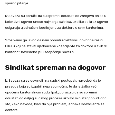
sporno pitanje.
Iz Saveza su poručili da su spremni odustati od zahtjeva da se u
kolektivni ugovor unese najmanja satnica, ukoliko se kroz ugovor
osiguraju ujednačeni koeficijenti za doktore u svim kantonima.
“Pozivamo ga javno da nam ponudi Kolektivni ugovor na razini
FBiH u koji će staviti ujednačene koeficijente za doktore u svih 10
kantona”, navedeno je u saopćenju Saveza.
Sindikat spreman na dogovor
Iz Saveza su se osvrnuli i na sudski postupak, navodeći da je
presuda koju su izgubili nepravomoćna, te da je žalba već
upućena kantonalnom sudu. Ipak, poručuju da su spremni
odustati od daljeg sudskog procesa ukoliko ministar ponudi ono
što, kako navode, tvrdi da nije problem, jednake koeficijente za
doktore.