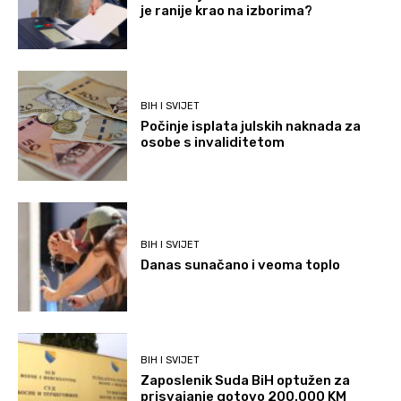
je ranije krao na izborima?
BIH I SVIJET
Počinje isplata julskih naknada za
osobe s invaliditetom
BIH I SVIJET
Danas sunačano i veoma toplo
BIH I SVIJET
Zaposlenik Suda BiH optužen za
prisvajanje gotovo 200.000 KM