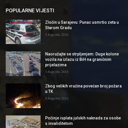
POPULARNE VIJESTI
Zločin u Sarajevu: Punac usmrtio zeta u
Starom Gradu
3 Augusta, 2026
Naoružajte se strpljenjem: Duge kolone
vozila na izlazu iz BiH na graničnim
prijelazima
5 Augusta, 2026
Zbog velikih vrućina povećan broj požara
u TK
6 Augusta, 2026
Počinje isplata julskih naknada za osobe
s invaliditetom