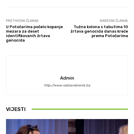
PRETHODNI ČLANAK
NAREDNI ČLANAK
U Potočarima počelo kopanje
Tužna kolona s tabutima 10
mezara za deset
žrtava genocida danas kreće
identifikovanih žrtava
prema Potočarima
genocida
Admin
http://www.radiosrebrenik.ba
VIJESTI