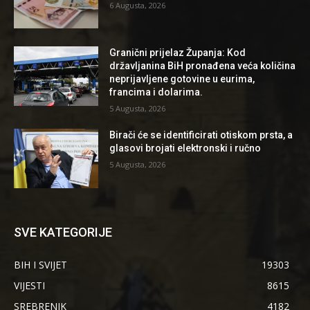
6 Augusta, 2026
Granični prijelaz Županja: Kod
državljanina BiH pronađena veća količina
neprijavljene gotovine u eurima,
francima i dolarima.
5 Augusta, 2026
Birači će se identificirati otiskom prsta, a
glasovi brojati elektronski i ručno
5 Augusta, 2026
SVE KATEGORIJE
BIH I SVIJET
19303
VIJESTI
8615
SREBRENIK
4182