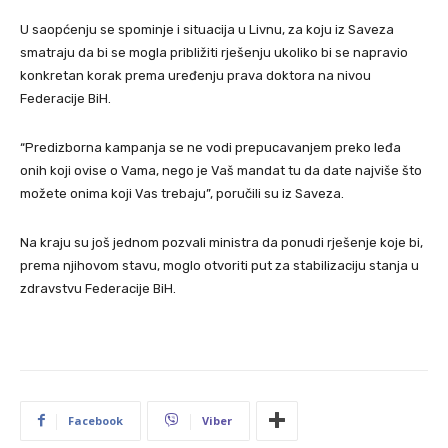
U saopćenju se spominje i situacija u Livnu, za koju iz Saveza
smatraju da bi se mogla približiti rješenju ukoliko bi se napravio
konkretan korak prema uređenju prava doktora na nivou
Federacije BiH.
“Predizborna kampanja se ne vodi prepucavanjem preko leđa
onih koji ovise o Vama, nego je Vaš mandat tu da date najviše što
možete onima koji Vas trebaju”, poručili su iz Saveza.
Na kraju su još jednom pozvali ministra da ponudi rješenje koje bi,
prema njihovom stavu, moglo otvoriti put za stabilizaciju stanja u
zdravstvu Federacije BiH.
Facebook
Viber