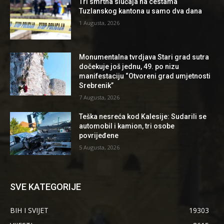
Tri smrtna slučaja na cestama
Tuzlanskog kantona u samo dva dana
1 Augusta, 2026
Monumentalna tvrdjava Stari grad sutra
dočekuje još jednu, 49. po nizu
manifestaciju “Otvoreni grad umjetnosti
Srebrenik”
7 Augusta, 2026
Teška nesreća kod Kalesije: Sudarili se
automobil i kamion, tri osobe
povrijeđene
5 Augusta, 2026
SVE KATEGORIJE
BIH I SVIJET
19303