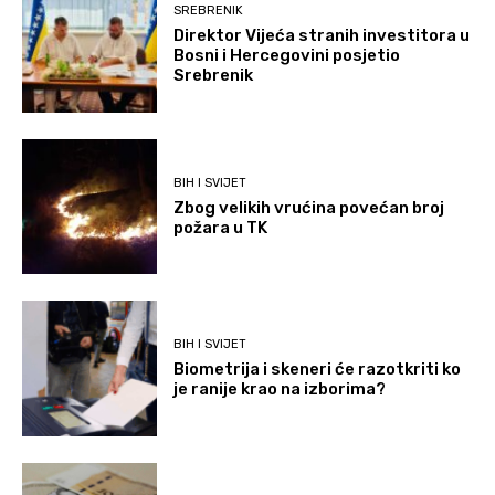
SREBRENIK
Direktor Vijeća stranih investitora u
Bosni i Hercegovini posjetio
Srebrenik
BIH I SVIJET
Zbog velikih vrućina povećan broj
požara u TK
BIH I SVIJET
Biometrija i skeneri će razotkriti ko
je ranije krao na izborima?