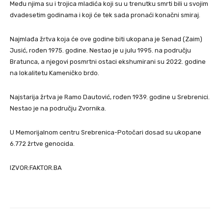
Među njima su i trojica mladića koji su u trenutku smrti bili u svojim
dvadesetim godinama i koji će tek sada pronaći konačni smiraj.
Najmlađa žrtva koja će ove godine biti ukopana je Senad (Zaim)
Jusić, rođen 1975. godine. Nestao je u julu 1995. na području
Bratunca, a njegovi posmrtni ostaci ekshumirani su 2022. godine
na lokalitetu Kameničko brdo.
Najstarija žrtva je Ramo Dautović, rođen 1939. godine u Srebrenici.
Nestao je na području Zvornika.
U Memorijalnom centru Srebrenica-Potočari dosad su ukopane
6.772 žrtve genocida.
IZVOR:FAKTOR.BA