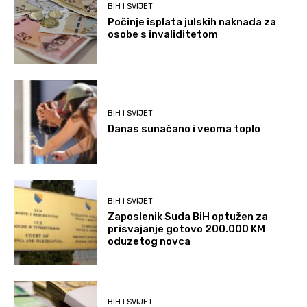
BIH I SVIJET
Počinje isplata julskih naknada za
osobe s invaliditetom
BIH I SVIJET
Danas sunačano i veoma toplo
BIH I SVIJET
Zaposlenik Suda BiH optužen za
prisvajanje gotovo 200.000 KM
oduzetog novca
BIH I SVIJET