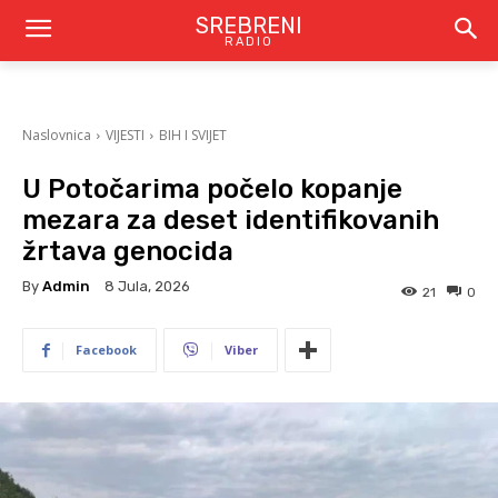
SREBRENI
RADIO
Naslovnica
VIJESTI
BIH I SVIJET
U Potočarima počelo kopanje
mezara za deset identifikovanih
žrtava genocida
By
Admin
8 Jula, 2026
21
0
Facebook
Viber