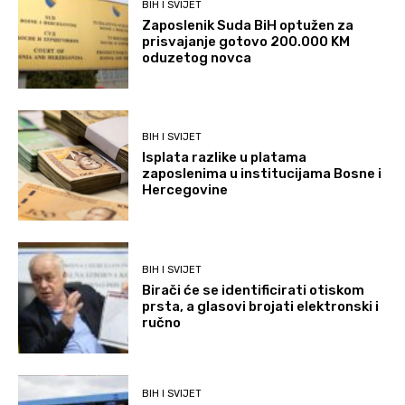
BIH I SVIJET
Zaposlenik Suda BiH optužen za
prisvajanje gotovo 200.000 KM
oduzetog novca
BIH I SVIJET
Isplata razlike u platama
zaposlenima u institucijama Bosne i
Hercegovine
BIH I SVIJET
Birači će se identificirati otiskom
prsta, a glasovi brojati elektronski i
ručno
BIH I SVIJET