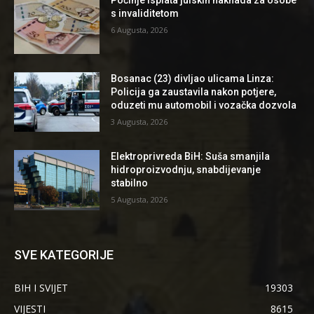
Počinje isplata julskih naknada za osobe
s invaliditetom
6 Augusta, 2026
Bosanac (23) divljao ulicama Linza:
Policija ga zaustavila nakon potjere,
oduzeti mu automobil i vozačka dozvola
3 Augusta, 2026
Elektroprivreda BiH: Suša smanjila
hidroproizvodnju, snabdijevanje
stabilno
5 Augusta, 2026
SVE KATEGORIJE
BIH I SVIJET
19303
VIJESTI
8615