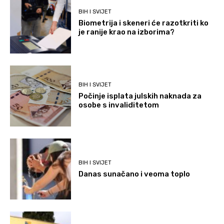
BIH I SVIJET
Biometrija i skeneri će razotkriti ko
je ranije krao na izborima?
BIH I SVIJET
Počinje isplata julskih naknada za
osobe s invaliditetom
BIH I SVIJET
Danas sunačano i veoma toplo