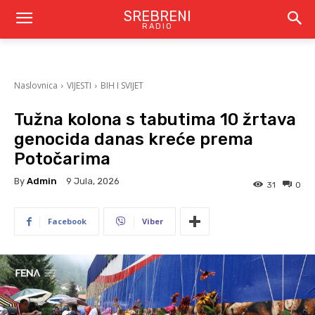
SREBRENI
RADIO
Naslovnica
VIJESTI
BIH I SVIJET
Tužna kolona s tabutima 10 žrtava
genocida danas kreće prema
Potočarima
By
Admin
9 Jula, 2026
31
0
Facebook
Viber