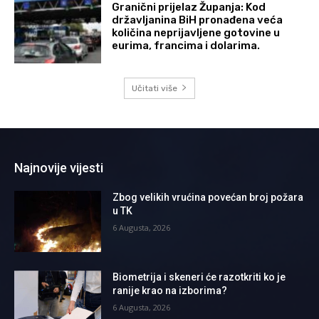
Granični prijelaz Županja: Kod
državljanina BiH pronađena veća
količina neprijavljene gotovine u
eurima, francima i dolarima.
Učitati više
Najnovije vijesti
Zbog velikih vrućina povećan broj požara
u TK
6 Augusta, 2026
Biometrija i skeneri će razotkriti ko je
ranije krao na izborima?
6 Augusta, 2026