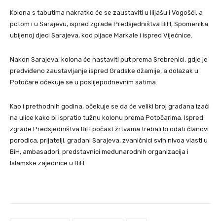
Kolona s tabutima nakratko će se zaustaviti u Ilijašu i Vogošći, a
potom i u Sarajevu, ispred zgrade Predsjedništva BiH, Spomenika
ubijenoj djeci Sarajeva, kod pijace Markale i ispred Vijećnice.
Nakon Sarajeva, kolona će nastaviti put prema Srebrenici, gdje je
predviđeno zaustavljanje ispred Gradske džamije, a dolazak u
Potočare očekuje se u poslijepodnevnim satima.
Kao i prethodnih godina, očekuje se da će veliki broj građana izaći
na ulice kako bi ispratio tužnu kolonu prema Potočarima. Ispred
zgrade Predsjedništva BiH počast žrtvama trebali bi odati članovi
porodica, prijatelji, građani Sarajeva, zvaničnici svih nivoa vlasti u
BiH, ambasadori, predstavnici međunarodnih organizacija i
Islamske zajednice u BiH.