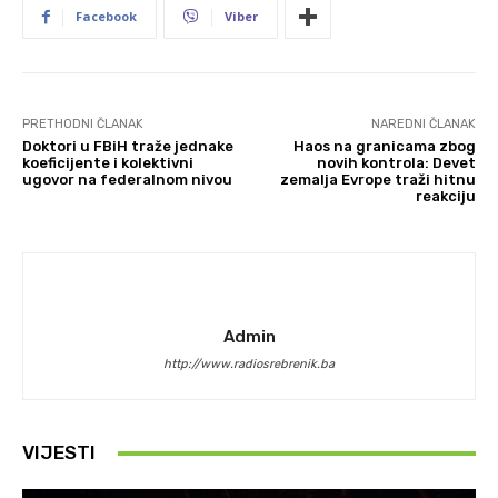
Facebook
Viber
PRETHODNI ČLANAK
NAREDNI ČLANAK
Doktori u FBiH traže jednake
Haos na granicama zbog
koeficijente i kolektivni
novih kontrola: Devet
ugovor na federalnom nivou
zemalja Evrope traži hitnu
reakciju
Admin
http://www.radiosrebrenik.ba
VIJESTI