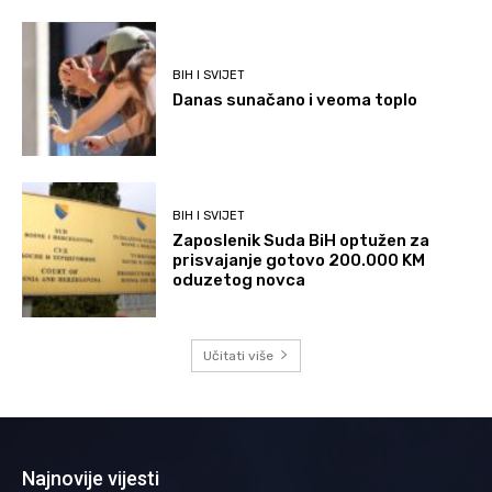
BIH I SVIJET
Danas sunačano i veoma toplo
BIH I SVIJET
Zaposlenik Suda BiH optužen za
prisvajanje gotovo 200.000 KM
oduzetog novca
Učitati više
Najnovije vijesti