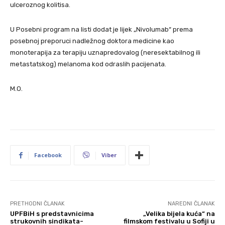
ulceroznog kolitisa.
U Posebni program na listi dodat je lijek „Nivolumab“ prema
posebnoj preporuci nadležnog doktora medicine kao
monoterapija za terapiju uznapredovalog (neresektabilnog ili
metastatskog) melanoma kod odraslih pacijenata.
M.O.
Facebook
Viber
PRETHODNI ČLANAK
NAREDNI ČLANAK
UPFBiH s predstavnicima
„Velika bijela kuća“ na
strukovnih sindikata-
filmskom festivalu u Sofiji u