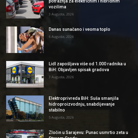
potražnja za električnim i hibridnim
vozilima
3 Augusta, 2026
Danas sunačano i veoma toplo
6 Augusta, 2026
Lidl zapošljava više od 1.000 radnika u
BiH: Objavljen spisak gradova
3 Augusta, 2026
Elektroprivreda BiH: Suša smanjila
hidroproizvodnju, snabdijevanje
stabilno
5 Augusta, 2026
Zločin u Sarajevu: Punac usmrtio zeta u