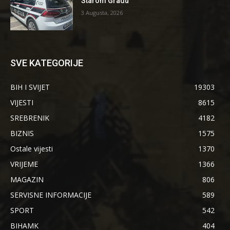
Starom Gradu
3 Augusta, 2026
SVE KATEGORIJE
BIH I SVIJET
19303
VIJESTI
8615
SREBRENIK
4182
BIZNIS
1575
Ostale vijesti
1370
VRIJEME
1366
MAGAZIN
806
SERVISNE INFORMACIJE
589
SPORT
542
BIHAMK
404