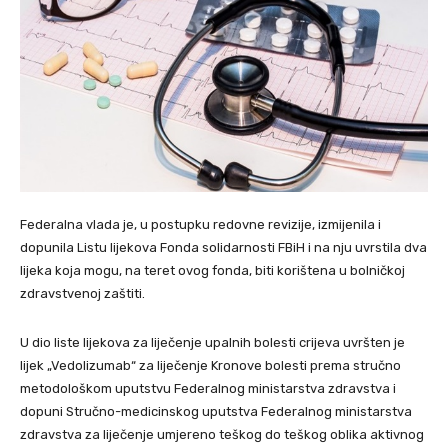
Federalna vlada je, u postupku redovne revizije, izmijenila i
dopunila Listu lijekova Fonda solidarnosti FBiH i na nju uvrstila dva
lijeka koja mogu, na teret ovog fonda, biti korištena u bolničkoj
zdravstvenoj zaštiti.
U dio liste lijekova za liječenje upalnih bolesti crijeva uvršten je
lijek „Vedolizumab“ za liječenje Kronove bolesti prema stručno
metodološkom uputstvu Federalnog ministarstva zdravstva i
dopuni Stručno-medicinskog uputstva Federalnog ministarstva
zdravstva za liječenje umjereno teškog do teškog oblika aktivnog