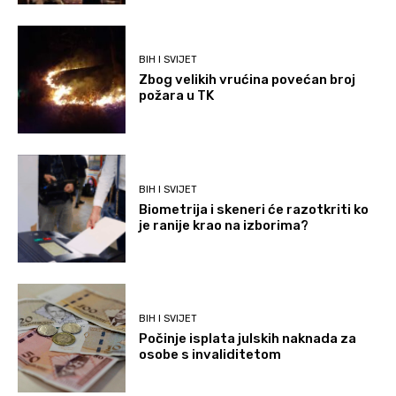
BIH I SVIJET
Zbog velikih vrućina povećan broj
požara u TK
BIH I SVIJET
Biometrija i skeneri će razotkriti ko
je ranije krao na izborima?
BIH I SVIJET
Počinje isplata julskih naknada za
osobe s invaliditetom