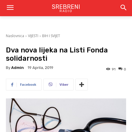
SREBRENI
RADIO
Naslovnica
VIJESTI
BIH I SVIJET
Dva nova lijeka na Listi Fonda
solidarnosti
By
Admin
19 Aprila, 2019
91
0
Facebook
Viber