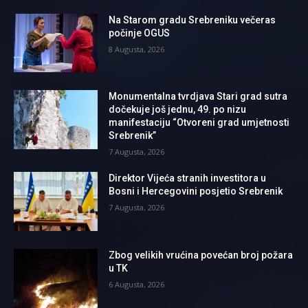
Na Starom gradu Srebreniku večeras
počinje OGUS
8 Augusta, 2026
Monumentalna tvrdjava Stari grad sutra
dočekuje još jednu, 49. po nizu
manifestaciju “Otvoreni grad umjetnosti
Srebrenik”
7 Augusta, 2026
Direktor Vijeća stranih investitora u
Bosni i Hercegovini posjetio Srebrenik
7 Augusta, 2026
Zbog velikih vrućina povećan broj požara
u TK
6 Augusta, 2026